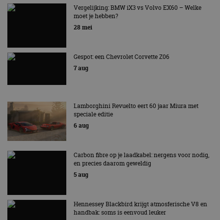
AUTORAI REGELT HET!
Vergelijking: BMW iX3 vs Volvo EX60 – Welke
moet je hebben?
EV Experience 2026 van 24 tot 26 september
28 mei
Gespot: een Chevrolet Corvette Z06
7 aug
Lamborghini Revuelto eert 60 jaar Miura met
speciale editie
6 aug
Carbon fibre op je laadkabel: nergens voor nodig,
en precies daarom geweldig
5 aug
Hennessey Blackbird krijgt atmosferische V8 en
handbak: soms is eenvoud leuker