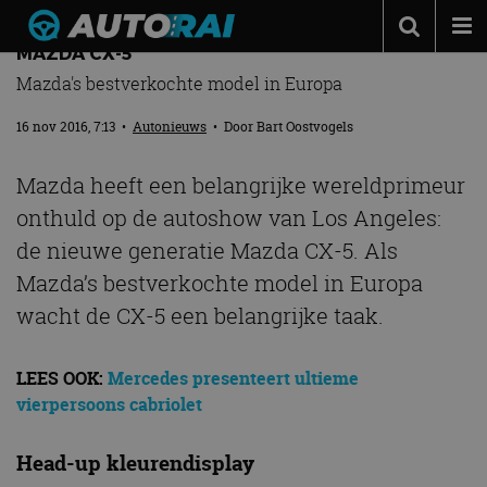
MEER INNOVATIE VOOR NIEUWE GENERATIE
MAZDA CX-5
Autonieuws
Mazda's bestverkochte model in Europa
Podcast
16 nov 2016, 7:13
•
Autonieuws
• Door
Bart Oostvogels
Autotests
Mazda heeft een belangrijke wereldprimeur
Automerken
onthuld op de autoshow van Los Angeles:
Adverteren
de nieuwe generatie Mazda CX-5. Als
Contact
Mazda’s bestverkochte model in Europa
wacht de CX-5 een belangrijke taak.
MotorRAI.nl
LEES OOK:
Mercedes presenteert ultieme
vierpersoons cabriolet
Head-up kleurendisplay