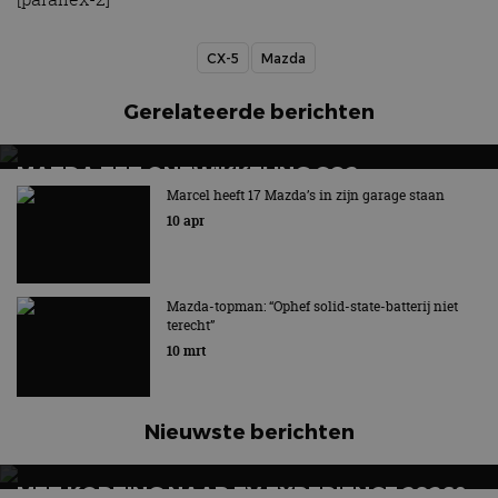
CX-5
Mazda
Gerelateerde berichten
MAZDA ZET ONTWIKKELING CO2-
AFVANGINSTALLATIE VOORT
Marcel heeft 17 Mazda’s in zijn garage staan
10 apr
Techniek kan bijdragen aan het verminderen van de
netto CO2-uitstoot
Mazda-topman: “Ophef solid-state-batterij niet
terecht”
10 mrt
Nieuwste berichten
MET KORTING NAAR EV EXPERIENCE 2026?