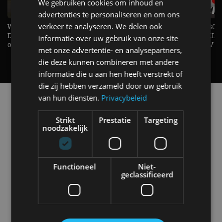
We gebruiken cookies om inhoud en
advertenties te personaliseren en om ons
verkeer te analyseren. We delen ook
Welke elektrische auto past bij jou?
1.500 KG Trekgewicht & 380
De EV Experience geeft antwoord
elektrische pk's, maar WELK
informatie over uw gebruik van onze site
op je vraag! - AutoRAI TV
AUTO is het? - AutoRAI TV
met onze advertentie- en analysepartners,
die deze kunnen combineren met andere
informatie die u aan hen heeft verstrekt of
die zij hebben verzameld door uw gebruik
Alle automerken
van hun diensten.
Privacybeleid
Selecteer een merk voor meer informatie, modellen
en alle nieuwsberichten
Strikt
Prestatie
Targeting
noodzakelijk
Functioneel
Niet-
geclassificeerd
Abarth
Aiways
Alfa Romeo
Alpine