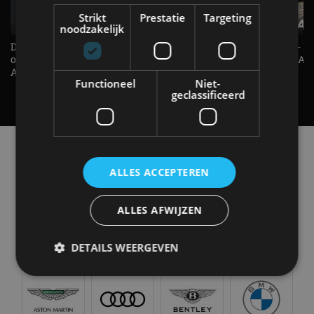
Strikt
Prestatie
Targeting
noodzakelijk
De Renault Twingo heeft een
De perfecte (gezins)taxi? - 
opvallende snelheidsmeter! -
ES500e (2026) - REVIEW - AL
AutoRAI TV
UITGELEGD! - AutoRAI TV
Functioneel
Niet-
geclassificeerd
Alle automerken
Selecteer een merk voor meer informatie, modellen
ALLES ACCEPTEREN
en alle nieuwsberichten
ALLES AFWIJZEN
DETAILS WEERGEVEN
Abarth
Aiways
Alfa Romeo
Alpine
Strikt noodzakelijk
Prestatie
Targeting