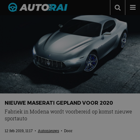
Autonieuws
Podcast
Autotests
Automerken
Adverteren
Contact
MotorRAI.nl
NIEUWE MASERATI GEPLAND VOOR 2020
Fabriek in Modena wordt voorbereid op komst nieuwe
sportauto
12 feb 2019, 11:17
•
Autonieuws
• Door