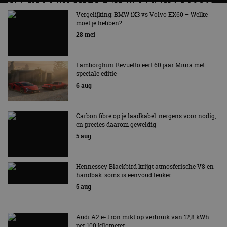
MET KORTING NAAR EV EXPERIENCE 2026?
AUTORAI REGELT HET!
Vergelijking: BMW iX3 vs Volvo EX60 – Welke
moet je hebben?
EV Experience 2026 van 24 tot 26 september
28 mei
Lamborghini Revuelto eert 60 jaar Miura met
speciale editie
6 aug
Carbon fibre op je laadkabel: nergens voor nodig,
en precies daarom geweldig
5 aug
Hennessey Blackbird krijgt atmosferische V8 en
handbak: soms is eenvoud leuker
5 aug
Audi A2 e-Tron mikt op verbruik van 12,8 kWh
per 100 kilometer