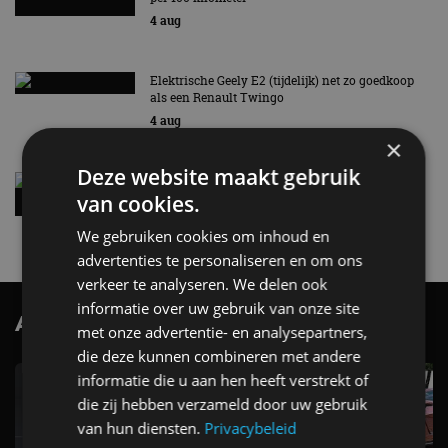
4 aug
Elektrische Geely E2 (tijdelijk) net zo goedkoop
als een Renault Twingo
4 aug
×
Deze website maakt gebruik
Vernieuwde Hyundai Ioniq 6 rijdt tot 680
kilometer en wordt goedkoper
van cookies.
4 aug
We gebruiken cookies om inhoud en
advertenties te personaliseren en om ons
verkeer te analyseren. We delen ook
informatie over uw gebruik van onze site
AutoRAI.nl TV
SUBSCRIBE
met onze advertentie- en analysepartners,
die deze kunnen combineren met andere
informatie die u aan hen heeft verstrekt of
die zij hebben verzameld door uw gebruik
van hun diensten.
Privacybeleid