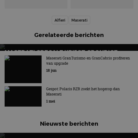
Alfieri
Maserati
Gerelateerde berichten
MASERATI GRECALE KRIJGT GRONDIGE
OPFRISBEURT
Maserati GranTurismo en GranCabrio profiteren
van upgrade
Aanbod bestaat voortaan uit zes uitvoeringen
18 jun
Gespot: Polaris RZR zoekt het hogerop dan
Maserati
1 mei
Nieuwste berichten