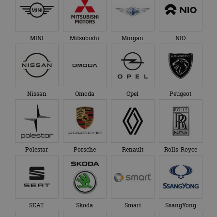
MINI
Mitsubishi
Morgan
NIO
Nissan
Omoda
Opel
Peugeot
Polestar
Porsche
Renault
Rolls-Royce
SEAT
Skoda
Smart
SsangYong