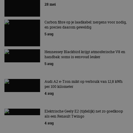
EV Experience 2026 van 24 tot 26 september
28 mei
Carbon fibre op je laadkabel: nergens voor nodig,
en precies daarom geweldig
5 aug
Hennessey Blackbird krijgt atmosferische V8 en
handbak: soms is eenvoud leuker
5 aug
Audi A2 e-Tron mikt op verbruik van 12,8 kWh
per 100 kilometer
4 aug
Elektrische Geely E2 (tijdelijk) net zo goedkoop
als een Renault Twingo
4 aug