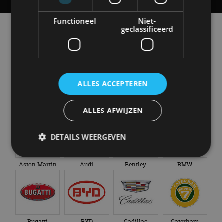
Functioneel
Niet-
Alle automerken
geclassificeerd
Selecteer een merk voor meer informatie, modellen
en alle nieuwsberichten
ALLES ACCEPTEREN
Abarth
Aiways
Alfa Romeo
Alpine
ALLES AFWIJZEN
DETAILS WEERGEVEN
Aston Martin
Audi
Bentley
BMW
Strikt noodzakelijk
Prestatie
Targeting
Functioneel
Niet-geclassificeerd
Strikt noodzakelijke cookies maken de
kernfunctionaliteiten van de website mogelijk, zoals
Bugatti
BYD
Cadillac
Caterham