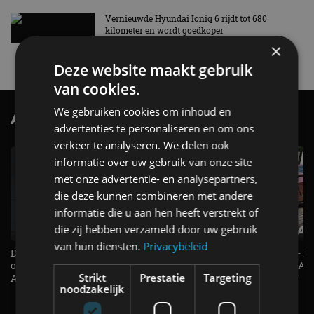
Vernieuwde Hyundai Ioniq 6 rijdt tot 680
kilometer en wordt goedkoper
×
4 aug
Deze website maakt gebruik
van cookies.
We gebruiken cookies om inhoud en
AutoRAI.nl TV
SUBSCRIBE
advertenties te personaliseren en om ons
verkeer te analyseren. We delen ook
informatie over uw gebruik van onze site
met onze advertentie- en analysepartners,
die deze kunnen combineren met andere
informatie die u aan hen heeft verstrekt of
die zij hebben verzameld door uw gebruik
van hun diensten.
Privacybeleid
De Renault Twingo heeft een
De perfecte (gezins)taxi? - 
opvallende snelheidsmeter! -
ES500e (2026) - REVIEW - AL
Strikt
Prestatie
Targeting
AutoRAI TV
UITGELEGD! - AutoRAI TV
noodzakelijk