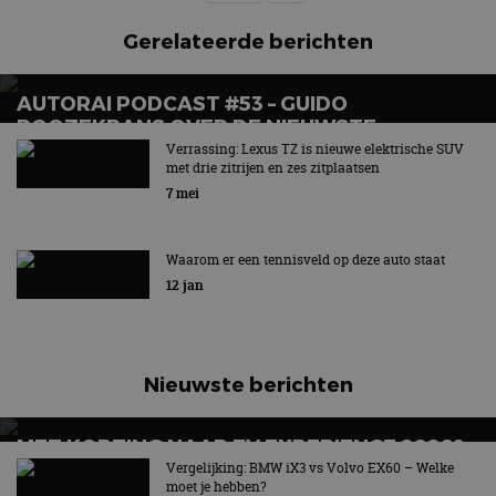
Gerelateerde berichten
AUTORAI PODCAST #53 – GUIDO
ROOZEKRANS OVER DE NIEUWSTE
ELEKTRISCHE MODELLEN VAN TOYOTA EN
Verrassing: Lexus TZ is nieuwe elektrische SUV
met drie zitrijen en zes zitplaatsen
LEXUS
7 mei
Waarom er een tennisveld op deze auto staat
12 jan
Nieuwste berichten
MET KORTING NAAR EV EXPERIENCE 2026?
AUTORAI REGELT HET!
Vergelijking: BMW iX3 vs Volvo EX60 – Welke
moet je hebben?