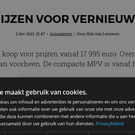
RIJZEN VOOR VERNIEUW
2 dec 2013, 15:47
•
Autonieuws
• Door
Nile van Leeuwen
koop voor prijzen vanaf 17.995 euro. Over 
n voorheen. De compacte MPV is vanaf feb
e maakt gebruik van cookies.
 de
Opel
Meriva met 1.4 benzinemotor in Berlin-uitvoe
ol, dagrijverlichting, ESP Plus en een audiosysteem 
kies om inhoud en advertenties te personaliseren en om ons ver
uitvoering. Deze heeft een meerprijs van 1.800 euro 
len ook informatie over uw gebruik van onze site met onze adver
 die deze kunnen combineren met andere informatie die u aan hen
elen, een multimediasysteem met 7-inch kleurensche
n verzameld door uw gebruik van hun diensten.
Privacybeleid
or (120 pk) hebben een meerprijs van 1.000 euro. De 
pzichte van de basismotorisering. Alle benzinemotore