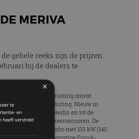
DE MERIVA
de gehele reeks zijn de prijzen
ruari bij de dealers te
×
ring. De standaarduitrusting omvat
met mp3- en aux-aansluiting. Nieuw in
keer te
ten opzichte van de Berlin en tot de
tentie- en
 heeft verstrekt
rm, Bluetooth en parkeersensoren. De
nog krachtigere 1.4 Turbo met 103 kW (140
n voldoen aan de toekomstige Euro 6-