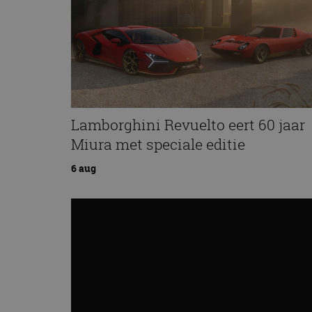
Lamborghini Revuelto eert 60 jaar
Miura met speciale editie
6 aug
Audi A2 e-Tron mikt op verbruik v
12,8 kWh per 100 kilometer
4 aug