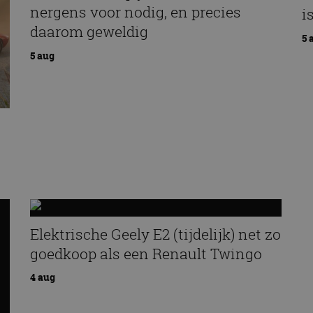
nergens voor nodig, en precies
i
daarom geweldig
5 
5 aug
an
Elektrische Geely E2 (tijdelijk) net zo
goedkoop als een Renault Twingo
4 aug