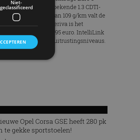
Niet-
 vanaf 21.295 euro. De bekende 1.3 CDTI-
geclassificeerd
e lage CO2-uitstoot van 109 g/km valt de
ent. Nieuw voor de Meriva is het
Radio/CD 600 kost 795 euro. IntelliLink
euro voor de overige uitrustingsniveaus.
ACCEPTEREN
rd
elding en
ervice om
ieuwe Opel Corsa GSE heeft 280 pk
es van de bezoeker
unen van de
n te gekke sportstoelen!
den van