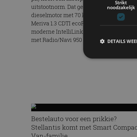
Strikt
uitstootnorm. Dat geldt ook voor de 1.4 Tu
noodzakelijk
dieselmotor met 70 kW (95 pk) is leverba
Meriva 1.3 CDTI ecoFLEX in de voor de zak
moderne IntelliLink-infotainmentsysteem
met Radio/Navi 950 Europa kost 495 euro 
DETAILS WE
S
Strikt noodzakelijke
accountbeheer. De we
Naam
cf_clearance
Bestelauto voor een prikkie?
Stellantis komt met Smart Compa
Van-familie