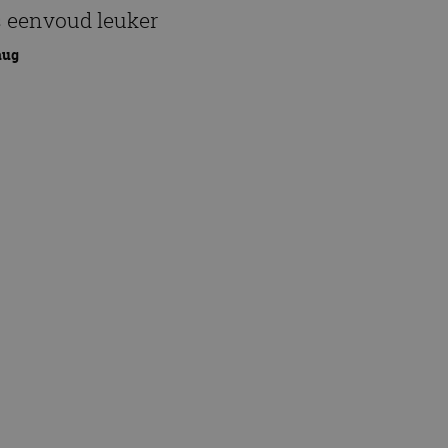
s eenvoud leuker
aug