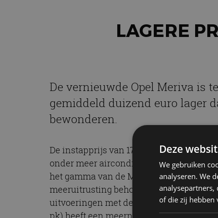
LAGERE P
De vernieuwde Opel Meriva is te 
gemiddeld duizend euro lager da
bewonderen.
Deze websit
De instapprijs van 17.995 euro geldt voor
onder meer airconditioning, cruise contr
We gebruiken coo
het gamma van de Meriva is de Business+-
analyseren. We de
analysepartners,
meeruitrusting behoren lichtmetalen wi
of die zij hebbe
uitvoeringen met de 1.4 Turbo-benzinemot
pk) heeft een meerprijs van 2.500 ten o