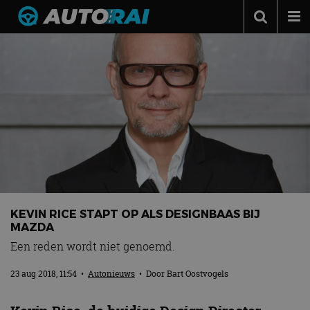
Autonieuws
Podcast
Autotests
Automerken
Adverteren
Contact
MotorRAI.nl
KEVIN RICE STAPT OP ALS DESIGNBAAS BIJ
MAZDA
Een reden wordt niet genoemd.
23 aug 2018, 11:54
•
Autonieuws
• Door
Bart Oostvogels