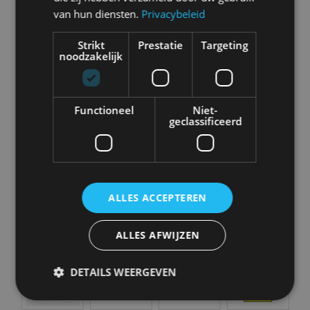
Abarth
Aiways
Alfa Romeo
Alpine
van hun diensten.
Privacybeleid
Strikt
Prestatie
Targeting
noodzakelijk
Aston Martin
Audi
Bentley
BMW
Functioneel
Niet-
geclassificeerd
Bugatti
BYD
Cadillac
Caterham
ALLES ACCEPTEREN
ALLES AFWIJZEN
Chevrolet
Citroën
Cupra
Dacia
DETAILS WEERGEVEN