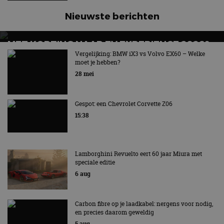
Nieuwste berichten
MET KORTING NAAR EV EXPERIENCE 2026?
AUTORAI REGELT HET!
Vergelijking: BMW iX3 vs Volvo EX60 – Welke
moet je hebben?
EV Experience 2026 van 24 tot 26 september
28 mei
Gespot: een Chevrolet Corvette Z06
15:38
Lamborghini Revuelto eert 60 jaar Miura met
speciale editie
6 aug
Carbon fibre op je laadkabel: nergens voor nodig,
en precies daarom geweldig
5 aug