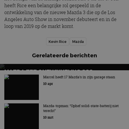
heeft Rice een belangrijke rol gespeeld in de
ontwikkeling van de nieuwe Mazda 3 die op de Los
Angeles Auto Show in november debuteert en in de
loop van 2019 op de markt komt.
Kevin Rice
Mazda
Gerelateerde berichten
MAZDA ZET ONTWIKKELING CO2-
AFVANGINSTALLATIE VOORT
Marcel heeft 17 Mazda’s in zijn garage staan
10 apr
Techniek kan bijdragen aan het verminderen van de
netto CO2-uitstoot
Mazda-topman: “Ophef solid-state-batterij niet
terecht”
10 mrt