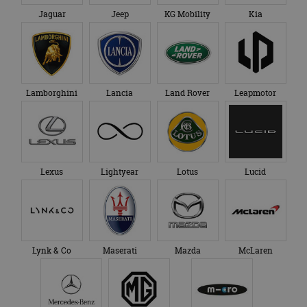
Jaguar
Jeep
KG Mobility
Kia
Lamborghini
Lancia
Land Rover
Leapmotor
Lexus
Lightyear
Lotus
Lucid
Lynk & Co
Maserati
Mazda
McLaren