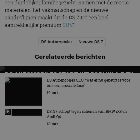
een duidelijker familiegezicht. Samen met de mooie
materialen, het vakmanschap en de nieuwe
aandrijflijnen maakt dit de DS 7 tot een heel
aantrekkelijke premium
SUV
.”
DS Automobiles
Nieuwe DS 7
Gerelateerde berichten
DS AUTOMOBILES STAPT UIT FORMULA E EN
GAAT WAT ANDERS DOEN
DS Automobiles CEO: “Wat er nu gebeurt is voor
ons een cruciale fase”
DS Automobiles springt in het diepe
19 mrt
DS N7 schopt tegen schenen van BMW iX3 en
Audi Q4
18 mrt