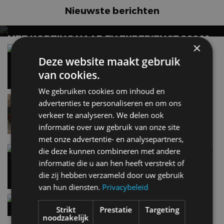
Nieuwste berichten
MET KORTING NAAR EV EXPERIENCE 2026?
×
AUTORAI REGELT HET!
Vergelijking: BMW iX3 vs Volvo EX60 – Welke
moet je hebben?
Deze website maakt gebruik
EV Experience 2026 van 24 tot 26 september
28 mei
van cookies.
We gebruiken cookies om inhoud en
Lamborghini Revuelto eert 60 jaar Miura met
advertenties te personaliseren en om ons
speciale editie
verkeer te analyseren. We delen ook
6 aug
informatie over uw gebruik van onze site
met onze advertentie- en analysepartners,
Carbon fibre op je laadkabel: nergens voor nodig,
die deze kunnen combineren met andere
en precies daarom geweldig
informatie die u aan hen heeft verstrekt of
5 aug
die zij hebben verzameld door uw gebruik
van hun diensten.
Privacybeleid
Hennessey Blackbird krijgt atmosferische V8 en
handbak: soms is eenvoud leuker
Strikt
Prestatie
Targeting
noodzakelijk
5 aug