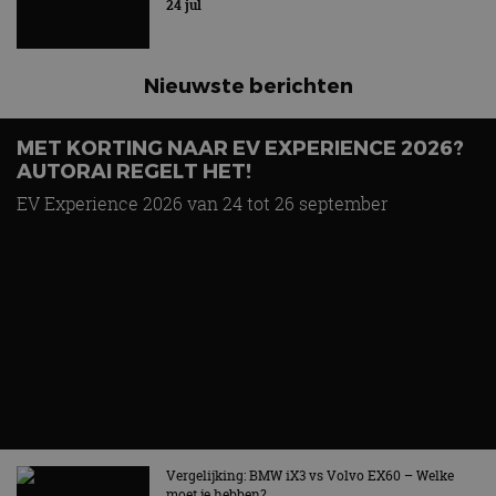
6 aug
Carbon fibre op je laadkabel: nergens voor nodig,
en precies daarom geweldig
5 aug
Hennessey Blackbird krijgt atmosferische V8 en
handbak: soms is eenvoud leuker
5 aug
Audi A2 e-Tron mikt op verbruik van 12,8 kWh
per 100 kilometer
4 aug
Elektrische Geely E2 (tijdelijk) net zo goedkoop
als een Renault Twingo
4 aug