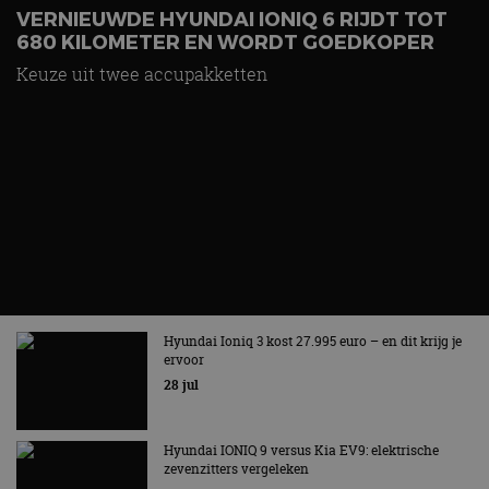
VERNIEUWDE HYUNDAI IONIQ 6 RIJDT TOT
680 KILOMETER EN WORDT GOEDKOPER
Hyundai Ioniq 3 kost 27.995 euro – en dit krijg je
ervoor
Keuze uit twee accupakketten
28 jul
Hyundai IONIQ 9 versus Kia EV9: elektrische
zevenzitters vergeleken
24 jul
Nieuwste berichten
MET KORTING NAAR EV EXPERIENCE 2026?
AUTORAI REGELT HET!
Vergelijking: BMW iX3 vs Volvo EX60 – Welke
moet je hebben?
EV Experience 2026 van 24 tot 26 september
28 mei
Lamborghini Revuelto eert 60 jaar Miura met
speciale editie