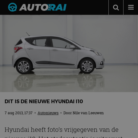
Autonieuws
Podcast
Autotests
Automerken
Adverteren
Contact
MotorRAI.nl
DIT IS DE NIEUWE HYUNDAI I10
7 aug 2013, 17:37
•
Autonieuws
• Door
Nile van Leeuwen
Hyundai heeft foto’s vrijgegeven van de