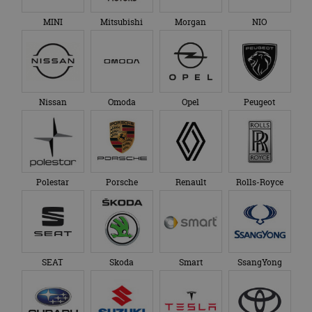
TVR
VinFast
Volkswagen
Volvo
XPeng
Zeekr
Over ons
Op AutoRAI.nl vind je alles waar het hart van een
autoliefhebber sneller van gaat kloppen. In beeld én geluid,
van stadsauto tot supercar.
Ons team
levert je het laatste
autonieuws, autotests en nog veel meer.
Elke week de populairste blogs in je mailbox?
Meld je aan voor de nieuwsbrief!
Volg AutoRAI.nl op social media