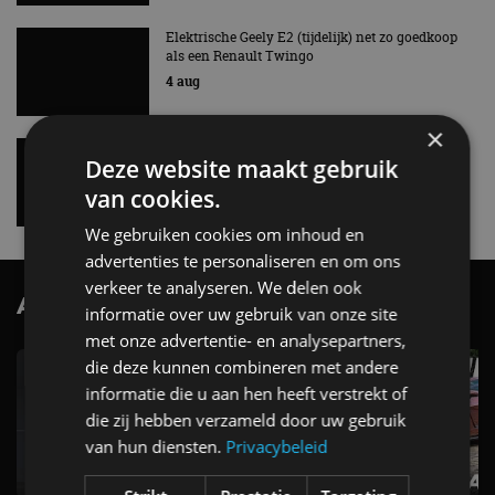
Alle automerken
Selecteer een merk voor meer informatie, modellen
en alle nieuwsberichten
×
Deze website maakt gebruik
van cookies.
We gebruiken cookies om inhoud en
Abarth
Aiways
Alfa Romeo
Alpine
advertenties te personaliseren en om ons
verkeer te analyseren. We delen ook
informatie over uw gebruik van onze site
met onze advertentie- en analysepartners,
die deze kunnen combineren met andere
Aston Martin
Audi
Bentley
BMW
informatie die u aan hen heeft verstrekt of
die zij hebben verzameld door uw gebruik
van hun diensten.
Privacybeleid