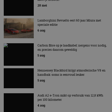
Vernieuwde Hyundai Ioniq 6 rijdt tot 680
kilometer en wordt goedkoper
4 aug
AutoRAI.nl TV
SUBSCRIBE
De Renault Twingo heeft een
De perfecte (gezins)taxi? - 
opvallende snelheidsmeter! -
ES500e (2026) - REVIEW - AL
AutoRAI TV
UITGELEGD! - AutoRAI TV