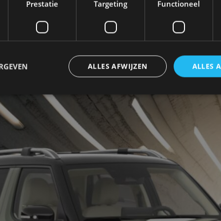
Prestatie
Targeting
Functioneel
-snellaadstation duurt ongeveer 30 minuten. Ook hee
volgens WLTP) bedraagt tot wel 305 km op een enkele 
ERGEVEN
ALLES AFWIJZEN
ALLES 
atterijpakket bedraagt het rijbereik tot wel 355 km (W
trikt noodzakelijk
Prestatie
Targeting
Functioneel
Niet-geclassificee
 cookies maken de kernfunctionaliteiten van de website mogelijk, zoals gebruikersaanm
bsite kan niet goed worden gebruikt zonder de strikt noodzakelijke cookies.
Aanbieder
/
Vervaldatum
Omschrijving
Domein
1 jaar
Deze cookie wordt gebruikt door de CloudFlare-s
Cloudflare,
vertrouwd webverkeer te identificeren en alle
Inc.
beveiligingsbeperkingen op basis van het IP-adr
.autorai.nl
te omzeilen. Het is essentieel voor het onderste
veiligheid van een website functies en in het bie
bescherming tegen kwaadaardige bezoekers.