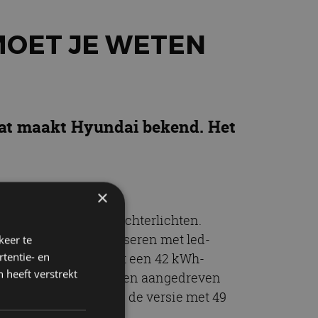
MOET JE WETEN
 Dat maakt Hyundai bekend. Het
×
chtingaanwijzers en achterlichten.
auto verder personaliseren met led-
keer te
tentie- en
 Inster uitgerust met een 42 kWh-
 heeft verstrekt
). Beide versies worden aangedreven
en 84,5 kW (115 pk) in de versie met 49