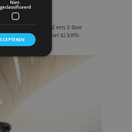
Niet-
geclassificeerd
ft de Inster standaard een 3-fase
lading voor de versie met 42 kWh-
ACCEPTEREN
LTP).
rd
elding en
ervice om
es van de bezoeker
unen van de
den van