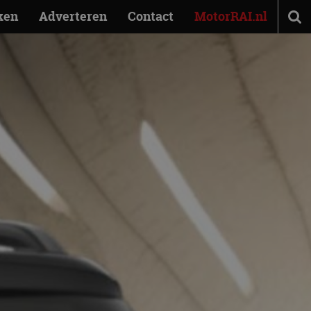
ken
Adverteren
Contact
MotorRAI.nl