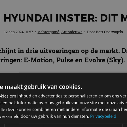
 HYUNDAI INSTER: DIT 
12 sep 2024, 11:57
•
Achtergrond
,
Autonieuws
• Door
Bart Oostvogels
hijnt in drie uitvoeringen op de markt.
ringen: E-Motion, Pulse en Evolve (Sky).
ter
e maakt gebruik van cookies.
or de moderne dagrijverlichting en pixel-grafische ri
 dat led- of halogeenverlichting. Klanten kunnen de 
kies om inhoud en advertenties te personaliseren en om ons ver
len ook informatie over uw gebruik van onze site met onze adver
leverbare exterieurkleuren. Standaard is de Hyundai
 die deze kunnen combineren met andere informatie die u aan hen
n worden voor een 49 kWh-batterijpakket (Long-Range
n verzameld door uw gebruik van hun diensten.
Privacybeleid
(97 pk) levert in de versie met 42 kWh-batterijpakket 
ide versies hetzelfde: 147 Nm.