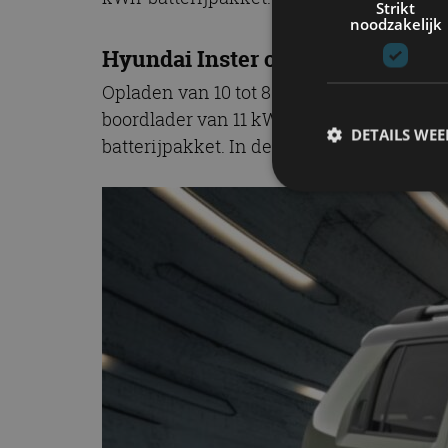
Strikt
noodzakelijk
Hyundai Inster opladen
Opladen van 10 tot 80 procent aan een DC
boordlader van 11 kW. Zijn actieradius (
DETAILS WE
batterijpakket. In de Inster met 49 kWh-b
S
Strikt noodzakelijke
accountbeheer. De we
Naam
cf_clearance