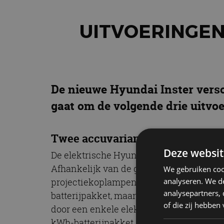
UITVOERINGEN
De nieuwe Hyundai Inster versc
gaat om de volgende drie uitvoe
Twee accuvarianten Hyundai Ins
Deze websit
De elektrische Hyundai Inster valt op do
Afhankelijk van de gekozen uitvoering is
We gebruiken coo
analyseren. We de
projectiekoplampen en een van de negen 
analysepartners,
batterijpakket, maar er kan ook gekoze
of die zij hebbe
door een enkele elektromotor die 71,1 kW 
kWh-batterijpakket. Het koppel is voor be