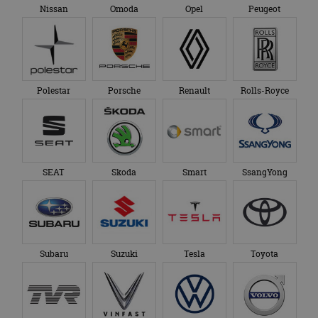
Google Analytics
genoemde website
Nissan
Omoda
Opel
Peugeot
om de sessiestatus
bezocht.
te behouden.
Polestar
Porsche
Renault
Rolls-Royce
SEAT
Skoda
Smart
SsangYong
Subaru
Suzuki
Tesla
Toyota