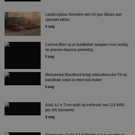
Lamborghini Revuelto eert 60 jaar Miura met
speciale editie
6 aug
Carbon fibre op je laadkabel: nergens voor nodig,
en precies daarom geweldig
5 aug
Hennessey Blackbird krijgt atmosferische V8 en
handbak: soms is eenvoud leuker
5 aug
Audi A2 e-Tron mikt op verbruik van 12,8 kWh
per 100 kilometer
4 aug
Elektrische Geely E2 (tijdelijk) net zo goedkoop