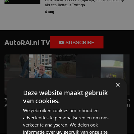
als een Renault Twingo
4 aug
AutoRAI.nl TV
SUBSCRIBE
×
Deze website maakt gebruik
van cookies.
Raad jij onze nieuwe duurtester? -
De Renault Twingo heeft een
AutoRAI TV
opvallende snelheidsmeter! -
We gebruiken cookies om inhoud en
AutoRAI TV
advertenties te personaliseren en om ons
verkeer te analyseren. We delen ook
informatie over uw gebruik van onze site