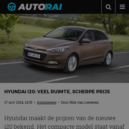
Autonieuws
Podcast
Autotests
Automerken
Adverteren
Contact
MotorRAI.nl
HYUNDAI I20: VEEL RUIMTE, SCHERPE PRIJS
17 nov 2014, 14:35
•
Autonieuws
• Door
Nile van Leeuwen
Hyundai maakt de prijzen van de nieuwe
i20 bekend. Het compacte model staat vanaf