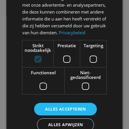
met onze advertentie- en analysepartners,
Alle automerken
die deze kunnen combineren met andere
Selecteer een merk voor meer informatie, modellen
informatie die u aan hen heeft verstrekt of
en alle nieuwsberichten
die zij hebben verzameld door uw gebruik
van hun diensten.
Privacybeleid
Strikt
Prestatie
Targeting
noodzakelijk
Abarth
Aiways
Alfa Romeo
Alpine
Functioneel
Niet-
geclassificeerd
Aston Martin
Audi
Bentley
BMW
ALLES ACCEPTEREN
Bugatti
BYD
Cadillac
Caterham
ALLES AFWIJZEN