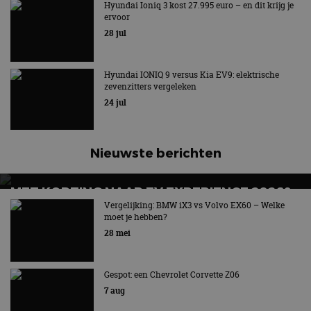
680 KILOMETER EN WORDT GOEDKOPER
Hyundai Ioniq 3 kost 27.995 euro – en dit krijg je
ervoor
Keuze uit twee accupakketten
28 jul
Hyundai IONIQ 9 versus Kia EV9: elektrische
zevenzitters vergeleken
24 jul
Nieuwste berichten
MET KORTING NAAR EV EXPERIENCE 2026?
AUTORAI REGELT HET!
Vergelijking: BMW iX3 vs Volvo EX60 – Welke
moet je hebben?
EV Experience 2026 van 24 tot 26 september
28 mei
Gespot: een Chevrolet Corvette Z06
7 aug