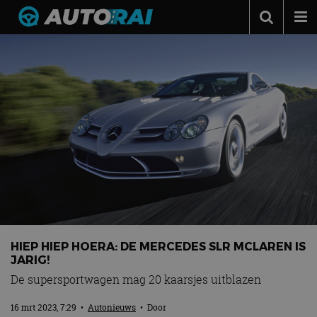
Autonieuws
Podcast
Autotests
Automerken
Adverteren
Contact
MotorRAI.nl
HIEP HIEP HOERA: DE MERCEDES SLR MCLAREN IS
JARIG!
De supersportwagen mag 20 kaarsjes uitblazen
16 mrt 2023, 7:29
•
Autonieuws
• Door