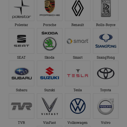
Polestar
Porsche
Renault
Rolls-Royce
SEAT
Skoda
Smart
SsangYong
Subaru
Suzuki
Tesla
Toyota
TVR
VinFast
Volkswagen
Volvo