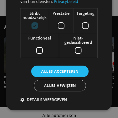
van hun diensten.
Privacybeleid
Strikt
Prestatie
Targeting
noodzakelijk
AutoRAI.nl TV
SUBSCRIBE
Functioneel
Niet-
geclassificeerd
ALLES ACCEPTEREN
Welke elektrische auto past bij jou?
1.500 KG Trekgewicht & 380
De EV Experience geeft antwoord
elektrische pk's, maar WELK
ALLES AFWIJZEN
op je vraag! - AutoRAI TV
AUTO is het? - AutoRAI TV
DETAILS WEERGEVEN
Alle automerken