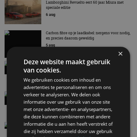
Lamborghini Revuelto eert 60 jaar Miura met
speciale editie
6 aug
Carbon fibre op je laadkabel: nergens voor nodig,
en precies daarom geweldig
5 aug
×
Deze website maakt gebruik
Hennessey Blackbird krijgt atmosferische V8 en
van cookies.
handbak: soms is eenvoud leuker
5 aug
We gebruiken cookies om inhoud en
advertenties te personaliseren en om ons
Audi A2 e-Tron mikt op verbruik van 12,8 kWh
verkeer te analyseren. We delen ook
per 100 kilometer
informatie over uw gebruik van onze site
4 aug
met onze advertentie- en analysepartners,
die deze kunnen combineren met andere
informatie die u aan hen heeft verstrekt of
Elektrische Geely E2 (tijdelijk) net zo goedkoop
als een Renault Twingo
die zij hebben verzameld door uw gebruik
4 aug