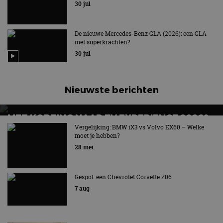
30 jul
De nieuwe Mercedes-Benz GLA (2026): een GLA
met superkrachten?
30 jul
Nieuwste berichten
MET KORTING NAAR EV EXPERIENCE 2026?
AUTORAI REGELT HET!
Vergelijking: BMW iX3 vs Volvo EX60 – Welke
moet je hebben?
EV Experience 2026 van 24 tot 26 september
28 mei
Gespot: een Chevrolet Corvette Z06
7 aug