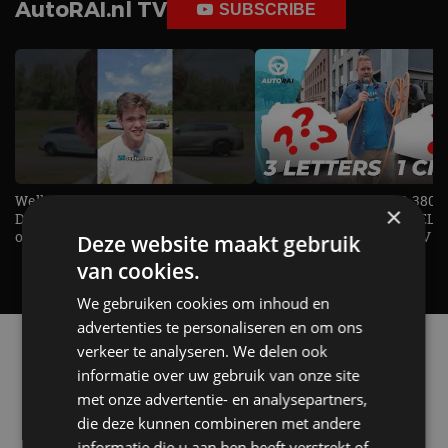
AutoRAI.nl TV
SUBSCRIBE
Welke elektrische auto past bij jou?
1.500 KG Trekgewicht & 380
×
De EV Experience geeft antwoord
elektrische pk's, maar WELK
op je vraag! - AutoRAI TV
AUTO is het? - AutoRAI TV
Deze website maakt gebruik
van cookies.
We gebruiken cookies om inhoud en
advertenties te personaliseren en om ons
Alle automerken
verkeer te analyseren. We delen ook
Selecteer een merk voor meer informatie, modellen
informatie over uw gebruik van onze site
en alle nieuwsberichten
met onze advertentie- en analysepartners,
die deze kunnen combineren met andere
informatie die u aan hen heeft verstrekt of