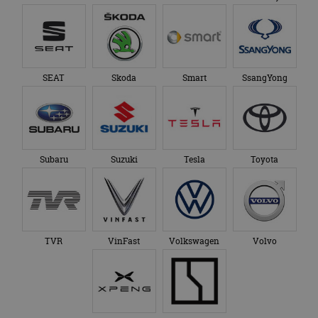
SEAT
Skoda
Smart
SsangYong
Subaru
Suzuki
Tesla
Toyota
TVR
VinFast
Volkswagen
Volvo