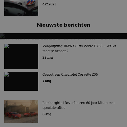
okt 2023
Nieuwste berichten
MET KORTING NAAR EV EXPERIENCE 2026?
AUTORAI REGELT HET!
Vergelijking: BMW iX3 vs Volvo EX60 – Welke
moet je hebben?
EV Experience 2026 van 24 tot 26 september
28 mei
Gespot: een Chevrolet Corvette Z06
7 aug
Lamborghini Revuelto eert 60 jaar Miura met
speciale editie
6 aug