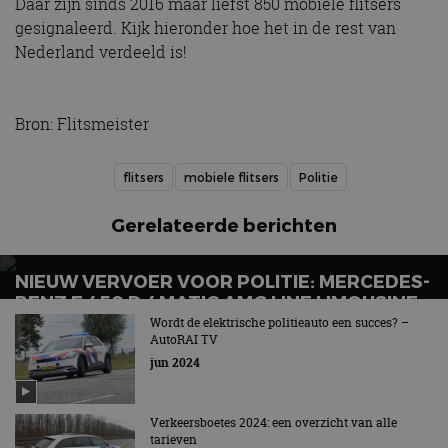
Daar zijn sinds 2016 maar liefst 850 mobiele flitsers
gesignaleerd. Kijk hieronder hoe het in de rest van
Nederland verdeeld is!
Bron: Flitsmeister
flitsers
mobiele flitsers
Politie
Gerelateerde berichten
NIEUW VERVOER VOOR POLITIE: MERCEDES-
BENZ E 450 D 4MATIC AMG LINE LIMOUSINE
Wordt de elektrische politieauto een succes? –
Politie neemt eerste nieuwe SIV’s in ontvangt
AutoRAI TV
jun 2024
Verkeersboetes 2024: een overzicht van alle
tarieven