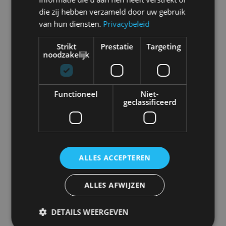
die zij hebben verzameld door uw gebruik
van hun diensten.
Privacybeleid
Abarth
Aiways
Alfa Romeo
Alpine
Strikt
Prestatie
Targeting
noodzakelijk
Aston Martin
Audi
Bentley
BMW
Functioneel
Niet-
geclassificeerd
Bugatti
BYD
Cadillac
Caterham
ALLES ACCEPTEREN
ALLES AFWIJZEN
Chevrolet
Citroën
Cupra
Dacia
DETAILS WEERGEVEN