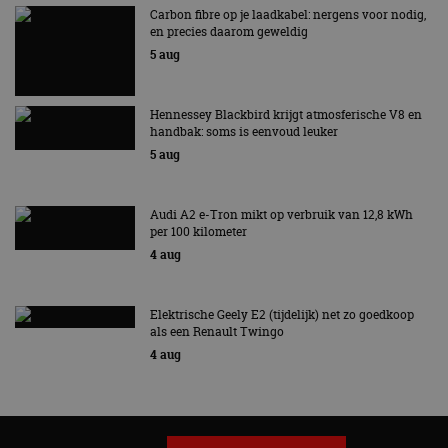
Carbon fibre op je laadkabel: nergens voor nodig,
en precies daarom geweldig
5 aug
Hennessey Blackbird krijgt atmosferische V8 en
handbak: soms is eenvoud leuker
5 aug
Audi A2 e-Tron mikt op verbruik van 12,8 kWh
per 100 kilometer
4 aug
Elektrische Geely E2 (tijdelijk) net zo goedkoop
als een Renault Twingo
4 aug