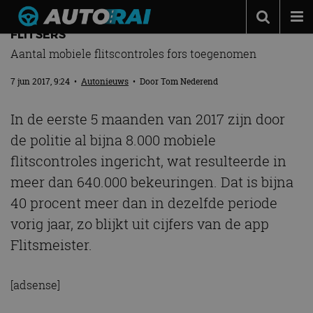
HANDIG: HIER STAAN DE MEESTE MOBIELE
FLITSERS
Autonieuws
Aantal mobiele flitscontroles fors toegenomen
Podcast
7 jun 2017, 9:24
•
Autonieuws
• Door
Tom Nederend
Autotests
In de eerste 5 maanden van 2017 zijn door
Automerken
de politie al bijna 8.000 mobiele
Adverteren
flitscontroles ingericht, wat resulteerde in
Contact
meer dan 640.000 bekeuringen. Dat is bijna
40 procent meer dan in dezelfde periode
MotorRAI.nl
vorig jaar, zo blijkt uit cijfers van de app
Flitsmeister.
[adsense]