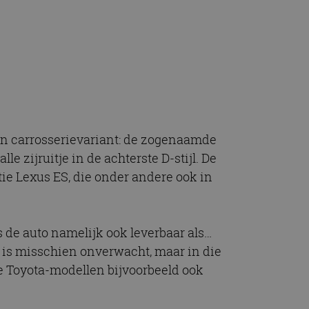
t.com-service om de
De cookie-banner
 te werken.
chrijving
ytics - wat een
alyseservice van
e leveren, zoals
s te onderscheiden
en carrosserievariant: de zogenaamde
s klant-ID. Het is
ebruikt om
e zijruitje in de achterste D-stijl. De
voor de
matie uit over hoe
rtenties die de
tie Lexus ES, die onder andere ook in
 bezocht.
sessiestatus te
matie uit over hoe
rtenties die de
 bezocht.
 de auto namelijk ook leverbaar als…
 is misschien onverwacht, maar in die
 Toyota-modellen bijvoorbeeld ook