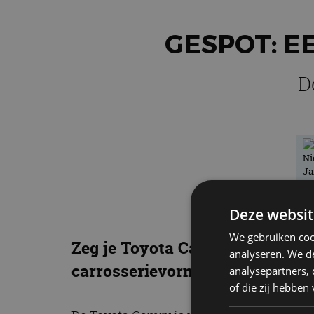
GESPOT: E
D
Deze websit
We gebruiken coo
Zeg je Toyota Camry, dan zeg je
analyseren. We de
carrosserievormen geweest. Dez
analysepartners,
of die zij hebbe