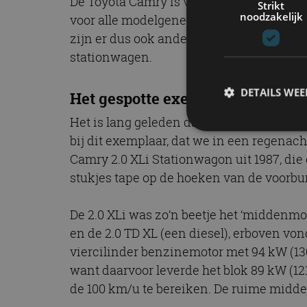
De Toyota Camry is vooral bekend als sed
Strikt
noodzakelijk
voor alle modelgeneraties leverbaar was. 
zijn er dus ook andere carrosserievarian
stationwagen.
DETAILS WE
Het gespotte exemplaar
Het is lang geleden dat we een Toyota 
bij dit exemplaar, dat we in een regena
Camry 2.0 XLi Stationwagon uit 1987, die 
S
stukjes tape op de hoeken van de voorbump
Strikt noodzakelijke
accountbeheer. De we
De 2.0 XLi was zo’n beetje het ‘middenm
Naam
en de 2.0 TD XL (een diesel), erboven vond
cf_clearance
viercilinder benzinemotor met 94 kW (13
want daarvoor leverde het blok 89 kW (12
de 100 km/u te bereiken. De ruime midd