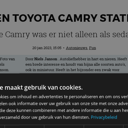
EN TOYOTA CAMRY ST
e Camry was er niet alleen als sed
20 jan 2023, 15:05
•
Autonieuws
,
Fun
Door
Niels Janson
. Autoliefhebber in hart en nieren. Heeft
een brede interesse en houdt van bijna alle soorten auto's,
ook in miniatuur. Heeft in het bijzonder een zwak voor
oude Amerikanen en rijdt zelf met plezier in een Buick
Regal uit 1994.
e maakt gebruik van cookies.
kies om inhoud en advertenties te personaliseren en om ons ver
 luxe sedan. Hoewel, in de loop der jaren 
len ook informatie over uw gebruik van onze site met onze adver
e mooie Stationwagon uit 1987 is daarva
 die deze kunnen combineren met andere informatie die u aan hen
n verzameld door uw gebruik van hun diensten.
Privacybeleid