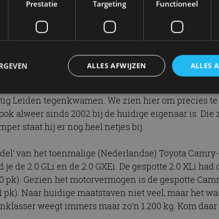
an. Dat is ook veruit de meest verkochte carrosseriev
Prestatie
Targeting
Functioneel
De laatste vier generaties waren en zijn er zelfs allee
ten geweest. Generatie V20, geproduceerd van 1986 tot
ERGEVEN
ALLES AFWIJZEN
ALLES 
Camry van generatie V20 tegenkwamen in Nederland, 
chtig Leiden tegenkwamen. We zien hier om precies te
ook alweer sinds 2002 bij de huidige eigenaar is. Die 
trikt noodzakelijk
Prestatie
Targeting
Functioneel
Niet-geclassificee
er staat hij er nog heel netjes bij.
 cookies maken de kernfunctionaliteiten van de website mogelijk, zoals gebruikersaanm
bsite kan niet goed worden gebruikt zonder de strikt noodzakelijke cookies.
odel’ van het toenmalige (Nederlandse) Toyota Camry
Aanbieder
/
Vervaldatum
Omschrijving
Domein
 je de 2.0 GLi en de 2.0 GXEi. De gespotte 2.0 XLi had
1 jaar
Deze cookie wordt gebruikt door de CloudFlare-s
Cloudflare,
0 pk). Gezien het motorvermogen is de gespotte Camry
vertrouwd webverkeer te identificeren en alle
Inc.
beveiligingsbeperkingen op basis van het IP-adr
1 pk). Naar huidige maatstaven niet veel, maar het 
.autorai.nl
te omzeilen. Het is essentieel voor het onderste
veiligheid van een website functies en in het bie
enklasser weegt immers maar zo’n 1.200 kg. Kom daa
bescherming tegen kwaadaardige bezoekers.