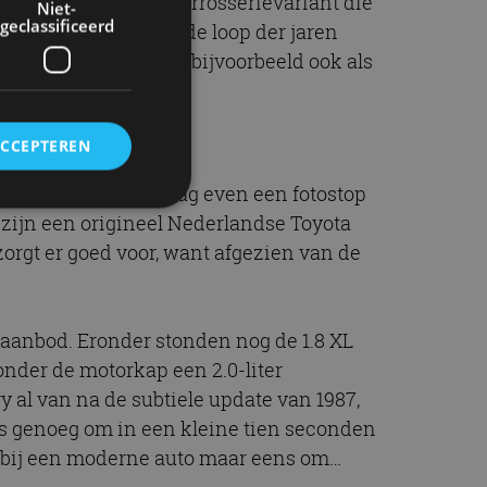
ariant en de enige carrosserievariant die
Niet-
geclassificeerd
n maar als sedan. In de loop der jaren
 en met 1992, was er bijvoorbeeld ook als
ACCEPTEREN
dus we maakten graag even een fotostop
 zijn een origineel Nederlandse Toyota
zorgt er goed voor, want afgezien van de
rd
elding en
-aanbod. Eronder stonden nog de 1.8 XL
 onder de motorkap een 2.0-liter
ervice om
 al van na de subtiele update van 1987,
es van de bezoeker
was genoeg om in een kleine tien seconden
unen van de
den van
r bij een moderne auto maar eens om…