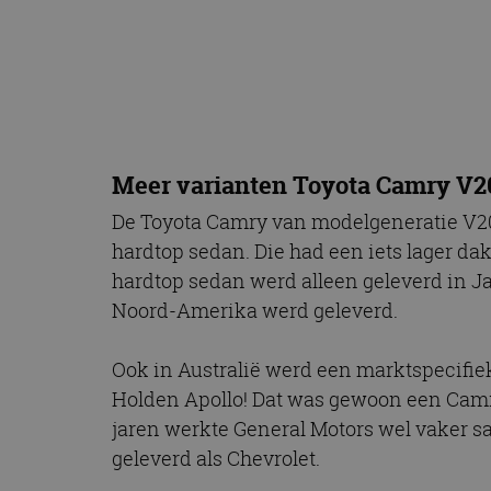
CookieScriptConse
Naam
Naam
omx_consent
Aanbiede
Naam
Domein
g_id_202604151153
_ga
Meer varianten Toyota Camry V2
_fbp
Meta Pla
Inc.
De Toyota Camry van modelgeneratie V20
.autorai.n
hardtop sedan. Die had een iets lager dak 
_gcl_au
Google L
.autorai.n
hardtop sedan werd alleen geleverd in Ja
_ga_SC6JKZPPKY
Noord-Amerika werd geleverd.
IDE
Google L
.doublecl
Ook in Australië werd een marktspecifie
Holden Apollo! Dat was gewoon een Camry
jaren werkte General Motors wel vaker 
geleverd als Chevrolet.