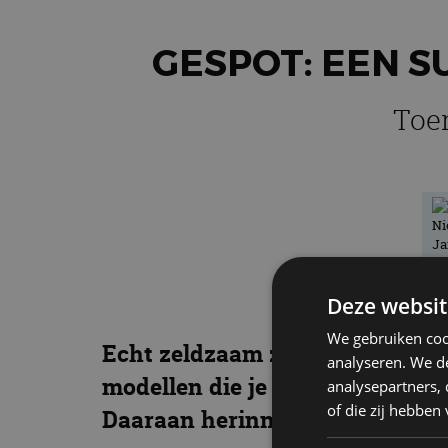
GESPOT: EEN S
Toe
Deze websit
We gebruiken coo
Echt zeldzaam zijn Subaru’s in 
analyseren. We de
modellen die je ziet. Er was e
analysepartners,
of die zij hebbe
Daaraan herinnert deze Subaru