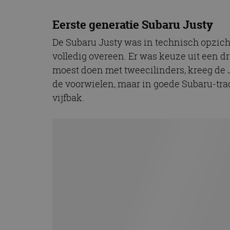
CookieScriptConse
Eerste generatie Subaru Justy
De Subaru Justy was in technisch opzich
Naam
volledig overeen. Er was keuze uit een 
Naam
omx_consent
Aanbiede
moest doen met tweecilinders, kreeg de Ju
Naam
Domein
g_id_202604151153
de voorwielen, maar in goede Subaru-tr
_ga
_fbp
Meta Pla
vijfbak.
Inc.
.autorai.n
_gcl_au
Google L
.autorai.n
_ga_SC6JKZPPKY
IDE
Google L
.doublecl