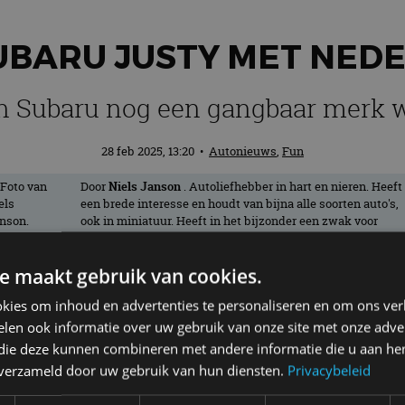
UBARU JUSTY MET NED
n Subaru nog een gangbaar merk 
28 feb 2025, 13:20
•
Autonieuws
,
Fun
Door
Niels Janson
. Autoliefhebber in hart en nieren. Heeft
een brede interesse en houdt van bijna alle soorten auto's,
ook in miniatuur. Heeft in het bijzonder een zwak voor
oude Amerikanen en rijdt zelf met plezier in een Buick
Regal uit 1994.
e maakt gebruik van cookies.
kies om inhoud en advertenties te personaliseren en om ons ver
Nederland ook weer niet, maar het zijn w
len ook informatie over uw gebruik van onze site met onze adver
en tijd dat Subaru ook in de nieuwverkope
 die deze kunnen combineren met andere informatie die u aan hen
n verzameld door uw gebruik van hun diensten.
Privacybeleid
 Justy.