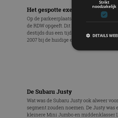
Strikt
noodzakelijk
Het gespotte exemplaar
Op de parkeerplaats van een winkelcentru
de RDW opgeeft. Dit model werd geproduc
destijds dus een tijdje op zijn registra
DETAILS WE
2007 bij de huidige eigenaar. Dat is stiek
S
Strikt noodzakelijke
accountbeheer. De we
Naam
De Subaru Justy
cf_clearance
Wat was de Subaru Justy ook alweer voor
segment zouden noemen. De Justy was ee
kleinere Mini Jumbo en middenklasser L