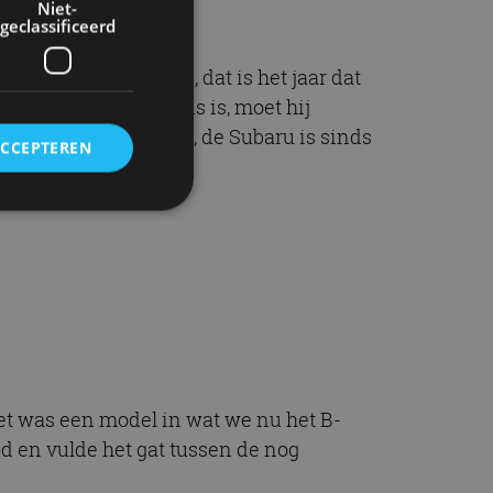
Niet-
geclassificeerd
t 1997. Ten minste, dat is het jaar dat
origineel Nederlands is, moet hij
jzonderheden. Hoewel, de Subaru is sinds
ACCEPTEREN
rd
elding en
ervice om
et was een model in wat we nu het B-
es van de bezoeker
unen van de
 en vulde het gat tussen de nog
den van