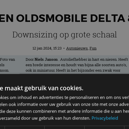
EEN OLDSMOBILE DELTA 
Downsizing op grote schaal
12 jan 2024, 15:23
•
Autonieuws
,
Fun
Door
Niels Janson
. Autoliefhebber in hart en nieren. Heeft
een brede interesse en houdt van bijna alle soorten auto's,
ook in miniatuur. Heeft in het bijzonder een zwak voor
oude Amerikanen en rijdt zelf met plezier in een Buick
Regal uit 1994.
e maakt gebruik van cookies.
kies om inhoud en advertenties te personaliseren en om ons ver
stuk saaier op straat, want de hobbyauto’
len ook informatie over uw gebruik van onze site met onze adver
 wagenpark in een parkeergarage verfraa
 die deze kunnen combineren met andere informatie die u aan hen
n verzameld door uw gebruik van hun diensten.
Privacybeleid
kte AutoRAI.nl een paar foto’s.