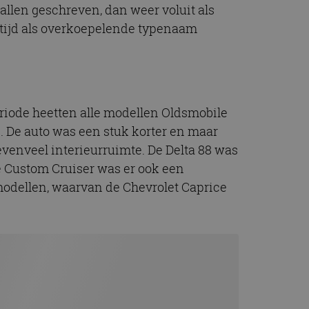
allen geschreven, dan weer voluit als
t.com-service om de
De cookie-banner
e tijd als overkoepelende typenaam
 te werken.
chrijving
riode heetten alle modellen Oldsmobile
ytics - wat een
alyseservice van
e leveren, zoals
. De auto was een stuk korter en maar
s te onderscheiden
s klant-ID. Het is
evenveel interieurruimte. De Delta 88 was
ebruikt om
voor de
matie uit over hoe
e Custom Cruiser was er ook een
rtenties die de
 bezocht.
-modellen, waarvan de Chevrolet Caprice
sessiestatus te
matie uit over hoe
rtenties die de
 bezocht.