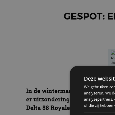
GESPOT: 
Deze websit
We gebruiken coo
In de wintermaanden is het een 
analyseren. We de
er uitzonderingen. Zo werd het
analysepartners,
of die zij hebbe
Delta 88 Royale. Natuurlijk maa