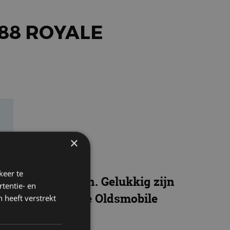
88 ROYALE
×
keer te
s blijven binnen. Gelukkig zijn
tentie- en
id met een mooie Oldsmobile
 heeft verstrekt