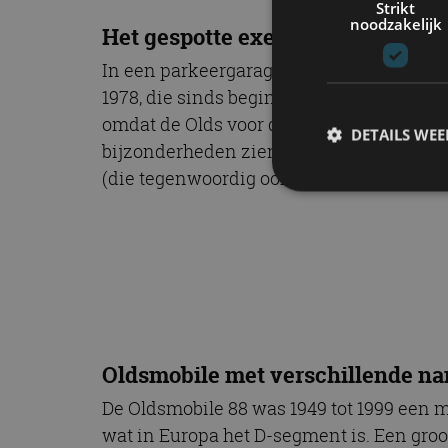
Strikt
noodzakelijk
Het gespotte exemplaar
In een parkeergarage in Etten-Leur kwam
1978, die sinds begin 2007 in Nederland is
omdat de Olds voor de rest volledig origi
DETAILS WE
bijzonderheden zien. Hij is niet achteraf
(die tegenwoordig ook lpg lust) met een
S
Strikt noodzakelijke
accountbeheer. De we
Naam
cf_clearance
Oldsmobile met verschillende n
De Oldsmobile 88 was 1949 tot 1999 een 
wat in Europa het D-segment is. Een gro