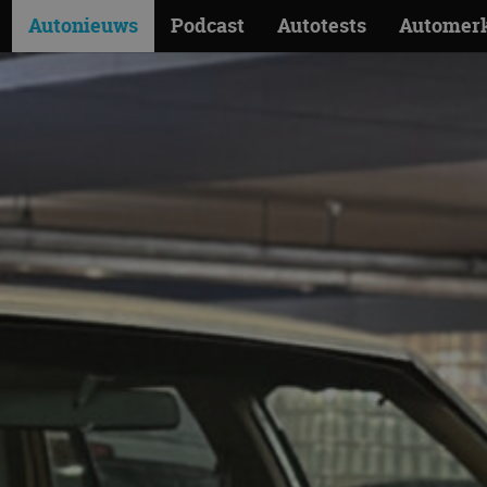
Autonieuws
Podcast
Autotests
Automer