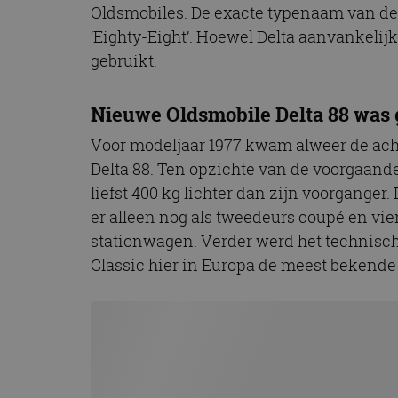
Oldsmobiles. De exacte typenaam van de m
CookieScriptConse
‘Eighty-Eight’. Hoewel Delta aanvankelij
gebruikt.
Naam
Nieuwe Oldsmobile Delta 88 was
Naam
omx_consent
Aanbiede
Naam
Domein
g_id_202604151153
Voor modeljaar 1977 kwam alweer de acht
_ga
_fbp
Meta Pla
Delta 88. Ten opzichte van de voorgaande
Inc.
.autorai.n
liefst 400 kg lichter dan zijn voorgange
_gcl_au
Google L
er alleen nog als tweedeurs coupé en vi
.autorai.n
stationwagen. Verder werd het technische
_ga_SC6JKZPPKY
IDE
Google L
Classic hier in Europa de meest bekende 
.doublecl