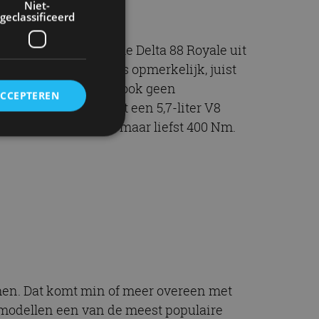
Niet-
geclassificeerd
egen: een Oldsmobile Delta 88 Royale uit
rij grote rijhoogte is opmerkelijk, juist
RDW bekend zijn laten ook geen
ACCEPTEREN
nder de motorkap ligt een 5,7-liter V8
en flink koppel van maar liefst 400 Nm.
rd
elding en
ervice om
es van de bezoeker
unen van de
men. Dat komt min of meer overeen met
den van
-modellen een van de meest populaire