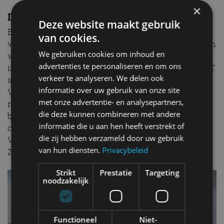
×
De terugkeer
Deze website maakt gebruik
Betekent het verdwijnen van de Formule 1 het einde
van cookies.
van Circuit Zandvoort? Nee, het circuit wordt wederom
We gebruiken cookies om inhoud en
verbouwd en biedt al jarenlang plaats aan diverse
advertenties te personaliseren en om ons
internationale raceklasses zoals de DTM, Blancpain GT
verkeer te analyseren. We delen ook
series en Formule 3. Dankzij de populariteit van Max
informatie over uw gebruik van onze site
Verstappen en de Jumbo Racedagen groeide de vraag
met onze advertentie- en analysepartners,
naar een Grand Prix op eigen bodem. Op 11 mei werd
die deze kunnen combineren met andere
bekend dat de Formule 1 in 2020 terugkeert naar het
informatie die u aan hen heeft verstrekt of
circuit tussen de duinen. Wie weet wint Max
die zij hebben verzameld door uw gebruik
Verstappen na 35 jaar de eerste Grote Prijs van
van hun diensten.
Privacybeleid
Zandvoort!
Strikt
Prestatie
Targeting
noodzakelijk
Functioneel
Niet-