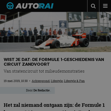
Autonieuws
Podcast
Autotests
Automerken
Adverteren
WIST JE DAT: DE FORMULE 1-GESCHIEDENIS VAN
Contact
CIRCUIT ZANDVOORT
Van stratencircuit tot milieudemonstraties
MotorRAI.nl
19 mei 2019, 10:30
•
Achtergrond
,
Lifestyle
,
Lifestyle & Fun
Door
De Redactie
.
Het zal niemand ontgaan zijn: de Formule 1