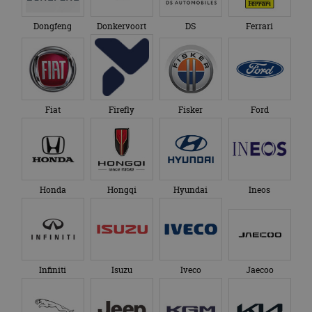
Dongfeng
Donkervoort
DS
Ferrari
Fiat
Firefly
Fisker
Ford
Honda
Hongqi
Hyundai
Ineos
Infiniti
Isuzu
Iveco
Jaecoo