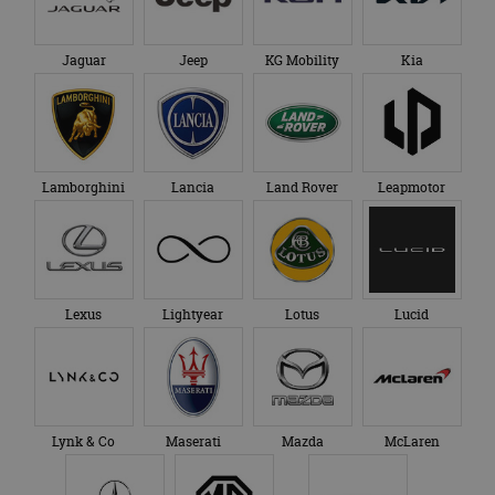
Jaguar
Jeep
KG Mobility
Kia
Lamborghini
Lancia
Land Rover
Leapmotor
Lexus
Lightyear
Lotus
Lucid
Lynk & Co
Maserati
Mazda
McLaren