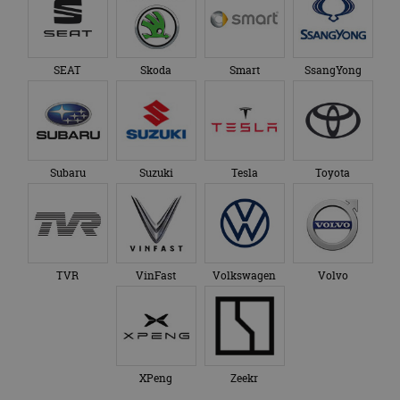
SEAT
Skoda
Smart
SsangYong
Subaru
Suzuki
Tesla
Toyota
TVR
VinFast
Volkswagen
Volvo
XPeng
Zeekr