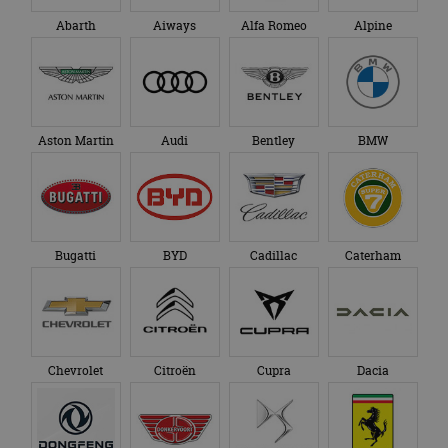
Abarth
Aiways
Alfa Romeo
Alpine
Aston Martin
Audi
Bentley
BMW
Bugatti
BYD
Cadillac
Caterham
Chevrolet
Citroën
Cupra
Dacia