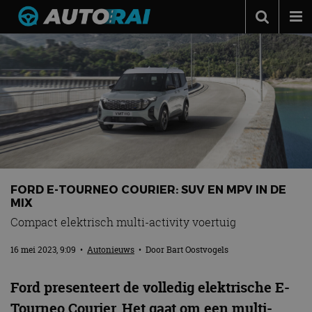
Autonieuws
Podcast
Autotests
Automerken
Adverteren
Contact
FORD E-TOURNEO COURIER: SUV EN MPV IN DE
MIX
MotorRAI.nl
Compact elektrisch multi-activity voertuig
16 mei 2023, 9:09
•
Autonieuws
• Door
Bart Oostvogels
Ford presenteert de volledig elektrische E-
Tourneo Courier. Het gaat om een multi-