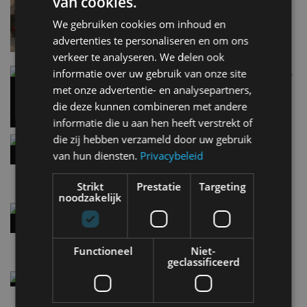
van cookies.
Lamborghini Revuelto eert 60 jaar Miura met
speciale editie
We gebruiken cookies om inhoud en
6 aug
advertenties te personaliseren en om ons
verkeer te analyseren. We delen ook
Carbon fibre op je laadkabel: nergens voor nodig,
informatie over uw gebruik van onze site
en precies daarom geweldig
met onze advertentie- en analysepartners,
5 aug
die deze kunnen combineren met andere
informatie die u aan hen heeft verstrekt of
die zij hebben verzameld door uw gebruik
Hennessey Blackbird krijgt atmosferische V8 en
handbak: soms is eenvoud leuker
van hun diensten.
Privacybeleid
5 aug
Strikt
Prestatie
Targeting
noodzakelijk
Audi A2 e-Tron mikt op verbruik van 12,8 kWh
per 100 kilometer
4 aug
Functioneel
Niet-
geclassificeerd
Elektrische Geely E2 (tijdelijk) net zo goedkoop
als een Renault Twingo
4 aug