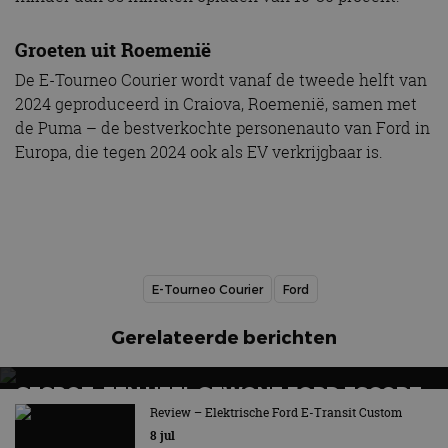
Groeten uit Roemenië
De E-Tourneo Courier wordt vanaf de tweede helft van
2024 geproduceerd in Craiova, Roemenië, samen met
de Puma – de bestverkochte personenauto van Ford in
Europa, die tegen 2024 ook als EV verkrijgbaar is.
E-Tourneo Courier
Ford
Gerelateerde berichten
GESPOT: EEN HEEL GEWONE FORD ESCORT
ESTATE UIT 1977
Review – Elektrische Ford E-Transit Custom
8 jul
Nu eens geen rallyauto