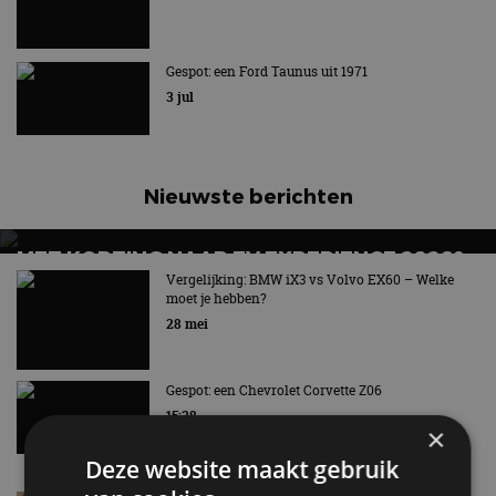
Gespot: een Ford Taunus uit 1971
3 jul
Nieuwste berichten
MET KORTING NAAR EV EXPERIENCE 2026?
AUTORAI REGELT HET!
Vergelijking: BMW iX3 vs Volvo EX60 – Welke
moet je hebben?
EV Experience 2026 van 24 tot 26 september
28 mei
Gespot: een Chevrolet Corvette Z06
15:38
×
Deze website maakt gebruik