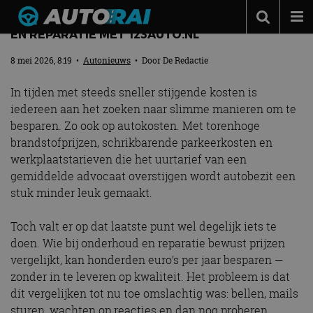
EENVOUDIG BESPAREN OP AUTO ONDERHOUD
EN REPARATIE MET 123AUTO.NL
Autonieuws
8 mei 2026, 8:19
•
Autonieuws
• Door
De Redactie
Podcast
In tijden met steeds sneller stijgende kosten is
Autotests
iedereen aan het zoeken naar slimme manieren om te
besparen. Zo ook op autokosten. Met torenhoge
Automerken
brandstofprijzen, schrikbarende parkeerkosten en
Adverteren
werkplaatstarieven die het uurtarief van een
gemiddelde advocaat overstijgen wordt autobezit een
Contact
stuk minder leuk gemaakt.
MotorRAI.nl
Toch valt er op dat laatste punt wel degelijk iets te
doen. Wie bij onderhoud en reparatie bewust prijzen
vergelijkt, kan honderden euro’s per jaar besparen —
zonder in te leveren op kwaliteit. Het probleem is dat
dit vergelijken tot nu toe omslachtig was: bellen, mails
sturen, wachten op reacties en dan nog proberen