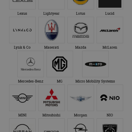
Lexus
Lightyear
Lotus
Lucid
Lynk & Co
Maserati
Mazda
McLaren
Mercedes-Benz
MG
Micro Mobility Systems
MINI
Mitsubishi
Morgan
NIO