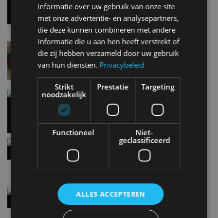
informatie over uw gebruik van onze site
7 aug
met onze advertentie- en analysepartners,
die deze kunnen combineren met andere
informatie die u aan hen heeft verstrekt of
Lamborghini Revuelto eert 60 jaar Miura met
die zij hebben verzameld door uw gebruik
speciale editie
van hun diensten.
Privacybeleid
6 aug
Strikt
Prestatie
Targeting
Carbon fibre op je laadkabel: nergens voor nodig,
noodzakelijk
en precies daarom geweldig
5 aug
Functioneel
Niet-
geclassificeerd
Hennessey Blackbird krijgt atmosferische V8 en
handbak: soms is eenvoud leuker
5 aug
Audi A2 e-Tron mikt op verbruik van 12,8 kWh
ALLES ACCEPTEREN
per 100 kilometer
4 aug