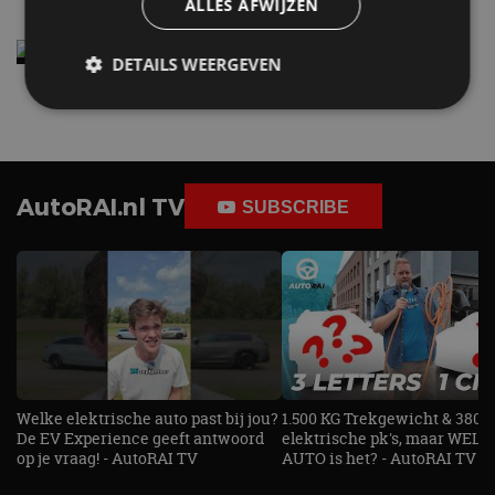
ALLES AFWIJZEN
Elektrische Geely E2 (tijdelijk) net zo goedkoop
DETAILS WEERGEVEN
als een Renault Twingo
4 aug
Strikt noodzakelijk
Prestatie
Targeting
Functioneel
Niet-geclassificeerd
AutoRAI.nl TV
SUBSCRIBE
Strikt noodzakelijke cookies maken de
kernfunctionaliteiten van de website mogelijk, zoals
gebruikersaanmelding en accountbeheer. De
website kan niet goed worden gebruikt zonder de
strikt noodzakelijke cookies.
Aanbieder
/
Naam
Vervaldatum
Omschrijv
Domein
cf_clearance
1 jaar
Deze cooki
Cloudflare,
gebruikt d
Inc.
CloudFlare
.autorai.nl
Welke elektrische auto past bij jou?
1.500 KG Trekgewicht & 380
vertrouwd
De EV Experience geeft antwoord
elektrische pk's, maar WELK
te identific
op je vraag! - AutoRAI TV
AUTO is het? - AutoRAI TV
beveiligin
op basis va
adres van 