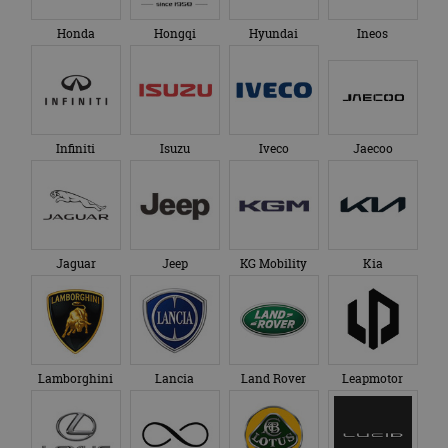
eindgebruiker heeft
maand
gebruikt door
gezien voordat hij de
Google Analytics
genoemde website
Honda
Hongqi
Hyundai
Ineos
om de sessiestatus
bezocht.
te behouden.
Infiniti
Isuzu
Iveco
Jaecoo
Jaguar
Jeep
KG Mobility
Kia
Lamborghini
Lancia
Land Rover
Leapmotor