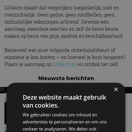
123Auto maakt dat vergelijken toegankelijk, snel en
overzichtelijk. Geen gedoe, geen rondbellen, geen
onduidelijke rekeningen achteraf. Gewoon één
aanvraag, meerdere reacties en zelf de beste keuze
maken op basis van prijs, aanbod en beschikbaarheid.
Benieuwd wat jouw volgende onderhoudsbeurt of
reparatie je kan kosten — en hoeveel je kunt besparen?
Plaats je aanvraag op
123Auto.nl
en ontdek het zelf.
Nieuwste berichten
×
MET KORTING NAAR EV EXPERIENCE 2026?
Deze website maakt gebruik
AUTORAI REGELT HET!
Vergelijking: BMW iX3 vs Volvo EX60 – Welke
van cookies.
moet je hebben?
EV Experience 2026 van 24 tot 26 september
28 mei
We gebruiken cookies om inhoud en
advertenties te personaliseren en om ons
verkeer te analyseren. We delen ook
Gespot: een Chevrolet Corvette Z06