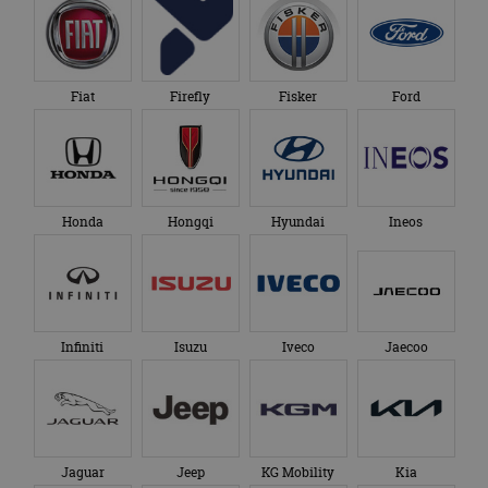
Fiat
Firefly
Fisker
Ford
Honda
Hongqi
Hyundai
Ineos
Infiniti
Isuzu
Iveco
Jaecoo
Jaguar
Jeep
KG Mobility
Kia