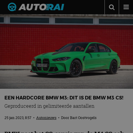
Autonieuws
Podcast
Autotests
Automerken
Adverteren
Contact
MotorRAI.nl
EEN HARDCORE BMW M3: DIT IS DE BMW M3 CS!
Geproduceerd in gelimiteerde aantallen
25 jan 2023, 8:57
•
Autonieuws
• Door
Bart Oostvogels