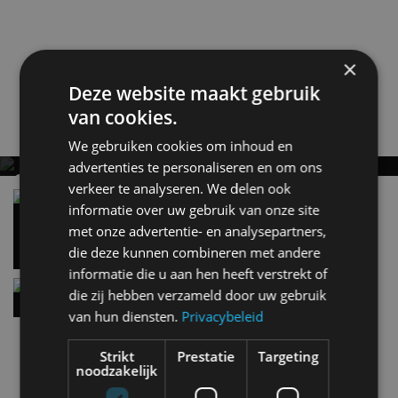
×
Deze website maakt gebruik
BMW
M3
M3 CS
van cookies.
Gerelateerde berichten
We gebruiken cookies om inhoud en
advertenties te personaliseren en om ons
OP VAKANTIE? ZO SPOT JE DE AUTO VAN
verkeer te analyseren. We delen ook
MORGEN
Beste elektrische gezinsauto: 8 ruime elektrische
informatie over uw gebruik van onze site
auto’s voor het hele gezin
met onze advertentie- en analysepartners,
16 jul
die deze kunnen combineren met andere
informatie die u aan hen heeft verstrekt of
BMW iX5 Hydrogen: waterstof-X5 krijgt 750
die zij hebben verzameld door uw gebruik
kilometer actieradius
van hun diensten.
Privacybeleid
1 jul
Strikt
Prestatie
Targeting
noodzakelijk
Nieuwste berichten