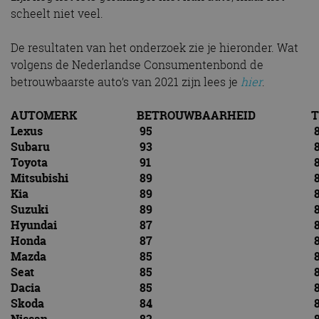
scheelt niet veel.
De resultaten van het onderzoek zie je hieronder. Wat
volgens de Nederlandse Consumentenbond de
betrouwbaarste auto’s van 2021 zijn lees je
hier
.
AUTOMERK
BETROUWBAARHEID
T
Lexus
95
8
Subaru
93
8
Toyota
91
8
Mitsubishi
89
8
Kia
89
8
Suzuki
89
8
Hyundai
87
8
Honda
87
8
Mazda
85
8
Seat
85
8
Dacia
85
8
Skoda
84
8