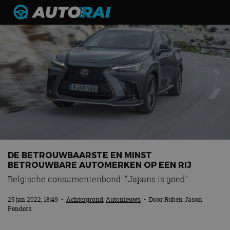
Autonieuws
Podcast
Autotests
Automerken
Adverteren
Contact
MotorRAI.nl
DE BETROUWBAARSTE EN MINST
BETROUWBARE AUTOMERKEN OP EEN RIJ
Belgische consumentenbond: "Japans is goed"
25 jan 2022, 18:49
•
Achtergrond
,
Autonieuws
• Door
Ruben Jason
Penders