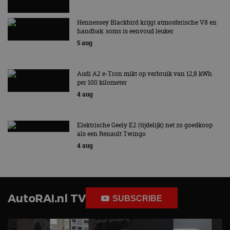
Hennessey Blackbird krijgt atmosferische V8 en
handbak: soms is eenvoud leuker
5 aug
Audi A2 e-Tron mikt op verbruik van 12,8 kWh
per 100 kilometer
4 aug
Elektrische Geely E2 (tijdelijk) net zo goedkoop
als een Renault Twingo
4 aug
AutoRAI.nl TV
SUBSCRIBE