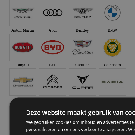
Aston Martin
Audi
Bentley
BMW
Bugatti
BYD
Cadillac
Caterham
Chevrolet
Citroën
Cupra
Dacia
Deze website maakt gebruik van coo
We gebruiken cookies om inhoud en advertenties te
personaliseren en om ons verkeer te analyseren. We
Dongfeng
Donkervoort
DS
Ferrari