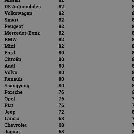
Nissan
82
8
DS Automobiles
82
8
Volkswagen
82
8
Smart
82
8
Peugeot
82
8
Mercedes-Benz
82
8
BMW
82
8
Mini
82
8
Ford
80
8
Citroën
80
8
Audi
80
8
Volvo
80
8
Renault
80
8
Ssangyong
80
8
Porsche
76
9
Opel
76
7
Fiat
76
7
Jeep
72
8
Lancia
68
7
Chevrolet
68
7
Jaguar
68
8