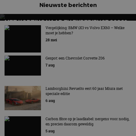
Nieuwste berichten
MET KORTING NAAR EV EXPERIENCE 2026?
AUTORAI REGELT HET!
Vergelijking: BMW iX3 vs Volvo EX60 – Welke
moet je hebben?
EV Experience 2026 van 24 tot 26 september
28 mei
Gespot: een Chevrolet Corvette Z06
7 aug
Lamborghini Revuelto eert 60 jaar Miura met
speciale editie
6 aug
Carbon fibre op je laadkabel: nergens voor nodig,
en precies daarom geweldig
5 aug