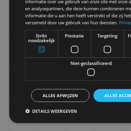
informatie over uw gebruik van onze site met onze a
en analysepartners, die deze kunnen combineren m
informatie die u aan hen heeft verstrekt of die zij h
verzameld door uw gebruik van hun diensten.
Priva
Fiat
Firefly
Fisker
Ford
Strikt
Prestatie
Targeting
F
noodzakelijk
Niet-geclassificeerd
Honda
Hongqi
Hyundai
Ineos
ALLES AFWIJZEN
ALLES ACCE
Infiniti
Isuzu
Iveco
Jaecoo
DETAILS WEERGEVEN