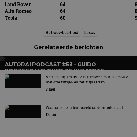
Land Rover
64
8
Alfa Romeo
64
8
Tesla
60
9
Betrouwbaarheid
Lexus
Gerelateerde berichten
AUTORAI PODCAST #53 – GUIDO
ROOZEKRANS OVER DE NIEUWSTE
ELEKTRISCHE MODELLEN VAN TOYOTA EN
Verrassing: Lexus TZ is nieuwe elektrische SUV
met drie zitrijen en zes zitplaatsen
LEXUS
7 mei
Waarom er een tennisveld op deze auto staat
12 jan