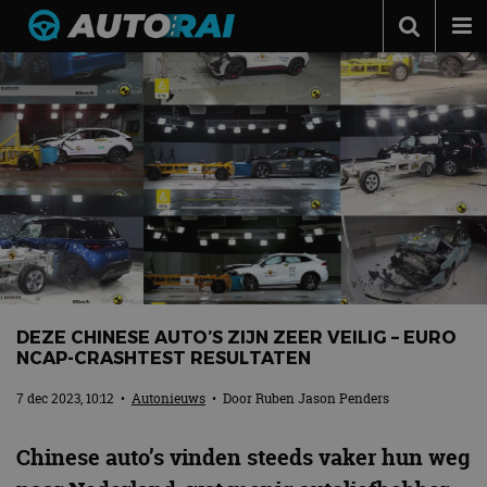
Autonieuws
Podcast
Autotests
Automerken
Adverteren
Contact
MotorRAI.nl
DEZE CHINESE AUTO’S ZIJN ZEER VEILIG – EURO
NCAP-CRASHTEST RESULTATEN
7 dec 2023, 10:12
•
Autonieuws
• Door
Ruben Jason Penders
Chinese auto’s vinden steeds vaker hun weg