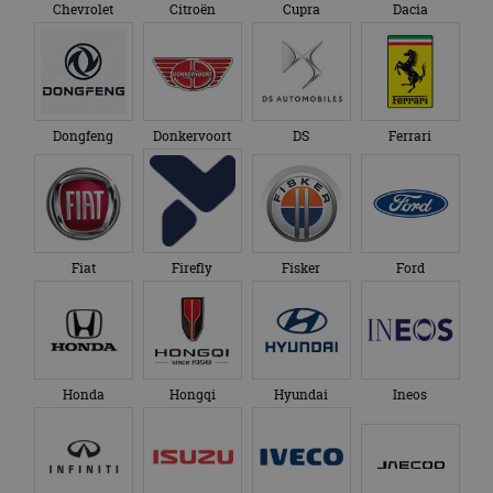
Chevrolet
Citroën
Cupra
Dacia
Dongfeng
Donkervoort
DS
Ferrari
Fiat
Firefly
Fisker
Ford
Honda
Hongqi
Hyundai
Ineos