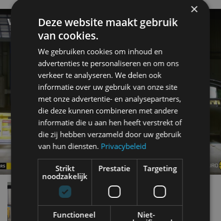
×
Deze website maakt gebruik
WAT ZIJN DE VEILIGSTE AUTO’S VAN 2025?
van cookies.
We gebruiken cookies om inhoud en
advertenties te personaliseren en om ons
verkeer te analyseren. We delen ook
informatie over uw gebruik van onze site
met onze advertentie- en analysepartners,
die deze kunnen combineren met andere
informatie die u aan hen heeft verstrekt of
die zij hebben verzameld door uw gebruik
van hun diensten.
Privacybeleid
Strikt
Prestatie
Targeting
noodzakelijk
Verrassing: dit is de veiligste compacte auto van
2022
jan 2023
Functioneel
Niet-