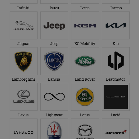
Infiniti
Isuzu
Iveco
Jaecoo
Jaguar
Jeep
KG Mobility
Kia
Lamborghini
Lancia
Land Rover
Leapmotor
Lexus
Lightyear
Lotus
Lucid