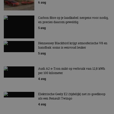
6 aug
Aanbieder
/
Naam
Vervaldatum
Omschrijv
Domein
cf_clearance
1 jaar
Deze cooki
Cloudflare,
Carbon fibre op je laadkabel: nergens voor nodig,
gebruikt d
Inc.
en precies daarom geweldig
CloudFlare
.autorai.nl
vertrouwd
5 aug
te identific
beveiligin
op basis va
adres van 
Hennessey Blackbird krijgt atmosferische V8 en
te omzeilen
essentieel 
handbak: soms is eenvoud leuker
ondersteu
5 aug
veiligheid 
website fun
het bieden
beschermi
kwaadaard
Audi A2 e-Tron mikt op verbruik van 12,8 kWh
bezoekers.
per 100 kilometer
4 aug
CookieScriptConsent
4 weken 2
Deze cooki
CookieScript
dagen
gebruikt d
autorai.nl
Google Privacy Policy
Cookie-Scr
service om
cookievoo
Elektrische Geely E2 (tijdelijk) net zo goedkoop
bezoekers 
als een Renault Twingo
onthouden.
4 aug
banner van
Script.com 
noodzakeli