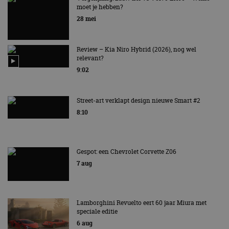
moet je hebben?
EV Experience 2026 van 24 tot 26 september
28 mei
Review – Kia Niro Hybrid (2026), nog wel
relevant?
9:02
Street-art verklapt design nieuwe Smart #2
8:10
Gespot: een Chevrolet Corvette Z06
7 aug
Lamborghini Revuelto eert 60 jaar Miura met
speciale editie
6 aug