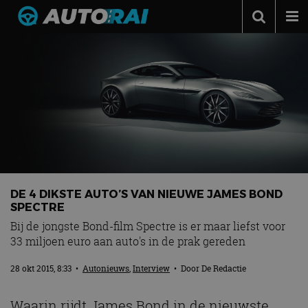
Autonieuws
Podcast
Autotests
Automerken
Adverteren
Contact
DE 4 DIKSTE AUTO’S VAN NIEUWE JAMES BOND
MotorRAI.nl
SPECTRE
Bij de jongste Bond-film Spectre is er maar liefst voor
33 miljoen euro aan auto's in de prak gereden
28 okt 2015, 8:33
•
Autonieuws
,
Interview
• Door
De Redactie
Waarin rijdt James Bond in de nieuwste