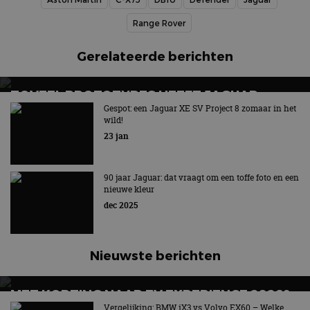
Range Rover
Gerelateerde berichten
ZOVEEL PROTOTYPES HEEFT JAGUAR
GEBOUWD VAN ZIJN VIERDEURS GT
Gespot: een Jaguar XE SV Project 8 zomaar in het
wild!
100% elektrische vierdeurs GT krijgt meer dan 1.000 pk
23 jan
90 jaar Jaguar: dat vraagt om een toffe foto en een
nieuwe kleur
dec 2025
Nieuwste berichten
MET KORTING NAAR EV EXPERIENCE 2026?
AUTORAI REGELT HET!
Vergelijking: BMW iX3 vs Volvo EX60 – Welke