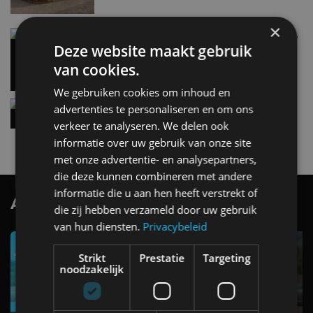
×
Carbon fibre op je laadkabel: nergens voor nodig,
en precies daarom geweldig
Deze website maakt gebruik
5 aug
van cookies.
We gebruiken cookies om inhoud en
Hennessey Blackbird krijgt atmosferische V8 en
advertenties te personaliseren en om ons
handbak: soms is eenvoud leuker
verkeer te analyseren. We delen ook
5 aug
informatie over uw gebruik van onze site
met onze advertentie- en analysepartners,
die deze kunnen combineren met andere
informatie die u aan hen heeft verstrekt of
AutoRAI.nl TV
SUBSCRIBE
die zij hebben verzameld door uw gebruik
van hun diensten.
Privacybeleid
Strikt
Prestatie
Targeting
noodzakelijk