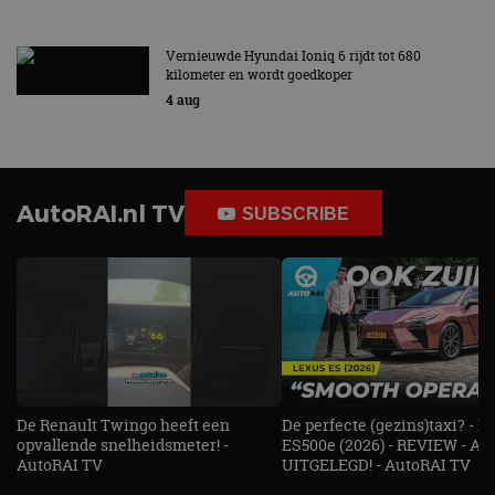
Vernieuwde Hyundai Ioniq 6 rijdt tot 680
kilometer en wordt goedkoper
4 aug
AutoRAI.nl TV
SUBSCRIBE
De Renault Twingo heeft een
De perfecte (gezins)taxi? - 
opvallende snelheidsmeter! -
ES500e (2026) - REVIEW - AL
AutoRAI TV
UITGELEGD! - AutoRAI TV