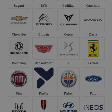
Bugatti
BYD
Cadillac
Caterham
Chevrolet
Citroën
Cupra
Dacia
Dongfeng
Donkervoort
DS
Ferrari
Fiat
Firefly
Fisker
Ford