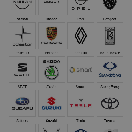
Nissan
Omoda
Opel
Peugeot
Polestar
Porsche
Renault
Rolls-Royce
SEAT
Skoda
Smart
SsangYong
Subaru
Suzuki
Tesla
Toyota