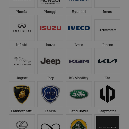
Honda
Hongqi
Hyundai
Ineos
Infiniti
Isuzu
Iveco
Jaecoo
Jaguar
Jeep
KG Mobility
Kia
Lamborghini
Lancia
Land Rover
Leapmotor