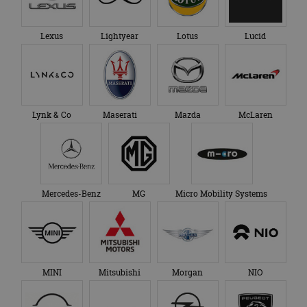
Lexus
Lightyear
Lotus
Lucid
Lynk & Co
Maserati
Mazda
McLaren
Mercedes-Benz
MG
Micro Mobility Systems
MINI
Mitsubishi
Morgan
NIO