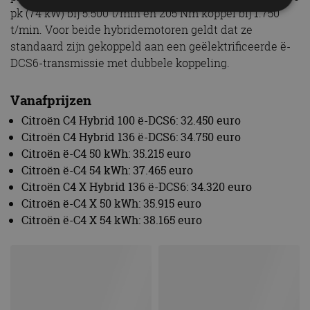
pk (74 kW) bij 5.500 t/min en 205 Nm koppel bij 1.750
t/min. Voor beide hybridemotoren geldt dat ze
Strikt noodzakelijk
Prestatie
Targeting
standaard zijn gekoppeld aan een geëlektrificeerde ë-
Functioneel
Niet-geclassificeerd
DCS6-transmissie met dubbele koppeling.
Strikt noodzakelijke cookies maken de
kernfunctionaliteiten van de website mogelijk, zoals
Vanafprijzen
gebruikersaanmelding en accountbeheer. De
website kan niet goed worden gebruikt zonder de
Citroën C4 Hybrid 100 ë-DCS6: 32.450 euro
strikt noodzakelijke cookies.
Citroën C4 Hybrid 136 ë-DCS6: 34.750 euro
Aanbieder
/
Citroën ë-C4 50 kWh: 35.215 euro
Naam
Vervaldatum
Omschrijv
Domein
Citroën ë-C4 54 kWh: 37.465 euro
cf_clearance
1 jaar
Deze cooki
Cloudflare,
Citroën C4 X Hybrid 136 ë-DCS6: 34.320 euro
gebruikt d
Inc.
CloudFlare
Citroën ë-C4 X 50 kWh: 35.915 euro
.autorai.nl
vertrouwd
Citroën ë-C4 X 54 kWh: 38.165 euro
te identific
beveiligin
op basis va
adres van 
te omzeilen
essentieel 
ondersteu
veiligheid 
website fun
het bieden