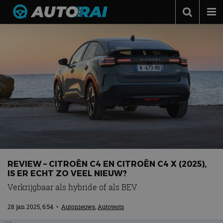
Autonieuws
Podcast
Autotests
Automerken
Adverteren
Contact
MotorRAI.nl
REVIEW – CITROËN C4 EN CITROËN C4 X (2025),
IS ER ECHT ZO VEEL NIEUW?
Verkrijgbaar als hybride of als BEV
28 jan 2025, 6:54
•
Autonieuws
,
Autotests