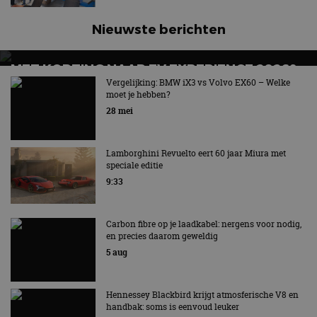
Nieuwste berichten
MET KORTING NAAR EV EXPERIENCE 2026?
AUTORAI REGELT HET!
Vergelijking: BMW iX3 vs Volvo EX60 – Welke
moet je hebben?
EV Experience 2026 van 24 tot 26 september
28 mei
Lamborghini Revuelto eert 60 jaar Miura met
speciale editie
9:33
Carbon fibre op je laadkabel: nergens voor nodig,
en precies daarom geweldig
5 aug
Hennessey Blackbird krijgt atmosferische V8 en
handbak: soms is eenvoud leuker