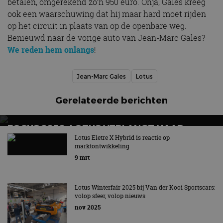
betalen, omgerekend zo’n 950 euro. Ohja, Gales kreeg
ook een waarschuwing dat hij maar hard moet rijden
op het circuit in plaats van op de openbare weg.
Benieuwd naar de vorige auto van Jean-Marc Gales?
We reden hem onlangs
!
Jean-Marc Gales
Lotus
Gerelateerde berichten
FOCUS 2030: LOTUS VERLANGT NAAR
WINST, ZET IN OP HYBRIDE EN NIEUWE
Lotus Eletre X Hybrid is reactie op
marktontwikkeling
SUPERCAR
9 mrt
Lotus Type 135 wordt V8-hybride supercar en komt in
2028
Lotus Winterfair 2025 bij Van der Kooi Sportscars:
volop sfeer, volop nieuws
nov 2025