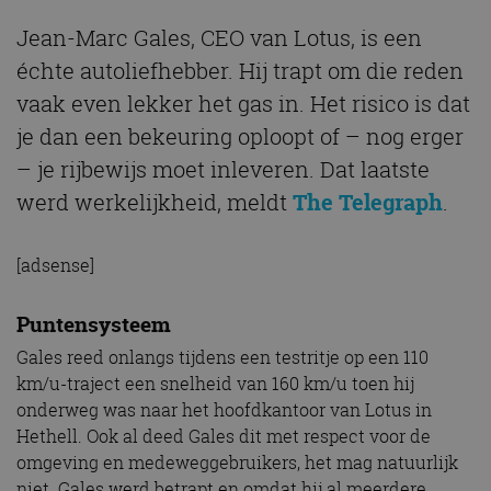
Jean-Marc Gales, CEO van Lotus, is een
échte autoliefhebber. Hij trapt om die reden
vaak even lekker het gas in. Het risico is dat
je dan een bekeuring oploopt of – nog erger
– je rijbewijs moet inleveren. Dat laatste
werd werkelijkheid, meldt
The Telegraph
.
[adsense]
Puntensysteem
Gales reed onlangs tijdens een testritje op een 110
km/u-traject een snelheid van 160 km/u toen hij
onderweg was naar het hoofdkantoor van Lotus in
Hethell. Ook al deed Gales dit met respect voor de
omgeving en medeweggebruikers, het mag natuurlijk
niet. Gales werd betrapt en omdat hij al meerdere