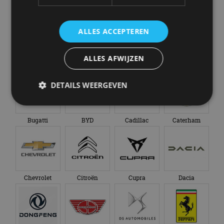
Abarth
Aiways
Alfa Romeo
Alpine
ALLES ACCEPTEREN
ALLES AFWIJZEN
Aston Martin
Audi
Bentley
BMW
DETAILS WEERGEVEN
Bugatti
BYD
Cadillac
Caterham
Strikt noodzakelijk
Prestatie
Targeting
Functioneel
Niet-geclassificeerd
Strikt noodzakelijke cookies maken de
kernfunctionaliteiten van de website mogelijk, zoals
gebruikersaanmelding en accountbeheer. De
Chevrolet
Citroën
Cupra
Dacia
website kan niet goed worden gebruikt zonder de
strikt noodzakelijke cookies.
Aanbieder
/
Naam
Vervaldatum
Omschrijv
Domein