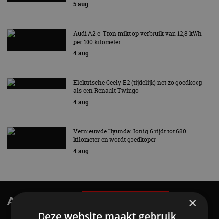
5 aug
Audi A2 e-Tron mikt op verbruik van 12,8 kWh
per 100 kilometer
4 aug
Elektrische Geely E2 (tijdelijk) net zo goedkoop
als een Renault Twingo
4 aug
Vernieuwde Hyundai Ioniq 6 rijdt tot 680
kilometer en wordt goedkoper
4 aug
AutoRAI.nl TV
×
SUBSCRIBE
Deze website maakt gebruik