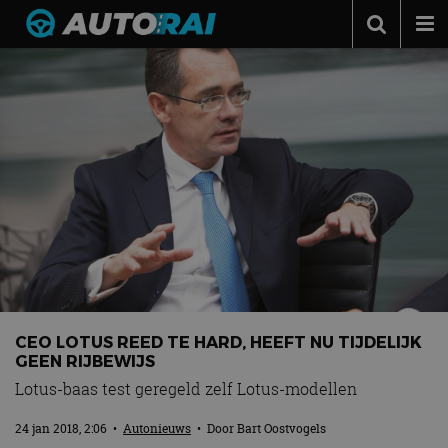
Autonieuws
Podcast
Autotests
Automerken
Adverteren
Contact
MotorRAI.nl
CEO LOTUS REED TE HARD, HEEFT NU TIJDELIJK
GEEN RIJBEWIJS
Lotus-baas test geregeld zelf Lotus-modellen
24 jan 2018, 2:06
•
Autonieuws
• Door
Bart Oostvogels