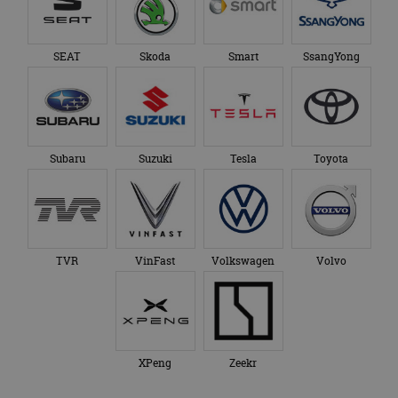
SEAT
Skoda
Smart
SsangYong
Subaru
Suzuki
Tesla
Toyota
TVR
VinFast
Volkswagen
Volvo
XPeng
Zeekr