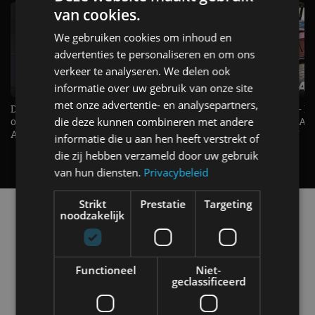
van cookies.
We gebruiken cookies om inhoud en
advertenties te personaliseren en om ons
verkeer te analyseren. We delen ook
informatie over uw gebruik van onze site
met onze advertentie- en analysepartners,
De Renault Twingo heeft een
De perfecte (gezins)taxi? - 
opvallende snelheidsmeter! -
ES500e (2026) - REVIEW - AL
die deze kunnen combineren met andere
AutoRAI TV
UITGELEGD! - AutoRAI TV
informatie die u aan hen heeft verstrekt of
die zij hebben verzameld door uw gebruik
van hun diensten.
Privacybeleid
Strikt
Prestatie
Targeting
Alle automerken
noodzakelijk
Selecteer een merk voor meer informatie, modellen
en alle nieuwsberichten
Functioneel
Niet-
geclassificeerd