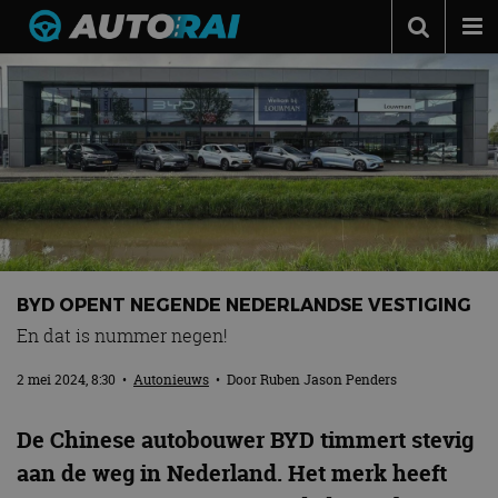
Autonieuws
Podcast
Autotests
Automerken
Adverteren
Contact
BYD OPENT NEGENDE NEDERLANDSE VESTIGING
MotorRAI.nl
En dat is nummer negen!
2 mei 2024, 8:30
•
Autonieuws
• Door
Ruben Jason Penders
De Chinese autobouwer BYD timmert stevig
aan de weg in Nederland. Het merk heeft