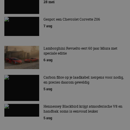
28 mei
Gespot: een Chevrolet Corvette Z06
7 aug
Lamborghini Revuelto eert 60 jaar Miura met
speciale editie
6 aug
Carbon fibre op je laadkabel: nergens voor nodig,
en precies daarom geweldig
5 aug
Hennessey Blackbird krijgt atmosferische V8 en
handbak: soms is eenvoud leuker
5 aug