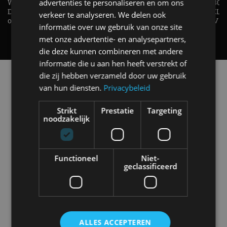
advertenties te personaliseren en om ons
Welke elektrische auto past bij jou?
1.500 KG Trekgewicht & 380
De EV Experience geeft antwoord
elektrische pk's, maar WELK
verkeer te analyseren. We delen ook
op je vraag! - AutoRAI TV
AUTO is het? - AutoRAI TV
informatie over uw gebruik van onze site
met onze advertentie- en analysepartners,
die deze kunnen combineren met andere
informatie die u aan hen heeft verstrekt of
Alle automerken
die zij hebben verzameld door uw gebruik
Selecteer een merk voor meer informatie, modellen
van hun diensten.
Privacybeleid
en alle nieuwsberichten
Strikt
Prestatie
Targeting
noodzakelijk
Abarth
Aiways
Alfa Romeo
Alpine
Functioneel
Niet-
geclassificeerd
Aston Martin
Audi
Bentley
BMW
ALLES ACCEPTEREN