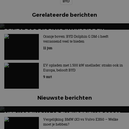
BYD
Gerelateerde berichten
DENZA BAO 5 IS PLUG-IN HYBRIDE EN
LOODZWARE TERREINBEUL MET 544 PK
Oranje boven: BYD Dolphin G DM-i heeft
verrassend veel te bieden
Leeggewicht: 3.035 kg - OEPS!
11 jun
EV opladen met 1.500 kW snellader: straks ook in
Europa, belooft BYD
9 mrt
Nieuwste berichten
MET KORTING NAAR EV EXPERIENCE 2026?
AUTORAI REGELT HET!
Vergelijking: BMW iX3 vs Volvo EX60 – Welke
moet je hebben?
EV Experience 2026 van 24 tot 26 september