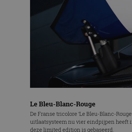
CookieScriptConse
Naam
Naam
omx_consent
Aanbiede
Naam
Domein
g_id_202604151153
_ga
_fbp
Meta Pla
Inc.
.autorai.n
_gcl_au
Google L
.autorai.n
_ga_SC6JKZPPKY
IDE
Google L
.doublecl
Le Bleu-Blanc-Rouge
De Franse tricolore ‘Le Bleu-Blanc-Rouge’
uitlaatsysteem nu vier eindpijpen heeft 
deze limited edition is gebaseerd.