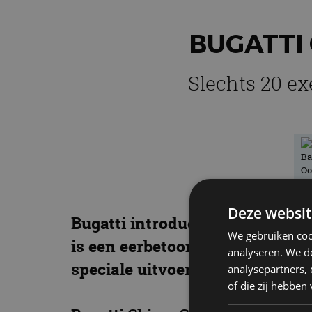
BUGATTI 
Slechts 20 ex
Deze websit
Bugatti introduceert in een opl
We gebruiken coo
is een eerbetoon aan 110 jaar Bu
analyseren. We de
speciale uitvoering, maar ook d
analysepartners,
of die zij hebbe