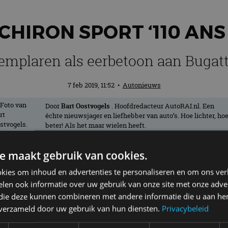
CHIRON SPORT ‘110 ANS
emplaren als eerbetoon aan Bugatt
7 feb 2019, 11:52
•
Autonieuws
Door
Bart Oostvogels
. Hoofdredacteur AutoRAI.nl. Een
échte nieuwsjager en liefhebber van auto’s. Hoe lichter, ho
beter! Als het maar wielen heeft.
e maakt gebruik van cookies.
age van slechts twintig exemplaren de Chi
kies om inhoud en advertenties te personaliseren en om ons ver
gatti én aan Frankrijk. Bijzonder is niet 
len ook informatie over uw gebruik van onze site met onze adver
e onderzijde van de achterspoiler.
 die deze kunnen combineren met andere informatie die u aan hen
n verzameld door uw gebruik van hun diensten.
Privacybeleid