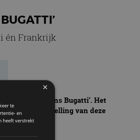
 BUGATTI’
i én Frankrijk
e
×
ron Sport ‘110 ans Bugatti’. Het
keer te
alleen de kleurstelling van deze
tentie- en
 heeft verstrekt