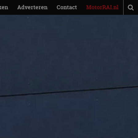
ken
Adverteren
Contact
MotorRAI.nl