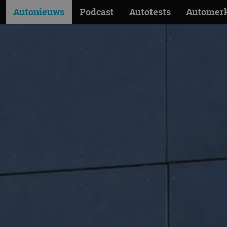
Autonieuws
Podcast
Autotests
Automer