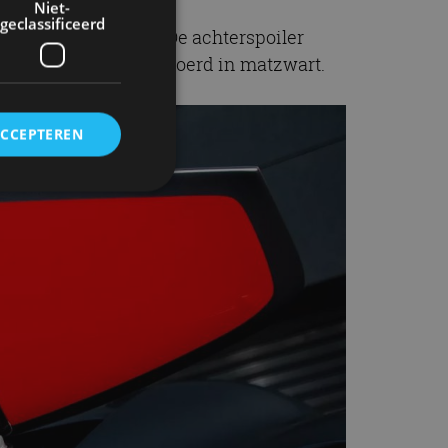
Niet-
geclassificeerd
ijzonders te maken. De achterspoiler
hterspoiler is uitgevoerd in matzwart.
ACCEPTEREN
rd
elding en
ervice om
es van de bezoeker
unen van de
den van