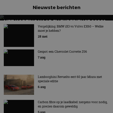
Nieuwste berichten
MET KORTING NAAR EV EXPERIENCE 2026?
AUTORAI REGELT HET!
Vergelijking: BMW iX3 vs Volvo EX60 – Welke
moet je hebben?
EV Experience 2026 van 24 tot 26 september
28 mei
Gespot: een Chevrolet Corvette Z06
7 aug
Lamborghini Revuelto eert 60 jaar Miura met
speciale editie
6 aug
Carbon fibre op je laadkabel: nergens voor nodig,
en precies daarom geweldig
5 aug