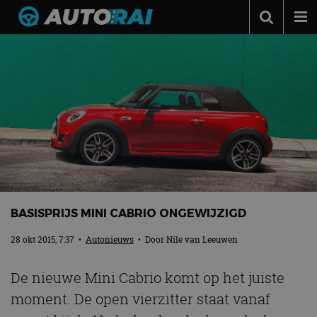
Autonieuws
Podcast
Autotests
Automerken
Adverteren
Contact
MotorRAI.nl
BASISPRIJS MINI CABRIO ONGEWIJZIGD
28 okt 2015, 7:37
•
Autonieuws
• Door
Nile van Leeuwen
De nieuwe Mini Cabrio komt op het juiste
moment. De open vierzitter staat vanaf