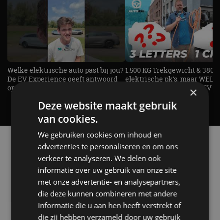
Welke elektrische auto past bij jou?
1.500 KG Trekgewicht & 380
De EV Experience geeft antwoord
elektrische pk's, maar WELK
op je vraag! - AutoRAI TV
AUTO is het? - AutoRAI TV
×
Deze website maakt gebruik
van cookies.
We gebruiken cookies om inhoud en
Alle automerken
advertenties te personaliseren en om ons
Selecteer een merk voor meer informatie, modellen
verkeer te analyseren. We delen ook
en alle nieuwsberichten
informatie over uw gebruik van onze site
met onze advertentie- en analysepartners,
die deze kunnen combineren met andere
informatie die u aan hen heeft verstrekt of
die zij hebben verzameld door uw gebruik
Abarth
Aiways
Alfa Romeo
Alpine