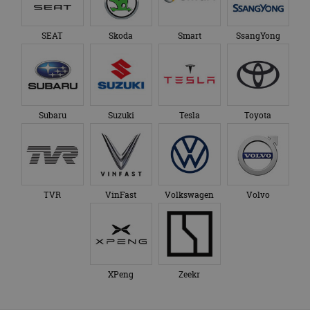
SEAT
Skoda
Smart
SsangYong
Subaru
Suzuki
Tesla
Toyota
TVR
VinFast
Volkswagen
Volvo
XPeng
Zeekr