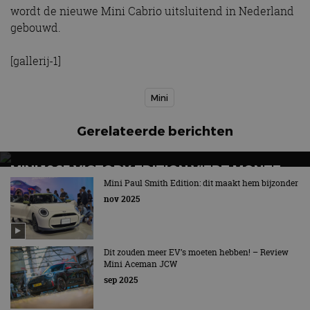
wordt de nieuwe Mini Cabrio uitsluitend in Nederland
gebouwd.
[gallerij-1]
Mini
Gerelateerde berichten
MINI 1965 VICTORY EDITION VIERT MONTE
CARLO-FEESTJE
Mini Paul Smith Edition: dit maakt hem bijzonder
nov 2025
Misschien wel een jaartje te laat...
Dit zouden meer EV’s moeten hebben! – Review
Mini Aceman JCW
sep 2025