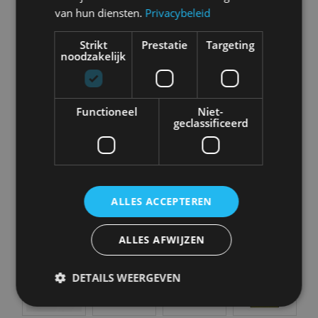
van hun diensten.
Privacybeleid
Strikt
Prestatie
Targeting
noodzakelijk
Aston Martin
Audi
Bentley
BMW
Functioneel
Niet-
geclassificeerd
Bugatti
BYD
Cadillac
Caterham
ALLES ACCEPTEREN
ALLES AFWIJZEN
Chevrolet
Citroën
Cupra
Dacia
DETAILS WEERGEVEN