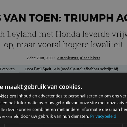
S VAN TOEN: TRIUMPH A
sh Leyland met Honda leverde vrijw
op, maar vooral hogere kwaliteit
2 dec 2018, 9:00
•
Autonieuws
,
Klassiekers
Door
Paul Spek
. Als (model)autoliefhebber schrijft hij
wekelijks de rubrieken AutoRAI in Miniatuur en Auto’s
van Toen. Rijdt een smart citycoupé en een Ford Streetka.
e maakt gebruik van cookies.
kies om inhoud en advertenties te personaliseren en om ons ver
 die het immer noodlijdende British Leyl
len ook informatie over uw gebruik van onze site met onze adver
itse Japanner was superieur aan de ande
 die deze kunnen combineren met andere informatie die u aan hen
n verzameld door uw gebruik van hun diensten.
Privacybeleid
acclaim’ betekent roem, toejuiching – ech