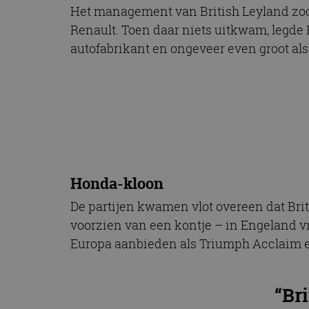
CookieScriptConse
Het management van British Leyland zoc
Renault. Toen daar niets uitkwam, legde
autofabrikant en ongeveer even groot als
Naam
Naam
omx_consent
Aanbiede
Naam
Domein
g_id_202604151153
_ga
_fbp
Meta Pla
Inc.
.autorai.n
_gcl_au
Google L
.autorai.n
Honda-kloon
_ga_SC6JKZPPKY
IDE
Google L
De partijen kwamen vlot overeen dat Bri
.doublecl
voorzien van een kontje – in Engeland vr
Europa aanbieden als Triumph Acclaim en
“Br