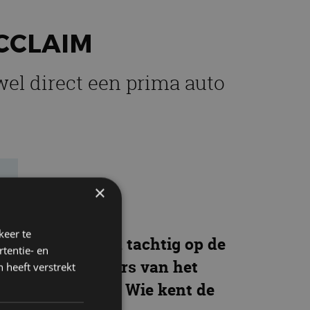
CCLAIM
el direct een prima auto
×
keer te
and begin jaren tachtig op de
tentie- en
re middenklassers van het
 heeft verstrekt
ter geen eer aan. Wie kent de