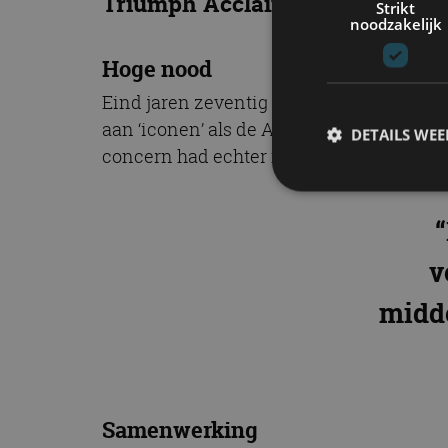
Triumph Acclaim nog?
Strikt
noodzakelijk
Hoge nood
Eind jaren zeventig had British Leylan
aan ‘iconen’ als de Austin Allegro, de A
DETAILS WE
concern had echter noch de middelen, n
S
v
Strikt noodzakelijke
accountbeheer. De we
midde
Naam
cf_clearance
Samenwerking