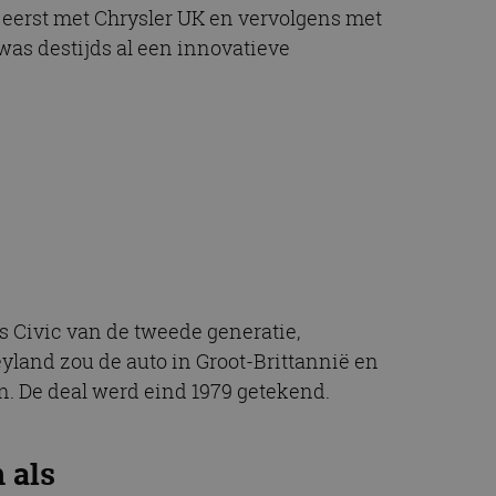
t.com-service om de
eerst met Chrysler UK en vervolgens met
De cookie-banner
was destijds al een innovatieve
 te werken.
chrijving
ytics - wat een
alyseservice van
e leveren, zoals
s te onderscheiden
s klant-ID. Het is
ebruikt om
voor de
matie uit over hoe
rtenties die de
 bezocht.
sessiestatus te
matie uit over hoe
s Civic van de tweede generatie,
rtenties die de
 bezocht.
yland zou de auto in Groot-Brittannië en
. De deal werd eind 1979 getekend.
 als