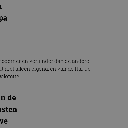
n
pa
oderner en verfijnder dan de andere
iet alleen eigenaren van de Ital, de
Dolomite.
an de
asten
uwe