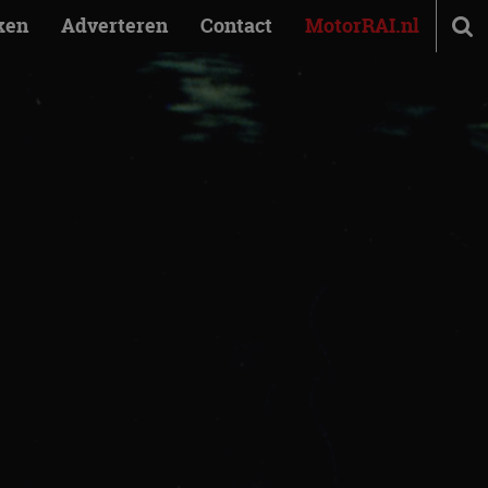
ken
Adverteren
Contact
MotorRAI.nl