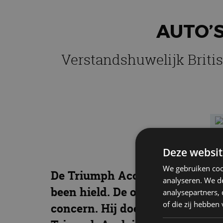
AUTO’
Verstandshuwelijk Briti
Deze websit
We gebruiken coo
De Triumph Acclaim was de auto
analyseren. We de
been hield. De onopvallende Br
analysepartners,
of die zij hebbe
concern. Hij doet zijn naam – ‘