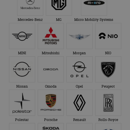
en over eventuele
advertenties die de
_ga_SC6JKZPPKY
.autorai.nl
1 jaar 1
Deze cookie wordt
eindgebruiker heeft
maand
gebruikt door
gezien voordat hij de
Google Analytics
genoemde website
Mercedes-Benz
MG
Micro Mobility Systems
om de sessiestatus
bezocht.
te behouden.
MINI
Mitsubishi
Morgan
NIO
Nissan
Omoda
Opel
Peugeot
Polestar
Porsche
Renault
Rolls-Royce