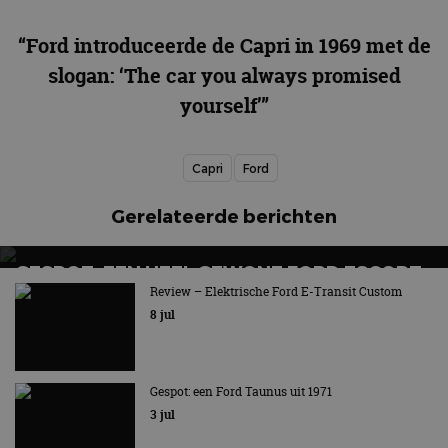
“Ford introduceerde de Capri in 1969 met de
slogan: ‘The car you always promised
yourself’”
Capri
Ford
Gerelateerde berichten
GESPOT: EEN HEEL GEWONE FORD ESCORT
ESTATE UIT 1977
Review – Elektrische Ford E-Transit Custom
8 jul
Nu eens geen rallyauto
Gespot: een Ford Taunus uit 1971
3 jul