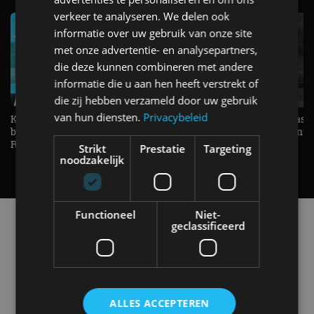
verkeer te analyseren. We delen ook
informatie over uw gebruik van onze site
met onze advertentie- en analysepartners,
die deze kunnen combineren met andere
informatie die u aan hen heeft verstrekt of
die zij hebben verzameld door uw gebruik
van hun diensten.
Privacybeleid
KIA Stonic Mild-Hybrid (2026),
Welke elektrische auto past b
benzine, handbak, het bestaat nog! -
De EV Experience geeft ant
REVIEW - AutoRAI TV
op je vraag! - AutoRAI TV
Strikt
Prestatie
Targeting
noodzakelijk
Functioneel
Niet-
Alle automerken
geclassificeerd
Selecteer een merk voor meer informatie, modellen
en alle nieuwsberichten
ALLES ACCEPTEREN