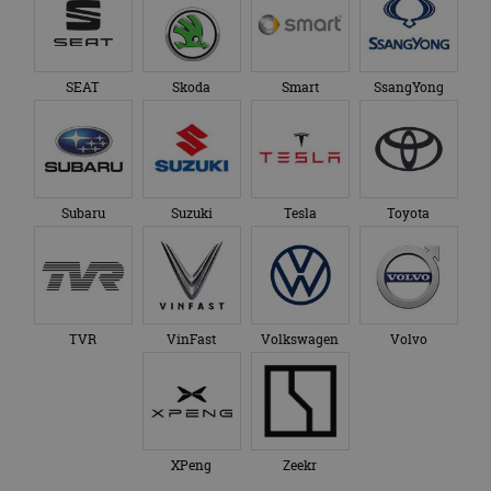
SEAT
Skoda
Smart
SsangYong
Subaru
Suzuki
Tesla
Toyota
TVR
VinFast
Volkswagen
Volvo
XPeng
Zeekr