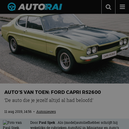
Autonieuws
Podcast
Autotests
Automerken
Adverteren
Contact
MotorRAI.nl
AUTO’S VAN TOEN: FORD CAPRI RS2600
‘De auto die je jezelf altijd al had beloofd’
11 aug 2019, 14:56
•
Autonieuws
Door
Paul Spek
. Als (model)autoliefhebber schrijft hij
wekelijks de rubrieken AutoRAI in Miniatuur en Auto’s