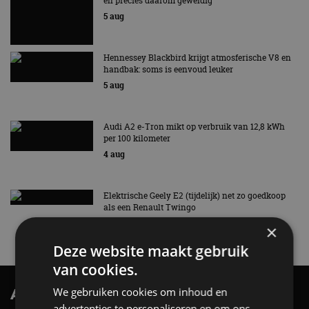
en precies daarom geweldig
5 aug
Hennessey Blackbird krijgt atmosferische V8 en
handbak: soms is eenvoud leuker
5 aug
Audi A2 e-Tron mikt op verbruik van 12,8 kWh
per 100 kilometer
4 aug
Elektrische Geely E2 (tijdelijk) net zo goedkoop
als een Renault Twingo
4 aug
×
Deze website maakt gebruik
van cookies.
We gebruiken cookies om inhoud en
AutoRAI.nl TV
SUBSCRIBE
advertenties te personaliseren en om ons