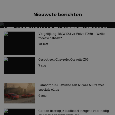
Nieuwste berichten
MET KORTING NAAR EV EXPERIENCE 2026?
AUTORAI REGELT HET!
Vergelijking: BMW iX3 vs Volvo EX60 – Welke
moet je hebben?
EV Experience 2026 van 24 tot 26 september
28 mei
Gespot: een Chevrolet Corvette Z06
7 aug
Lamborghini Revuelto eert 60 jaar Miura met
speciale editie
6 aug
Carbon fibre op je laadkabel: nergens voor nodig,