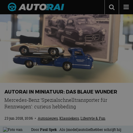
Autonieuws
Podcast
Autotests
Automerken
Adverteren
Contact
MotorRAI.nl
AUTORAI IN MINIATUUR: DAS BLAUE WUNDER
Mercedes-Benz ‘Spezialschnelltransporter für
Rennwagen’: curieus hebbeding
23 jun 2018, 10:06
•
Autonieuws
,
Klassiekers
,
Lifestyle & Fun
Door
Paul Spek
. Als (model)autoliefhebber schrijft hij