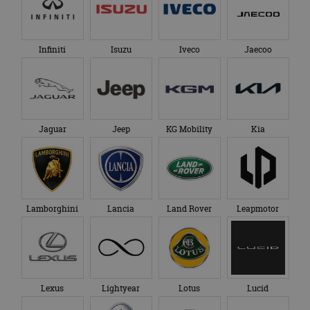
Infiniti
Isuzu
Iveco
Jaecoo
Jaguar
Jeep
KG Mobility
Kia
Lamborghini
Lancia
Land Rover
Leapmotor
Lexus
Lightyear
Lotus
Lucid