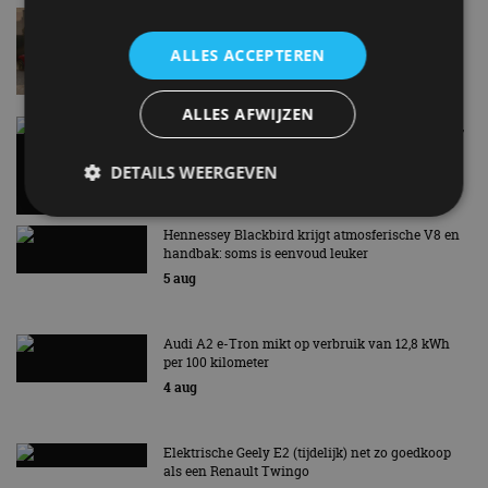
Lamborghini Revuelto eert 60 jaar Miura met
speciale editie
ALLES ACCEPTEREN
6 aug
ALLES AFWIJZEN
Carbon fibre op je laadkabel: nergens voor nodig,
en precies daarom geweldig
5 aug
DETAILS WEERGEVEN
Hennessey Blackbird krijgt atmosferische V8 en
handbak: soms is eenvoud leuker
Strikt noodzakelijk
Prestatie
Targeting
5 aug
Functioneel
Niet-geclassificeerd
Strikt noodzakelijke cookies maken de
Audi A2 e-Tron mikt op verbruik van 12,8 kWh
kernfunctionaliteiten van de website mogelijk, zoals
per 100 kilometer
gebruikersaanmelding en accountbeheer. De
website kan niet goed worden gebruikt zonder de
4 aug
strikt noodzakelijke cookies.
Aanbieder
/
Naam
Vervaldatum
Omschrijv
Domein
Elektrische Geely E2 (tijdelijk) net zo goedkoop
als een Renault Twingo
cf_clearance
1 jaar
Deze cooki
Cloudflare,