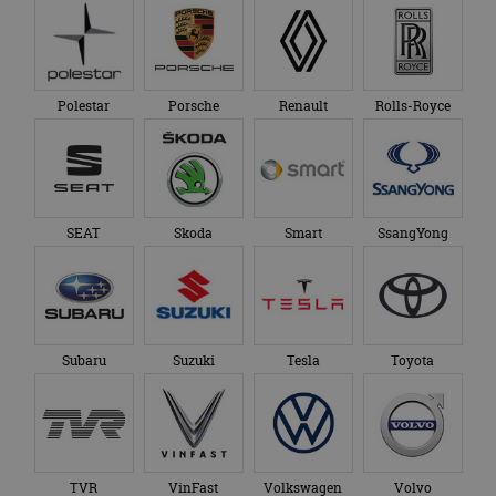
Polestar
Porsche
Renault
Rolls-Royce
SEAT
Skoda
Smart
SsangYong
Subaru
Suzuki
Tesla
Toyota
TVR
VinFast
Volkswagen
Volvo