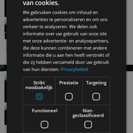
van cookies.
30 jul
We gebruiken cookies om inhoud en
advertenties te personaliseren en om ons
De nieuwe Mercedes-Benz GLA (2026): een GLA
verkeer te analyseren. We delen ook
met superkrachten?
informatie over uw gebruik van onze site
30 jul
met onze advertentie- en analysepartners,
die deze kunnen combineren met andere
informatie die u aan hen heeft verstrekt of
Nieuwste berichten
die zij hebben verzameld door uw gebruik
van hun diensten.
Privacybeleid
MET KORTING NAAR EV EXPERIENCE 2026?
AUTORAI REGELT HET!
Vergelijking: BMW iX3 vs Volvo EX60 – Welke
Strikt
Prestatie
Targeting
moet je hebben?
noodzakelijk
EV Experience 2026 van 24 tot 26 september
28 mei
Gespot: een Chevrolet Corvette Z06
Functioneel
Niet-
geclassificeerd
15:38