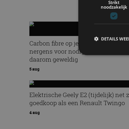
Strikt
noodzakelijk
DETAILS WE
Carbon fibre op je laadkabel:
nergens voor nodig, en precies
daarom geweldig
S
5 aug
Strikt noodzakelijke
accountbeheer. De we
Elektrische Geely E2 (tijdelijk) net 
Naam
goedkoop als een Renault Twingo
cf_clearance
4 aug