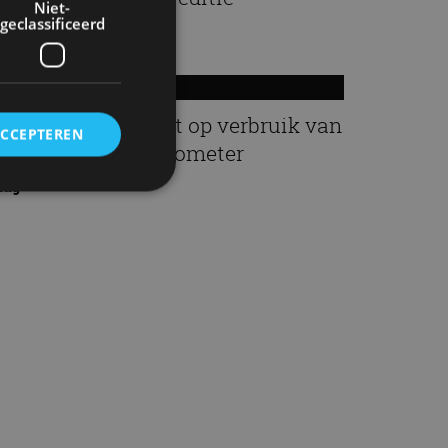
Niet-
geclassificeerd
33
udi A2 e-Tron mikt op verbruik van
ACCEPTEREN
2,8 kWh per 100 kilometer
aug
rd
elding en
ervice om
es van de bezoeker
unen van de
den van