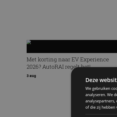
Met korting naar EV Experience
2026? AutoRAI regelt het!
3 aug
Deze websit
We gebruiken coo
analyseren. We de
analysepartners,
of die zij hebbe