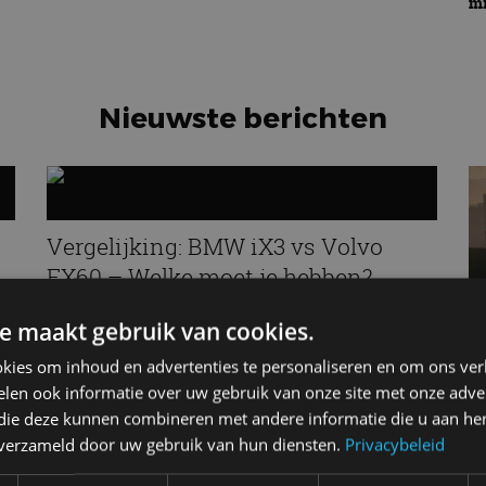
mr
Nieuwste berichten
Vergelijking: BMW iX3 vs Volvo
EX60 – Welke moet je hebben?
28 mei
e maakt gebruik van cookies.
kies om inhoud en advertenties te personaliseren en om ons ver
len ook informatie over uw gebruik van onze site met onze adver
 die deze kunnen combineren met andere informatie die u aan hen
n verzameld door uw gebruik van hun diensten.
Privacybeleid
L
M