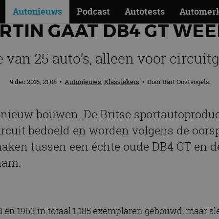
Autonieuws
Podcast
Autotests
Automer
RTIN GAAT DB4 GT WE
 van 25 auto’s, alleen voor circuit
9 dec 2016, 21:08
•
Autonieuws
,
Klassiekers
• Door
Bart Oostvogels
nieuw bouwen. De Britse sportautoproduc
 circuit bedoeld en worden volgens de oorsp
aken tussen een échte oude DB4 GT en de
aam.
 en 1963 in totaal 1.185 exemplaren gebouwd, maar s