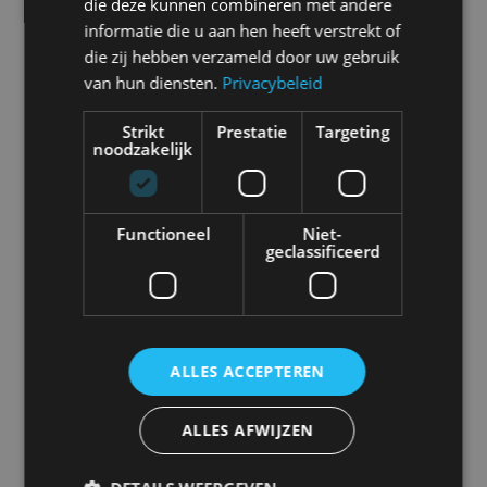
die deze kunnen combineren met andere
informatie die u aan hen heeft verstrekt of
die zij hebben verzameld door uw gebruik
van hun diensten.
Privacybeleid
Abarth
Aiways
Alfa Romeo
Alpine
Strikt
Prestatie
Targeting
noodzakelijk
Functioneel
Niet-
Aston Martin
Audi
Bentley
BMW
geclassificeerd
ALLES ACCEPTEREN
Bugatti
BYD
Cadillac
Caterham
ALLES AFWIJZEN