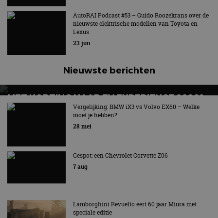
AutoRAI Podcast #53 – Guido Roozekrans over de
nieuwste elektrische modellen van Toyota en
Lexus
23 jun
Nieuwste berichten
MET KORTING NAAR EV EXPERIENCE 2026?
AUTORAI REGELT HET!
Vergelijking: BMW iX3 vs Volvo EX60 – Welke
moet je hebben?
EV Experience 2026 van 24 tot 26 september
28 mei
Gespot: een Chevrolet Corvette Z06
7 aug
Lamborghini Revuelto eert 60 jaar Miura met
speciale editie