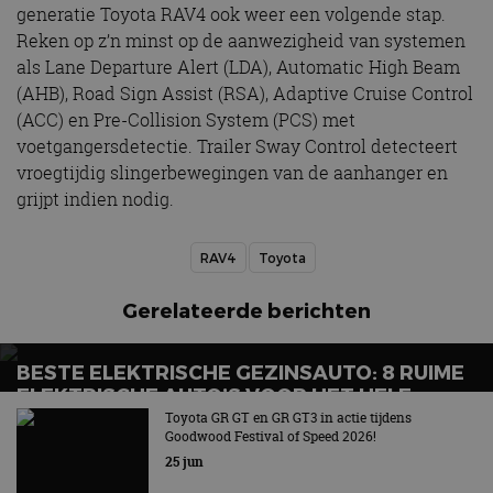
generatie Toyota RAV4 ook weer een volgende stap.
Reken op z’n minst op de aanwezigheid van systemen
als Lane Departure Alert (LDA), Automatic High Beam
(AHB), Road Sign Assist (RSA), Adaptive Cruise Control
(ACC) en Pre-Collision System (PCS) met
voetgangersdetectie. Trailer Sway Control detecteert
vroegtijdig slingerbewegingen van de aanhanger en
grijpt indien nodig.
RAV4
Toyota
Gerelateerde berichten
BESTE ELEKTRISCHE GEZINSAUTO: 8 RUIME
ELEKTRISCHE AUTO’S VOOR HET HELE
GEZIN
Toyota GR GT en GR GT3 in actie tijdens
Goodwood Festival of Speed 2026!
Wat is de beste elektrische gezinsauto voor grote
25 jun
gezinnen?