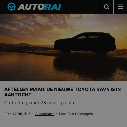
Autonieuws
Podcast
Autotests
Automerken
Adverteren
Contact
MotorRAI.nl
AFTELLEN MAAR: DE NIEUWE TOYOTA RAV4 IS IN
AANTOCHT
Onthulling vindt 28 maart plaats
13 mrt 2018, 15:16
•
Autonieuws
• Door
Bart Oostvogels