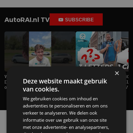
AutoRAI.nl TV
SUBSCRIBE
×
Welke elektrische auto past bij jou?
1.500 KG Trekgewicht & 380
Deze website maakt gebruik
De EV Experience geeft antwoord
elektrische pk's, maar WELK
op je vraag! - AutoRAI TV
AUTO is het? - AutoRAI TV
van cookies.
We gebruiken cookies om inhoud en
advertenties te personaliseren en om ons
verkeer te analyseren. We delen ook
Alle automerken
informatie over uw gebruik van onze site
Selecteer een merk voor meer informatie, modellen
met onze advertentie- en analysepartners,
en alle nieuwsberichten