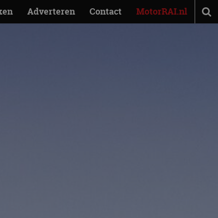
ken
Adverteren
Contact
MotorRAI.nl