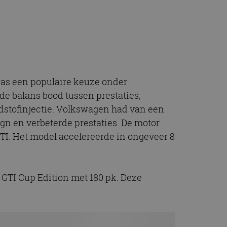
t.com-service om de
De cookie-banner
 te werken.
chrijving
was een populaire keuze onder
ytics - wat een
alyseservice van
e leveren, zoals
de balans bood tussen prestaties,
s te onderscheiden
s klant-ID. Het is
ndstofinjectie. Volkswagen had van een
ebruikt om
voor de
matie uit over hoe
gn en verbeterde prestaties. De motor
rtenties die de
 bezocht.
TI. Het model accelereerde in ongeveer 8
sessiestatus te
matie uit over hoe
rtenties die de
 bezocht.
 GTI Cup Edition met 180 pk. Deze