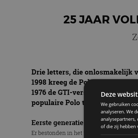
25 JAAR VO
Z
Drie letters, die onlosmakelijk
1998 kreeg de Polo die drie ico
1976 de GTI-versie van de Golf 
Deze websit
populaire Polo ten deel viel.
We gebruiken coo
analyseren. We de
analysepartners,
Eerste generatie Polo GTI (1998-2
of die zij hebbe
Er bestonden in het verleden al sportiev