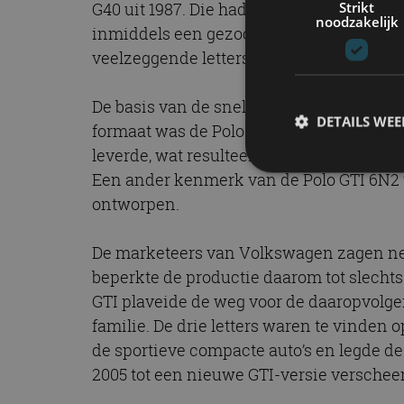
Strikt
G40 uit 1987. Die had met zijn gierende 
noodzakelijk
inmiddels een gezochte witte raaf in Polo
veelzeggende letters GTI – toen al synon
De basis van de snelle ‘hot hatch’ was d
DETAILS WE
formaat was de Polo GTI behoorlijk krach
leverde, wat resulteerde in een ‘opwinde
Een ander kenmerk van de Polo GTI 6N2 w
ontworpen.
S
Strikt noodzakelijke
De marketeers van Volkswagen zagen net 
accountbeheer. De we
beperkte de productie daarom tot slechts
Naam
GTI plaveide de weg voor de daaropvolgen
familie. De drie letters waren te vinden 
cf_clearance
de sportieve compacte auto’s en legde de
2005 tot een nieuwe GTI-versie verschee