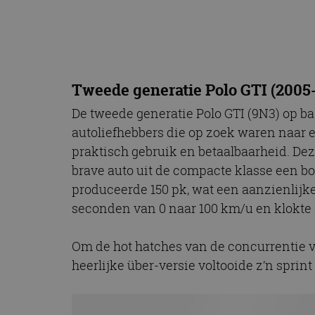
CookieScriptConse
Naam
Tweede generatie Polo GTI (2005
Naam
omx_consent
Aanbiede
Naam
Domein
De tweede generatie Polo GTI (9N3) op b
g_id_202604151153
_ga
_fbp
Meta Pla
autoliefhebbers die op zoek waren naar e
Inc.
.autorai.n
praktisch gebruik en betaalbaarheid. Dez
_gcl_au
Google L
brave auto uit de compacte klasse een b
.autorai.n
produceerde 150 pk, wat een aanzienlijk
_ga_SC6JKZPPKY
seconden van 0 naar 100 km/u en klokte
IDE
Google L
.doublecl
Om de hot hatches van de concurrentie v
heerlijke über-versie voltooide z’n sprin