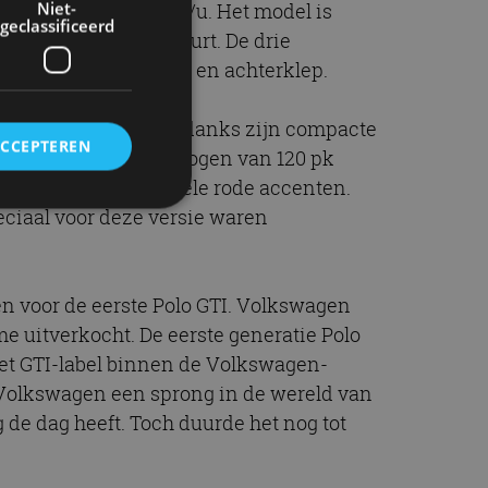
Niet-
 top van bijna 200 km/u. Het model is
geclassificeerd
 op de IAA in Frankfurt. De drie
ominent op de grille en achterklep.
an Herbert Schäfer. Ondanks zijn compacte
ACCEPTEREN
en indrukwekkend vermogen van 120 pk
binnen en vanbuiten vele rode accenten.
ciaal voor deze versie waren
rd
elding en
n voor de eerste Polo GTI. Volkswagen
e uitverkocht. De eerste generatie Polo
het GTI-label binnen de Volkswagen-
or Volkswagen een sprong in de wereld van
ervice om
 de dag heeft. Toch duurde het nog tot
es van de bezoeker
unen van de
den van