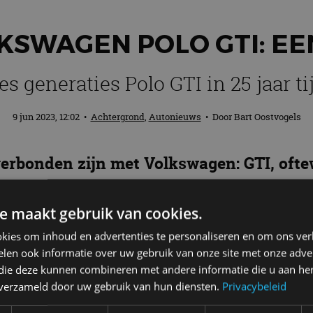
LKSWAGEN POLO GTI: EE
es generaties Polo GTI in 25 jaar ti
9 jun 2023, 12:02
•
Achtergrond
,
Autonieuws
• Door
Bart Oostvogels
 verbonden zijn met Volkswagen: GTI, ofte
nische letters voor het eerst toebedeeld.
I introduceerde, duurde het nog 22 jaar v
e maakt gebruik van cookies.
kies om inhoud en advertenties te personaliseren en om ons ver
len ook informatie over uw gebruik van onze site met onze adver
 die deze kunnen combineren met andere informatie die u aan hen
001)
n verzameld door uw gebruik van hun diensten.
Privacybeleid
e versies van de Polo. Denk aan de Polo GT met 60 pk 