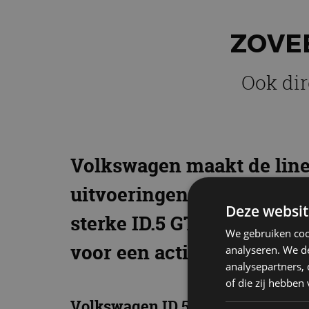
ZOVEE
Ook dir
Volkswagen maakt de line
uitvoeringen op de markt, 
Deze websit
sterke ID.5 GTX. De SUV i
We gebruiken coo
voor een actieradius tot 5
analyseren. We de
analysepartners,
of die zij hebbe
Volkswagen ID.5