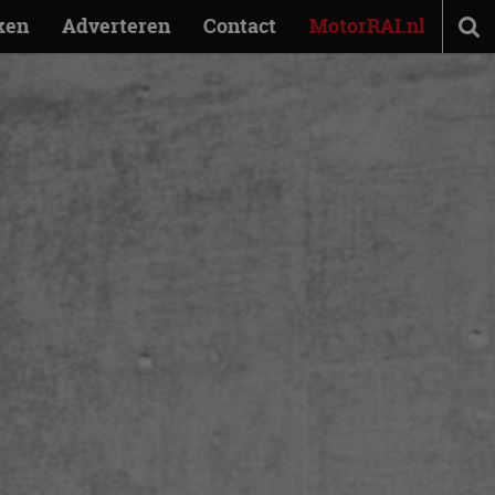
ken
Adverteren
Contact
MotorRAI.nl