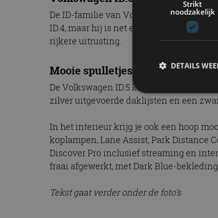
Strikt
noodzakelijk
De ID-familie van Volkswagen breidt stee
ID.4, maar hij is net even anders. Je kun
rijkere uitrusting.
DETAILS WE
Mooie spulletjes
De Volkswagen ID.5 krijgt standaard een 
zilver uitgevoerde daklijsten en een zwar
S
In het interieur krijg je ook een hoop moo
Strikt noodzakelijke
koplampen, Lane Assist, Park Distance C
accountbeheer. De we
Discover Pro inclusief streaming en inte
Naam
fraai afgewerkt, met Dark Blue-bekleding
cf_clearance
Tekst gaat verder onder de foto’s