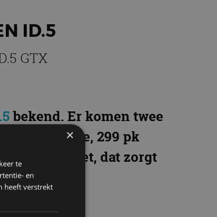
N ID.5
ID.5 GTX
.5
bekend. Er komen twee
×
extra sportieve, 299 pk
Wh accupakket, dat zorgt
keer te
tentie- en
 heeft verstrekt