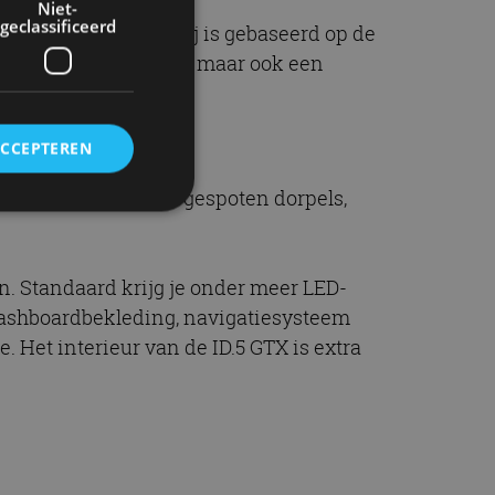
Niet-
geclassificeerd
raad het al: de ID.5. Hij is gebaseerd op de
 een aflopende daklijn, maar ook een
ACCEPTEREN
terbumper, in kleur gespoten dorpels,
rd
len. Standaard krijg je onder meer LED-
elding en
dashboardbekleding, navigatiesysteem
 Het interieur van de ID.5 GTX is extra
ervice om
es van de bezoeker
unen van de
den van