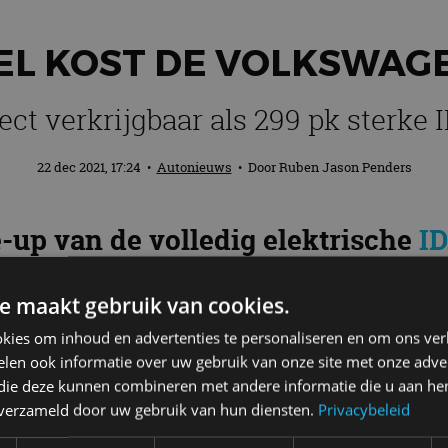
L KOST DE VOLKSWAGE
ect verkrijgbaar als 299 pk sterke 
22 dec 2021, 17:24
•
Autonieuws
• Door
Ruben Jason Penders
-up van de volledig elektrische
ID
de ID.5 Pro (174 en 204 pk) en de 
e maakt gebruik van cookies.
s standaard voorzien van een 77 k
kies om inhoud en advertenties te personaliseren en om ons ver
16 km.
len ook informatie over uw gebruik van onze site met onze adver
 die deze kunnen combineren met andere informatie die u aan hen
n verzameld door uw gebruik van hun diensten.
Privacybeleid