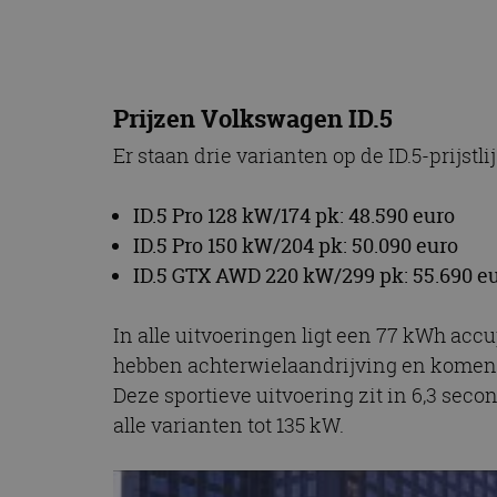
CookieScriptConse
Naam
Prijzen Volkswagen ID.5
Naam
omx_consent
Aanbiede
Er staan drie varianten op de ID.5-prijstl
Naam
Domein
g_id_202604151153
_ga
_fbp
Meta Pla
ID.5 Pro 128 kW/174 pk: 48.590 euro
Inc.
.autorai.n
ID.5 Pro 150 kW/204 pk: 50.090 euro
_gcl_au
Google L
ID.5 GTX AWD 220 kW/299 pk: 55.690 e
.autorai.n
_ga_SC6JKZPPKY
IDE
Google L
In alle uitvoeringen ligt een 77 kWh ac
.doublecl
hebben achterwielaandrijving en komen e
Deze sportieve uitvoering zit in 6,3 se
alle varianten tot 135 kW.