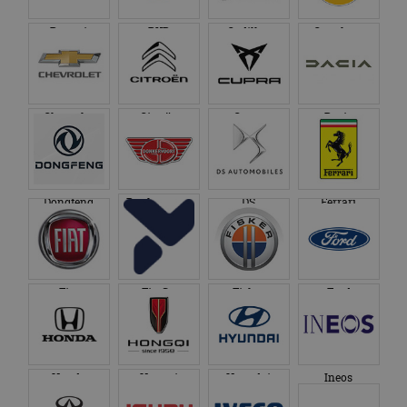
bezocht.
te behouden.
Bugatti
BYD
Cadillac
Caterham
Chevrolet
Citroën
Cupra
Dacia
Dongfeng
Donkervoort
DS
Ferrari
Fiat
Firefly
Fisker
Ford
Honda
Hongqi
Hyundai
Ineos