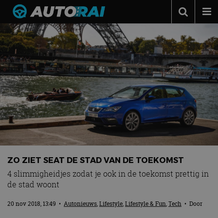
Autonieuws
Podcast
Autotests
Automerken
Adverteren
Contact
MotorRAI.nl
ZO ZIET SEAT DE STAD VAN DE TOEKOMST
4 slimmigheidjes zodat je ook in de toekomst prettig in
de stad woont
20 nov 2018, 13:49
•
Autonieuws
,
Lifestyle
,
Lifestyle & Fun
,
Tech
• Door