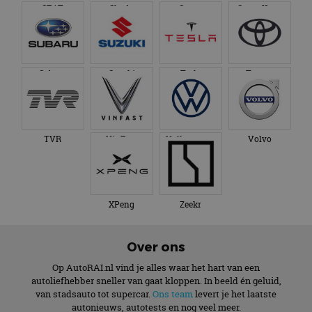
SEAT
Skoda
Smart
SsangYong
Subaru
Suzuki
Tesla
Toyota
TVR
VinFast
Volkswagen
Volvo
XPeng
Zeekr
Over ons
Op AutoRAI.nl vind je alles waar het hart van een
autoliefhebber sneller van gaat kloppen. In beeld én geluid,
van stadsauto tot supercar.
Ons team
levert je het laatste
autonieuws, autotests en nog veel meer.