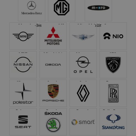
Mercedes-Benz
MG
Micro Mobility Systems
MINI
Mitsubishi
Morgan
NIO
Nissan
Omoda
Opel
Peugeot
Polestar
Porsche
Renault
Rolls-Royce