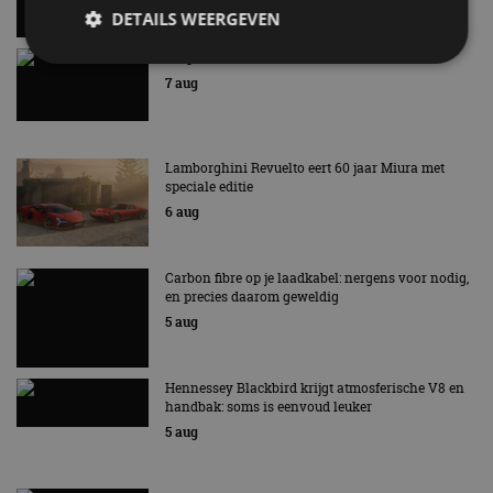
DETAILS WEERGEVEN
Gespot: een Chevrolet Corvette Z06
7 aug
Strikt noodzakelijk
Prestatie
Targeting
Functioneel
Niet-geclassificeerd
Lamborghini Revuelto eert 60 jaar Miura met
Strikt noodzakelijke cookies maken de
speciale editie
kernfunctionaliteiten van de website mogelijk, zoals
6 aug
gebruikersaanmelding en accountbeheer. De
website kan niet goed worden gebruikt zonder de
strikt noodzakelijke cookies.
Carbon fibre op je laadkabel: nergens voor nodig,
Aanbieder
/
Naam
Vervaldatum
Omschrijv
en precies daarom geweldig
Domein
5 aug
cf_clearance
1 jaar
Deze cooki
Cloudflare,
gebruikt d
Inc.
CloudFlare
.autorai.nl
vertrouwd
Hennessey Blackbird krijgt atmosferische V8 en
te identific
handbak: soms is eenvoud leuker
beveiligin
op basis va
5 aug
adres van 
te omzeilen
essentieel 
ondersteu