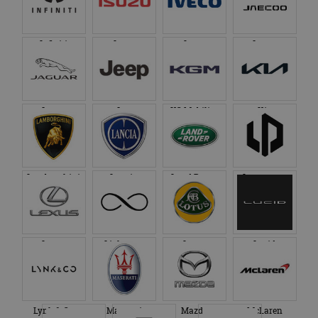
Infiniti
Isuzu
Iveco
Jaecoo
Jaguar
Jeep
KG Mobility
Kia
Lamborghini
Lancia
Land Rover
Leapmotor
Lexus
Lightyear
Lotus
Lucid
Lynk & Co
Maserati
Mazda
McLaren