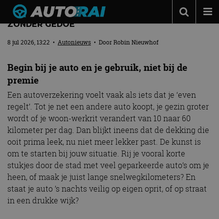
ZO KIES JE DE JUISTE AUTOVERZEKERING
ZONDER GEDOE
Autonieuws
8 jul 2026, 13:22
•
Autonieuws
• Door
Robin Nieuwhof
Podcast
Begin bij je auto en je gebruik, niet bij de
Autotests
premie
Automerken
Een autoverzekering voelt vaak als iets dat je ‘even
regelt’. Tot je net een andere auto koopt, je gezin groter
Adverteren
wordt of je woon-werkrit verandert van 10 naar 60
Contact
kilometer per dag. Dan blijkt ineens dat de dekking die
ooit prima leek, nu niet meer lekker past. De kunst is
MotorRAI.nl
om te starten bij jouw situatie. Rij je vooral korte
stukjes door de stad met veel geparkeerde auto’s om je
heen, of maak je juist lange snelwegkilometers? En
staat je auto ’s nachts veilig op eigen oprit, of op straat
in een drukke wijk?