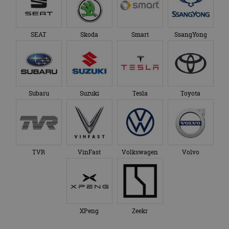
SEAT
Skoda
Smart
SsangYong
Subaru
Suzuki
Tesla
Toyota
TVR
VinFast
Volkswagen
Volvo
XPeng
Zeekr