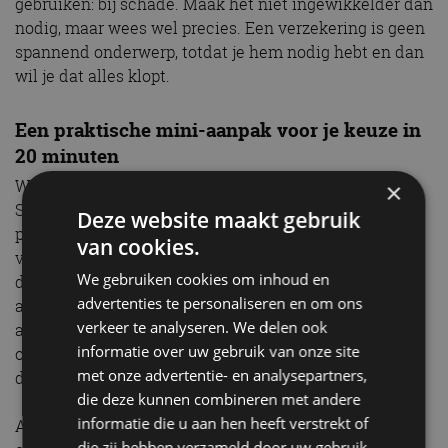
gebruiken: bij schade. Maak het niet ingewikkelder dan
nodig, maar wees wel precies. Een verzekering is geen
spannend onderwerp, totdat je hem nodig hebt en dan
wil je dat alles klopt.
Een praktische mini-aanpak voor je keuze in
20 minuten
Wil je het snel en goed doen, houd dan dit ritme aan.
×
Stap één: noteer je kenteken, geschatte kilometrage
Deze website maakt gebruik
per jaar en wie er meestal rijdt. Stap twee: kies
van cookies.
voorlopig WA, beperkt casco of allrisk op basis van
We gebruiken cookies om inhoud en
dagwaarde en risico. Stap drie: bepaal wat jij
advertenties te personaliseren en om ons
acceptabel vindt als eigen risico. Stap vier: check of je
verkeer te analyseren. We delen ook
aanvullende dekkingen echt gebruikt, zoals pechhulp
informatie over uw gebruik van onze site
of inzittenden. Stap vijf: vergelijk de uitkomsten op
met onze advertentie- en analysepartners,
dekking en voorwaarden, pas daarna op prijs.
die deze kunnen combineren met andere
informatie die u aan hen heeft verstrekt of
Als je dit één keer rustig doorloopt, voelt het
die zij hebben verzameld door uw gebruik