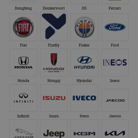
Dongfeng
Donkervoort
DS
Ferrari
Fiat
Firefly
Fisker
Ford
Honda
Hongqi
Hyundai
Ineos
Infiniti
Isuzu
Iveco
Jaecoo