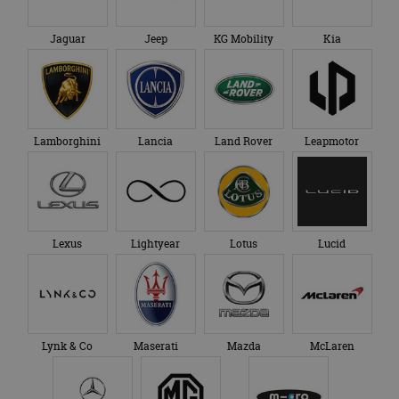
Jaguar
Jeep
KG Mobility
Kia
Lamborghini
Lancia
Land Rover
Leapmotor
Lexus
Lightyear
Lotus
Lucid
Lynk & Co
Maserati
Mazda
McLaren