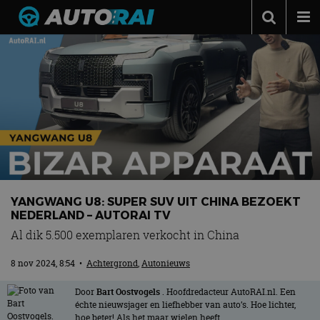
Autonieuws
Podcast
Autotests
Automerken
Adverteren
Contact
YANGWANG U8: SUPER SUV UIT CHINA BEZOEKT
MotorRAI.nl
NEDERLAND – AUTORAI TV
Al dik 5.500 exemplaren verkocht in China
8 nov 2024, 8:54
•
Achtergrond
,
Autonieuws
Door
Bart Oostvogels
. Hoofdredacteur AutoRAI.nl. Een
échte nieuwsjager en liefhebber van auto’s. Hoe lichter,
hoe beter! Als het maar wielen heeft.