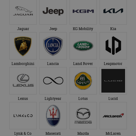
Jaguar
Jeep
KG Mobility
Kia
Lamborghini
Lancia
Land Rover
Leapmotor
Lexus
Lightyear
Lotus
Lucid
Lynk & Co
Maserati
Mazda
McLaren