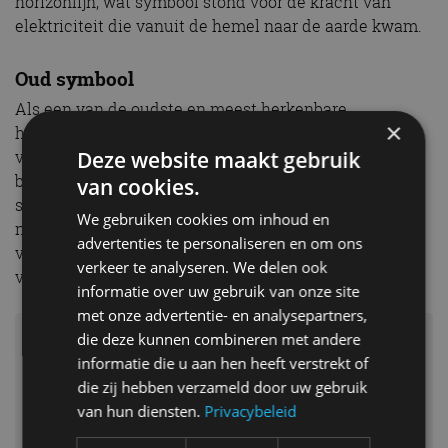
horizonlijn, wat symbool stond voor de kracht van
elektriciteit die vanuit de hemel naar de aarde kwam.
Oud symbool
Als een van de oudste en meest herkenbare
×
hiërogliefen ter wereld, symboliseert “电” de
Deze website maakt gebruik
voortdurende vooruitgang van de menselijke
beschaving. Door inspiratie te halen uit dit oude
van cookies.
symbool, streeft YangWang ernaar met
We gebruiken cookies om inhoud en
nieuwsgierigheid en moed het onbekende te
advertenties te personaliseren en om ons
verkennen en de toekomst van autotechnologie
verkeer te analyseren. We delen ook
vooruit te helpen.
informatie over uw gebruik van onze site
met onze advertentie- en analysepartners,
die deze kunnen combineren met andere
informatie die u aan hen heeft verstrekt of
die zij hebben verzameld door uw gebruik
van hun diensten.
Privacybeleid