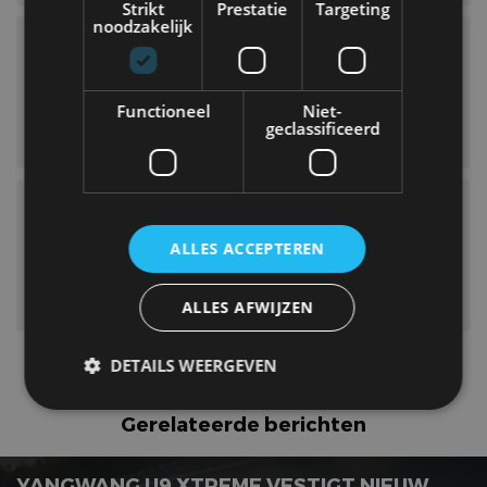
Strikt
Prestatie
Targeting
noodzakelijk
Functioneel
Niet-
geclassificeerd
ALLES ACCEPTEREN
ALLES AFWIJZEN
DETAILS WEERGEVEN
U8
YangWang
Gerelateerde berichten
Strikt noodzakelijk
Prestatie
Targeting
YANGWANG U9 XTREME VESTIGT NIEUW
Functioneel
Niet-geclassificeerd