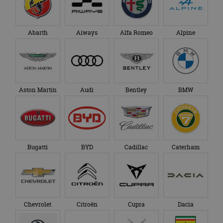
Abarth
Aiways
Alfa Romeo
Alpine
Aston Martin
Audi
Bentley
BMW
Bugatti
BYD
Cadillac
Caterham
Chevrolet
Citroën
Cupra
Dacia