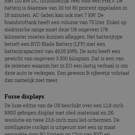
met 110 kW DC, uitzonderlijk veel voor een PHEV. De
batterij is daarmee van 30 tot 80 procent opgeladen in
18 minuten. AC-laden kan ook met 7 kW. De
brandstoftank heeft een volume van 75 liter. Enkel op
elektrische range moet deze U8 ongeveer 178
kilometer moeten kunnen afleggen. Het batterijtype
betreft een BYD Blade Battery (LFP) met een
batterijcapaciteit van 49,05 kWh. De auto heeft een
gewicht van ongeveer 3.500 kilogram. Dat is een van
de redenen waarom het in EU een lastig verhaal is om
deze auto te verkopen. Een gewoon B-rijbewijs volstaat
dan namelijk niet meer.
Forse displays
De luxe editie van de U8 beschikt over een 12,8-inch
R800 gebogen display met oled-materiaal en 2K-
resolutie en twee 23,6-inch mini led-schermen. De
intelligente cockpit is uitgerust met een op maat
gemaakte 4nm 5G System on Chip van BYD en