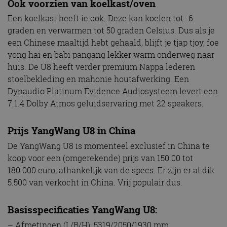
Ook voorzien van koelkast/oven
Een koelkast heeft ie ook. Deze kan koelen tot -6
graden en verwarmen tot 50 graden Celsius. Dus als je
een Chinese maaltijd hebt gehaald, blijft je tjap tjoy, foe
yong hai en babi pangang lekker warm onderweg naar
huis. De U8 heeft verder premium Nappa lederen
stoelbekleding en mahonie houtafwerking. Een
Dynaudio Platinum Evidence Audiosysteem levert een
7.1.4 Dolby Atmos geluidservaring met 22 speakers.
Prijs YangWang U8 in China
De YangWang U8 is momenteel exclusief in China te
koop voor een (omgerekende) prijs van 150.00 tot
180.000 euro, afhankelijk van de specs. Er zijn er al dik
5.500 van verkocht in China. Vrij populair dus.
Basisspecificaties YangWang U8:
– Afmetingen (L/B/H): 5319/2050/1930 mm