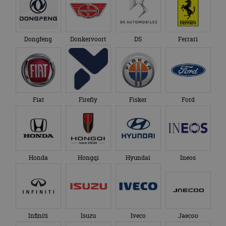
Dongfeng
Donkervoort
DS
Ferrari
Fiat
Firefly
Fisker
Ford
Honda
Hongqi
Hyundai
Ineos
Infiniti
Isuzu
Iveco
Jaecoo