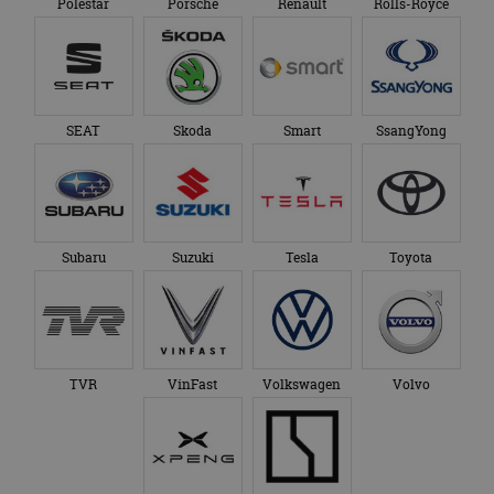
Polestar
Porsche
Renault
Rolls-Royce
SEAT
Skoda
Smart
SsangYong
Subaru
Suzuki
Tesla
Toyota
TVR
VinFast
Volkswagen
Volvo