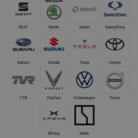
SEAT
Skoda
Smart
SsangYong
Subaru
Suzuki
Tesla
Toyota
TVR
VinFast
Volkswagen
Volvo
XPeng
Zeekr