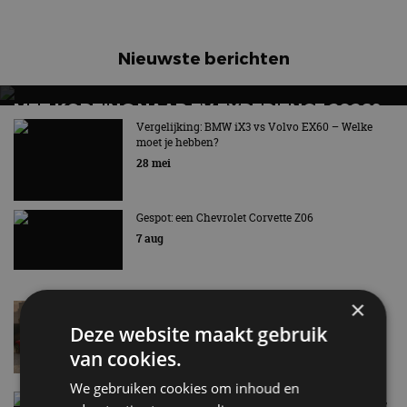
Nieuwste berichten
MET KORTING NAAR EV EXPERIENCE 2026?
AUTORAI REGELT HET!
Vergelijking: BMW iX3 vs Volvo EX60 – Welke
moet je hebben?
EV Experience 2026 van 24 tot 26 september
28 mei
Gespot: een Chevrolet Corvette Z06
7 aug
×
Lamborghini Revuelto eert 60 jaar Miura met
speciale editie
Deze website maakt gebruik
6 aug
van cookies.
We gebruiken cookies om inhoud en
Carbon fibre op je laadkabel: nergens voor nodig,