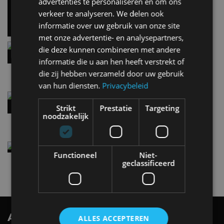
advertenties te personaliseren en om ons
en precies daarom geweldig
verkeer te analyseren. We delen ook
5 aug
informatie over uw gebruik van onze site
met onze advertentie- en analysepartners,
Hennessey Blackbird krijgt atmosferische V8 en
die deze kunnen combineren met andere
handbak: soms is eenvoud leuker
informatie die u aan hen heeft verstrekt of
5 aug
die zij hebben verzameld door uw gebruik
van hun diensten.
Privacybeleid
Audi A2 e-Tron mikt op verbruik van 12,8 kWh
per 100 kilometer
Strikt
Prestatie
Targeting
noodzakelijk
4 aug
Elektrische Geely E2 (tijdelijk) net zo goedkoop
Functioneel
Niet-
als een Renault Twingo
geclassificeerd
4 aug
AutoRAI.nl TV
SUBSCRIBE
ALLES ACCEPTEREN