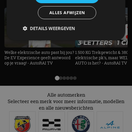
ALLES AFWIJZEN
DETAILS WEERGEVEN
Welke elektrische auto past bij jou?
1.500 KG Trekgewicht & 380
Strikt noodzakelijk
Prestatie
Targeting
De EV Experience geeft antwoord
elektrische pk's, maar WELK
Functioneel
Niet-geclassificeerd
op je vraag! - AutoRAI TV
AUTO is het? - AutoRAI TV
Strikt noodzakelijke cookies maken de
kernfunctionaliteiten van de website mogelijk, zoals
gebruikersaanmelding en accountbeheer. De
website kan niet goed worden gebruikt zonder de
strikt noodzakelijke cookies.
Alle automerken
Aanbieder
/
Selecteer een merk voor meer informatie, modellen
Naam
Vervaldatum
Omschrijv
Domein
en alle nieuwsberichten
cf_clearance
1 jaar
Deze cooki
Cloudflare,
gebruikt d
Inc.
CloudFlare
.autorai.nl
vertrouwd
te identific