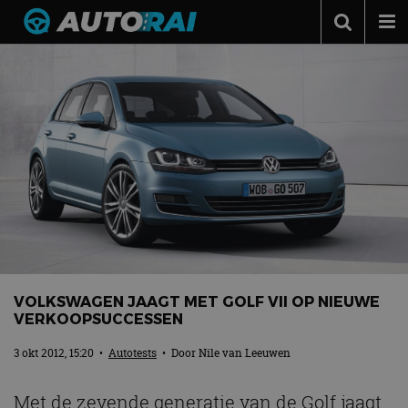
Autonieuws
Podcast
Autotests
Automerken
Adverteren
Contact
MotorRAI.nl
VOLKSWAGEN JAAGT MET GOLF VII OP NIEUWE
VERKOOPSUCCESSEN
3 okt 2012, 15:20
•
Autotests
• Door
Nile van Leeuwen
Met de zevende generatie van de Golf jaagt