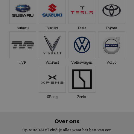
Subaru
Suzuki
Tesla
Toyota
TVR
VinFast
Volkswagen
Volvo
XPeng
Zeekr
Over ons
Op AutoRAI.nl vind je alles waar het hart van een