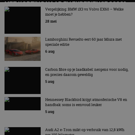
MET KORTING NAAR EV EXPERIENCE 2026?
website kan niet goed worden gebruikt zonder de
strikt noodzakelijke cookies.
AUTORAI REGELT HET!
Vergelijking: BMW iX3 vs Volvo EX60 – Welke
moet je hebben?
Aanbieder
/
EV Experience 2026 van 24 tot 26 september
Naam
Vervaldatum
Omschrijv
28 mei
Domein
cf_clearance
1 jaar
Deze cooki
Cloudflare,
gebruikt d
Inc.
Lamborghini Revuelto eert 60 jaar Miura met
CloudFlare
.autorai.nl
vertrouwd
speciale editie
te identific
6 aug
beveiligin
op basis va
adres van 
te omzeilen
essentieel 
Carbon fibre op je laadkabel: nergens voor nodig,
ondersteu
en precies daarom geweldig
veiligheid 
5 aug
website fun
het bieden
beschermi
kwaadaard
bezoekers.
Hennessey Blackbird krijgt atmosferische V8 en
handbak: soms is eenvoud leuker
CookieScriptConsent
4 weken 2
Deze cooki
CookieScript
5 aug
dagen
gebruikt d
autorai.nl
Google Privacy Policy
Cookie-Scr
service om
cookievoo
bezoekers 
Audi A2 e-Tron mikt op verbruik van 12,8 kWh
onthouden.
per 100 kilometer