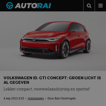
Autonieuws
Podcast
Autotests
Automerken
Adverteren
Contact
MotorRAI.nl
VOLKSWAGEN ID. GTI CONCEPT: GROEN LICHT IS
AL GEGEVEN
Lekker compact, voorwielaandrijving en sportief
4 sep 2023, 8:25
•
Autonieuws
• Door
Bart Oostvogels