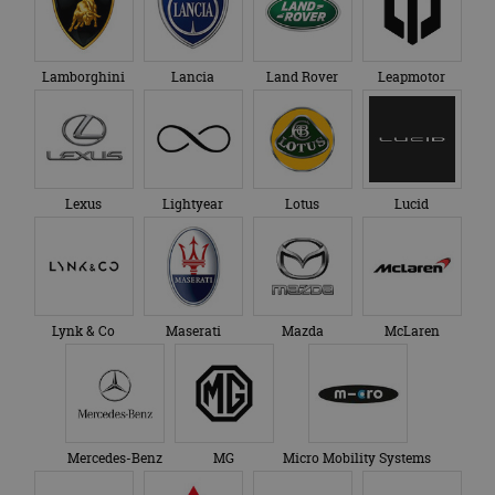
Lamborghini
Lancia
Land Rover
Leapmotor
Lexus
Lightyear
Lotus
Lucid
Lynk & Co
Maserati
Mazda
McLaren
Mercedes-Benz
MG
Micro Mobility Systems