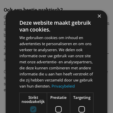
Ook een beetje praktisch?
×
Gebruiksgemak is een vast onderdeel van het GTI-
Deze website maakt gebruik
DNA. De ID. GTI Concept, die op het MEB entry-platform
van cookies.
staat, biedt plaats aan vijf inzittenden. De flexibele
bagageruimte met extra opruimbox heeft een inhoud
We gebruiken cookies om inhoud en
van 490 liter (1.330 liter met neergeklapte achterbank).
advertenties te personaliseren en om ons
Zelfs onder de achterbank bevindt zich nog een
verkeer te analyseren. We delen ook
afsluitbare opbergruimte met een volume van 50 liter –
informatie over uw gebruik van onze site
ideaal voor bijvoorbeeld laptops en tablets.
met onze advertentie- en analysepartners,
die deze kunnen combineren met andere
Ook met zijn efficiënte aandrijflijn, lage gewicht, goede
informatie die u aan hen heeft verstrekt of
stroomlijn, grote batterij én perfecte balans tussen
die zij hebben verzameld door uw gebruik
sportiviteit en comfort is de ID. GTI Concept klaar voor
van hun diensten.
Privacybeleid
elke (lange) trip.
Strikt
Prestatie
Targeting
noodzakelijk