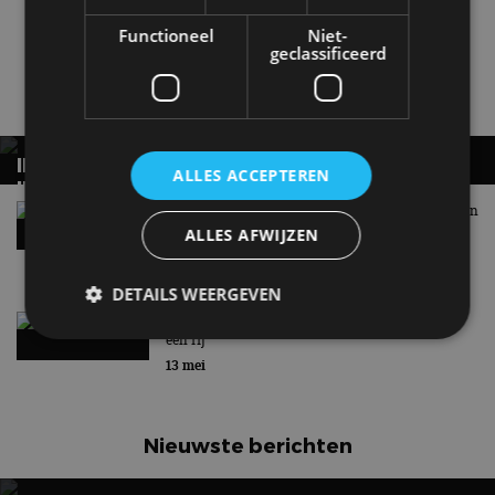
Functioneel
Niet-
geclassificeerd
Volkswagen
Gerelateerde berichten
INTERESSE IN DE VOLKSWAGEN ID. CROSS?
ALLES ACCEPTEREN
INSTAPPEN KAN VOOR MINDER DAN 28.000
EURO
Volkswagen ID. Polo GTI: 226 pk op de voorwielen
ALLES AFWIJZEN
18 mei
DETAILS WEERGEVEN
Volkswagen ID.3 Neo: alle prijzen en versies op
een rij
13 mei
Strikt noodzakelijk
Prestatie
Targeting
Functioneel
Niet-geclassificeerd
Nieuwste berichten
Strikt noodzakelijke cookies maken de
kernfunctionaliteiten van de website mogelijk, zoals
gebruikersaanmelding en accountbeheer. De