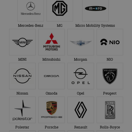
Mercedes-Benz
MG
Micro Mobility Systems
MINI
Mitsubishi
Morgan
NIO
Nissan
Omoda
Opel
Peugeot
Polestar
Porsche
Renault
Rolls-Royce