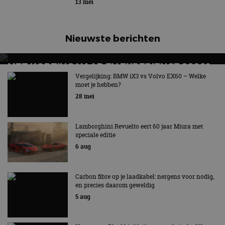
13 mei
Nieuwste berichten
MET KORTING NAAR EV EXPERIENCE 2026?
AUTORAI REGELT HET!
Vergelijking: BMW iX3 vs Volvo EX60 – Welke
moet je hebben?
EV Experience 2026 van 24 tot 26 september
28 mei
Lamborghini Revuelto eert 60 jaar Miura met
speciale editie
6 aug
Carbon fibre op je laadkabel: nergens voor nodig,
en precies daarom geweldig
5 aug