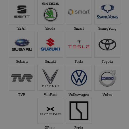
SEAT
Skoda
Smart
SsangYong
Subaru
Suzuki
Tesla
Toyota
TVR
VinFast
Volkswagen
Volvo
XPeng
Zeekr