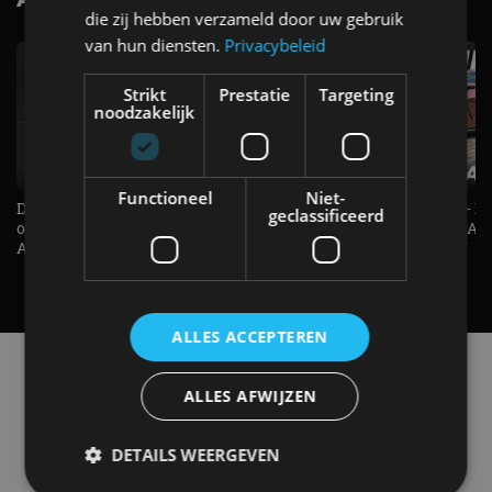
die zij hebben verzameld door uw gebruik
van hun diensten.
Privacybeleid
Strikt
Prestatie
Targeting
noodzakelijk
Functioneel
Niet-
De Renault Twingo heeft een
De perfecte (gezins)taxi? - 
geclassificeerd
opvallende snelheidsmeter! -
ES500e (2026) - REVIEW - AL
AutoRAI TV
UITGELEGD! - AutoRAI TV
ALLES ACCEPTEREN
Alle automerken
Selecteer een merk voor meer informatie, modellen
ALLES AFWIJZEN
en alle nieuwsberichten
DETAILS WEERGEVEN