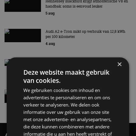
Hennessey Blackbird krijgt atmosferische V8 en
handbak: soms is eenvoud leuker
5 aug
Audi A2 e-Tron mikt op verbruik van 12,8 kWh
per 100 kilometer
4 aug
×
Elektrische Geely E2 (tijdelijk) net zo goedkoop
als een Renault Twingo
Deze website maakt gebruik
4 aug
van cookies.
We gebruiken cookies om inhoud en
Vernieuwde Hyundai Ioniq 6 rijdt tot 680
advertenties te personaliseren en om ons
kilometer en wordt goedkoper
verkeer te analyseren. We delen ook
4 aug
informatie over uw gebruik van onze site
met onze advertentie- en analysepartners,
die deze kunnen combineren met andere
informatie die u aan hen heeft verstrekt of
AutoRAI.nl TV
SUBSCRIBE