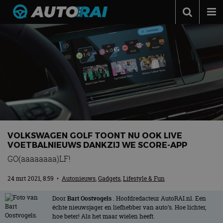
Autonieuws
Podcast
Autotests
Automerken
Adverteren
Contact
VOLKSWAGEN GOLF TOONT NU OOK LIVE
VOETBALNIEUWS DANKZIJ WE SCORE-APP
MotorRAI.nl
GO(aaaaaaaa)LF!
24 mrt 2021, 8:59
•
Autonieuws
,
Gadgets
,
Lifestyle & Fun
Door
Bart Oostvogels
. Hoofdredacteur AutoRAI.nl. Een
échte nieuwsjager en liefhebber van auto’s. Hoe lichter,
hoe beter! Als het maar wielen heeft.