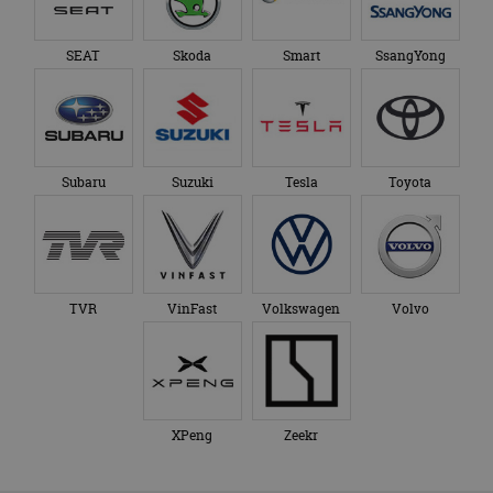
SEAT
Skoda
Smart
SsangYong
Subaru
Suzuki
Tesla
Toyota
TVR
VinFast
Volkswagen
Volvo
XPeng
Zeekr