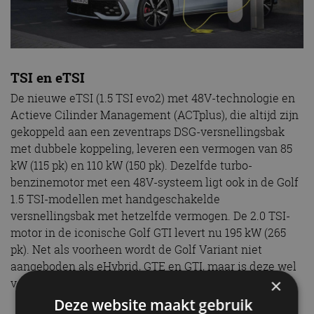
TSI en eTSI
De nieuwe eTSI (1.5 TSI evo2) met 48V-technologie en
Actieve Cilinder Management (ACTplus), die altijd zijn
gekoppeld aan een zeventraps DSG-versnellingsbak
met dubbele koppeling, leveren een vermogen van 85
kW (115 pk) en 110 kW (150 pk). Dezelfde turbo-
benzinemotor met een 48V-systeem ligt ook in de Golf
1.5 TSI-modellen met handgeschakelde
versnellingsbak met hetzelfde vermogen. De 2.0 TSI-
motor in de iconische Golf GTI levert nu 195 kW (265
pk). Net als voorheen wordt de Golf Variant niet
aangeboden als eHybrid, GTE en GTI, maar is deze wel
×
verkrijgbaar in alle overige uitvoeringen.
Deze website maakt gebruik