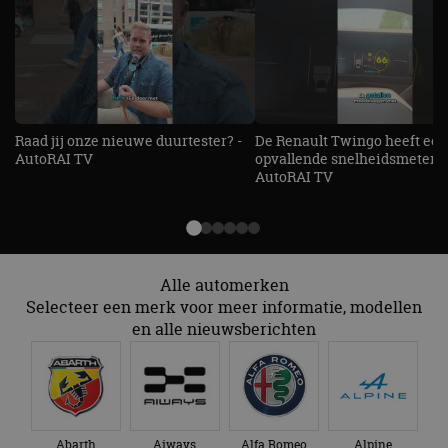
Raad jij onze nieuwe duurtester? -
De Renault Twingo heeft een
AutoRAI TV
opvallende snelheidsmeter! -
AutoRAI TV
Alle automerken
Selecteer een merk voor meer informatie, modellen
en alle nieuwsberichten
Abarth
Aiways
Alfa Romeo
Alpine