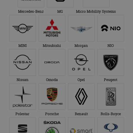
Mercedes-Benz
MG
Micro Mobility Systems
MINI
Mitsubishi
Morgan
NIO
Nissan
Omoda
Opel
Peugeot
Polestar
Porsche
Renault
Rolls-Royce