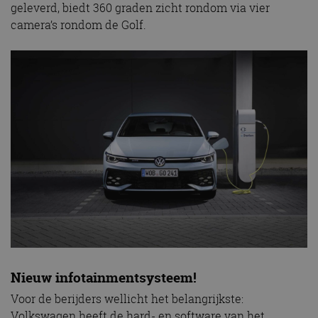
geleverd, biedt 360 graden zicht rondom via vier
camera’s rondom de Golf.
Nieuw infotainmentsysteem!
Voor de berijders wellicht het belangrijkste:
Volkswagen heeft de hard- en software van het