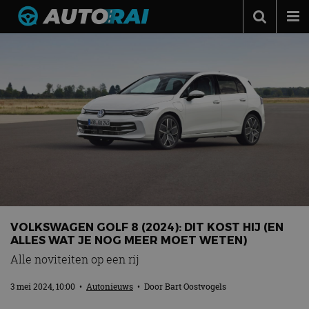
Autonieuws
Podcast
Autotests
Automerken
Adverteren
Contact
MotorRAI.nl
VOLKSWAGEN GOLF 8 (2024): DIT KOST HIJ (EN
ALLES WAT JE NOG MEER MOET WETEN)
Alle noviteiten op een rij
3 mei 2024, 10:00
•
Autonieuws
• Door
Bart Oostvogels