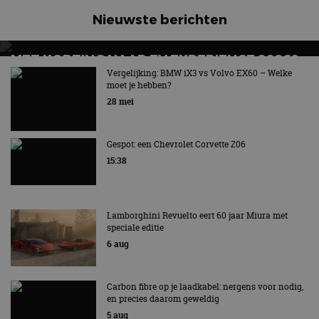
Nieuwste berichten
MET KORTING NAAR EV EXPERIENCE 2026?
AUTORAI REGELT HET!
Vergelijking: BMW iX3 vs Volvo EX60 – Welke
moet je hebben?
EV Experience 2026 van 24 tot 26 september
28 mei
Gespot: een Chevrolet Corvette Z06
15:38
Lamborghini Revuelto eert 60 jaar Miura met
speciale editie
6 aug
Carbon fibre op je laadkabel: nergens voor nodig,
en precies daarom geweldig
5 aug