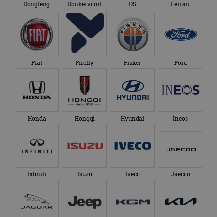
Dongfeng
Donkervoort
DS
Ferrari
Fiat
Firefly
Fisker
Ford
Honda
Hongqi
Hyundai
Ineos
Infiniti
Isuzu
Iveco
Jaecoo