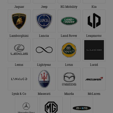
Jaguar
Jeep
KG Mobility
Kia
Lamborghini
Lancia
Land Rover
Leapmotor
Lexus
Lightyear
Lotus
Lucid
Lynk & Co
Maserati
Mazda
McLaren