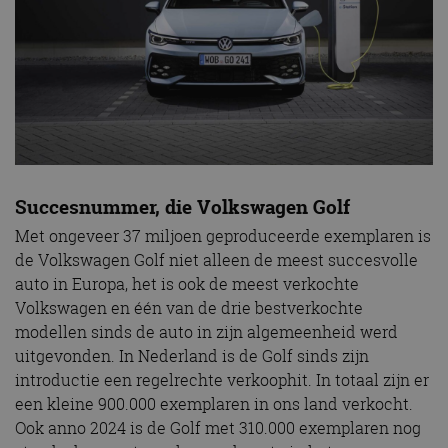
cf_clearance
1 jaar
Deze cooki
Cloudflare,
gebruikt d
Inc.
CloudFlare
.autorai.nl
vertrouwd
te identific
beveiligin
op basis va
adres van 
te omzeilen
essentieel 
ondersteu
veiligheid 
website fun
het bieden
beschermi
Succesnummer, die Volkswagen Golf
kwaadaard
bezoekers.
Met ongeveer 37 miljoen geproduceerde exemplaren is
CookieScriptConsent
4 weken 2
Deze cooki
CookieScript
de Volkswagen Golf niet alleen de meest succesvolle
dagen
gebruikt d
autorai.nl
Google Privacy Policy
auto in Europa, het is ook de meest verkochte
Cookie-Scr
service om
Volkswagen en één van de drie bestverkochte
cookievoo
bezoekers 
modellen sinds de auto in zijn algemeenheid werd
onthouden.
banner van
uitgevonden. In Nederland is de Golf sinds zijn
Script.com 
introductie een regelrechte verkoophit. In totaal zijn er
noodzakeli
te werken.
een kleine 900.000 exemplaren in ons land verkocht.
Ook anno 2024 is de Golf met 310.000 exemplaren nog