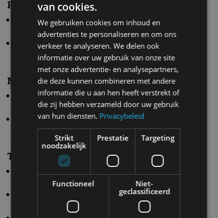
Plug-in hybride
van cookies.
eHybrid – 150 kW (204 pk) – eDSG 6 –
We gebruiken cookies om inhoud en
voorwielaandrijving
advertenties te personaliseren en om ons
GTE – 200 kW (272 pk) – eDSG 6 –
verkeer te analyseren. We delen ook
voorwielaandrijving
informatie over uw gebruik van onze site
met onze advertentie- en analysepartners,
Mild-hybride
die deze kunnen combineren met andere
informatie die u aan hen heeft verstrekt of
1.5 eTSI – 85 kW (115 pk) – DSG 7 –
die zij hebben verzameld door uw gebruik
voorwielaandrijving
van hun diensten.
Privacybeleid
1.5 eTSI – 110 kW (150 pk) – DSG 7 –
voorwielaandrijving
Strikt
Prestatie
Targeting
noodzakelijk
Turbo-benzine
1.5 TSI – 85 kW (115 pk) – man6 –
voorwielaandrijving
Functioneel
Niet-
geclassificeerd
1.5TSI – 110 kW (150 pk) – man6 –
voorwielaandrijving
2.0 TSI (GTI) – 195 kW (265 pk) – man6 / DSG 7 –