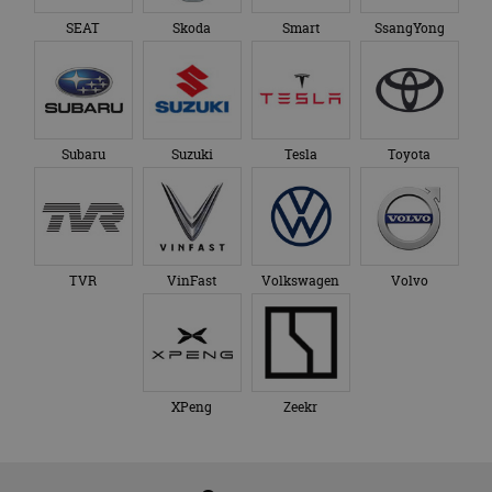
SEAT
Skoda
Smart
SsangYong
Subaru
Suzuki
Tesla
Toyota
TVR
VinFast
Volkswagen
Volvo
XPeng
Zeekr