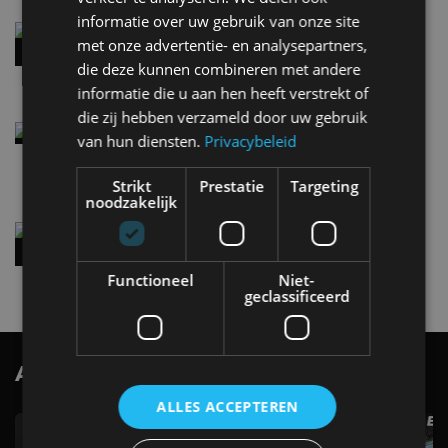
informatie over uw gebruik van onze site
Audi A2 e-Tron mikt op verbruik van 12,8 kWh
met onze advertentie- en analysepartners,
per 100 kilometer
die deze kunnen combineren met andere
4 aug
informatie die u aan hen heeft verstrekt of
die zij hebben verzameld door uw gebruik
Elektrische Geely E2 (tijdelijk) net zo goedkoop
van hun diensten.
Privacybeleid
als een Renault Twingo
4 aug
Strikt
Prestatie
Targeting
noodzakelijk
Vernieuwde Hyundai Ioniq 6 rijdt tot 680
kilometer en wordt goedkoper
4 aug
Functioneel
Niet-
geclassificeerd
AutoRAI.nl TV
SUBSCRIBE
ALLES ACCEPTEREN