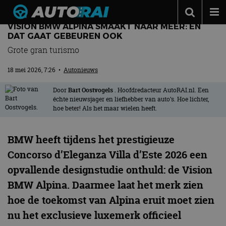
VISION BMW ALPINA SMAAKT NAAR MEER: EN
Autonieuws
DAT GAAT GEBEUREN OOK
Grote gran turismo
Podcast
18 mei 2026, 7:26
•
Autonieuws
Autotests
Automerken
Door
Bart Oostvogels
. Hoofdredacteur AutoRAI.nl. Een
échte nieuwsjager en liefhebber van auto’s. Hoe lichter,
hoe beter! Als het maar wielen heeft.
Adverteren
Contact
BMW heeft tijdens het prestigieuze
MotorRAI.nl
Concorso d’Eleganza Villa d’Este 2026 een
opvallende designstudie onthuld: de Vision
BMW Alpina. Daarmee laat het merk zien
hoe de toekomst van Alpina eruit moet zien
nu het exclusieve luxemerk officieel