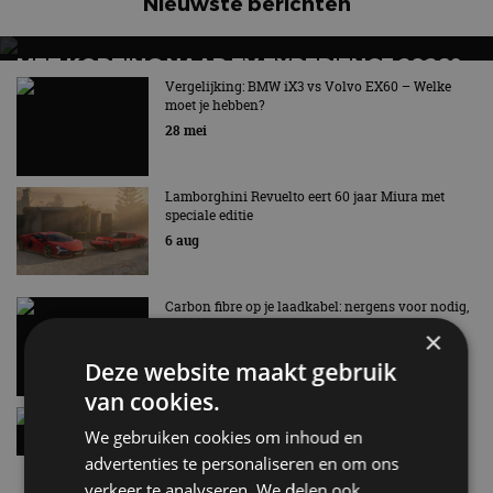
Nieuwste berichten
MET KORTING NAAR EV EXPERIENCE 2026?
AUTORAI REGELT HET!
Vergelijking: BMW iX3 vs Volvo EX60 – Welke
moet je hebben?
EV Experience 2026 van 24 tot 26 september
28 mei
Lamborghini Revuelto eert 60 jaar Miura met
speciale editie
6 aug
Carbon fibre op je laadkabel: nergens voor nodig,
en precies daarom geweldig
×
5 aug
Deze website maakt gebruik
van cookies.
Hennessey Blackbird krijgt atmosferische V8 en
We gebruiken cookies om inhoud en
handbak: soms is eenvoud leuker
5 aug
advertenties te personaliseren en om ons
verkeer te analyseren. We delen ook