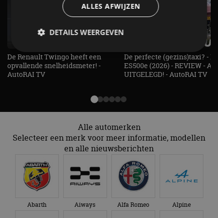
ALLES AFWIJZEN
DETAILS WEERGEVEN
De Renault Twingo heeft een
De perfecte (gezins)taxi? - 
opvallende snelheidsmeter! -
ES500e (2026) - REVIEW - AL
Strikt noodzakelijk
Prestatie
Targeting
AutoRAI TV
UITGELEGD! - AutoRAI TV
Functioneel
Niet-geclassificeerd
Strikt noodzakelijke cookies maken de
kernfunctionaliteiten van de website mogelijk, zoals
gebruikersaanmelding en accountbeheer. De
Alle automerken
website kan niet goed worden gebruikt zonder de
strikt noodzakelijke cookies.
Selecteer een merk voor meer informatie, modellen
en alle nieuwsberichten
Aanbieder
/
Naam
Vervaldatum
Omschrijv
Domein
cf_clearance
1 jaar
Deze cooki
Cloudflare,
gebruikt d
Inc.
CloudFlare
.autorai.nl
vertrouwd
te identific
Abarth
Aiways
Alfa Romeo
Alpine
beveiligin
op basis va