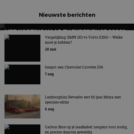
Nieuwste berichten
MET KORTING NAAR EV EXPERIENCE 2026?
AUTORAI REGELT HET!
Vergelijking: BMW iX3 vs Volvo EX60 – Welke
moet je hebben?
EV Experience 2026 van 24 tot 26 september
28 mei
Gespot: een Chevrolet Corvette Z06
7 aug
Lamborghini Revuelto eert 60 jaar Miura met
speciale editie
6 aug
Carbon fibre op je laadkabel: nergens voor nodig,
en precies daarom geweldig