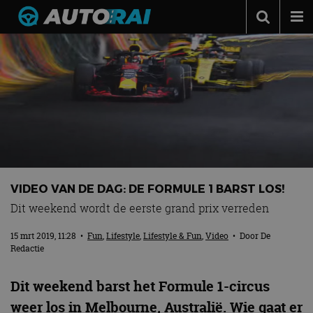
Autonieuws
Podcast
Autotests
Automerken
Adverteren
Contact
VIDEO VAN DE DAG: DE FORMULE 1 BARST LOS!
MotorRAI.nl
Dit weekend wordt de eerste grand prix verreden
15 mrt 2019, 11:28
•
Fun
,
Lifestyle
,
Lifestyle & Fun
,
Video
• Door
De
Redactie
Dit weekend barst het Formule 1-circus
weer los in Melbourne, Australië. Wie gaat er