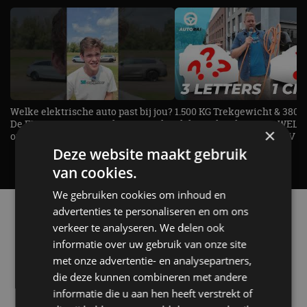
Welke elektrische auto past bij jou?
1.500 KG Trekgewicht & 380
De EV Experience geeft antwoord
elektrische pk's, maar WELK
×
op je vraag! - AutoRAI TV
AUTO is het? - AutoRAI TV
Deze website maakt gebruik
van cookies.
We gebruiken cookies om inhoud en
Alle automerken
advertenties te personaliseren en om ons
Selecteer een merk voor meer informatie, modellen
verkeer te analyseren. We delen ook
en alle nieuwsberichten
informatie over uw gebruik van onze site
met onze advertentie- en analysepartners,
die deze kunnen combineren met andere
informatie die u aan hen heeft verstrekt of