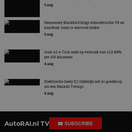
5 aug
Hennessey Blackbird krijgt atmosferische V8 en
handbak: soms is eenvoud leuker
5 aug
Audi A2 e-Tron mikt op verbruik van 12,8 kWh
per 100 kilometer
4 aug
Elektrische Geely E2 (tijdelijk) net zo goedkoop
als een Renault Twingo
4 aug
AutoRAI.nl TV
SUBSCRIBE