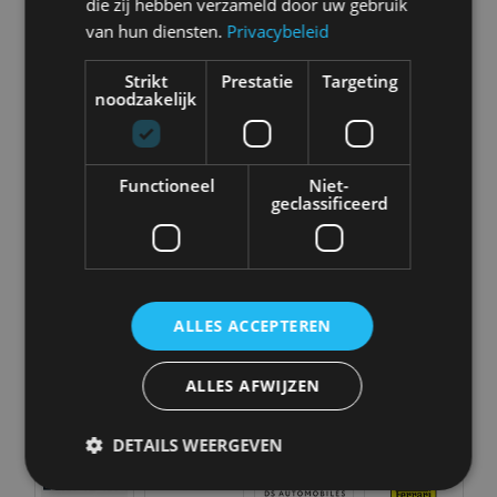
die zij hebben verzameld door uw gebruik
Abarth
Aiways
Alfa Romeo
Alpine
van hun diensten.
Privacybeleid
Strikt
Prestatie
Targeting
noodzakelijk
Aston Martin
Audi
Bentley
BMW
Functioneel
Niet-
geclassificeerd
Bugatti
BYD
Cadillac
Caterham
ALLES ACCEPTEREN
ALLES AFWIJZEN
Chevrolet
Citroën
Cupra
Dacia
DETAILS WEERGEVEN