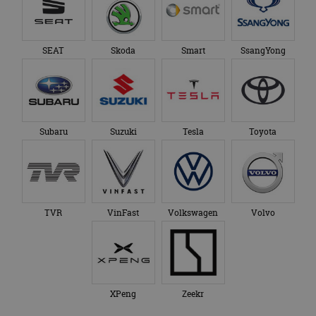
SEAT
Skoda
Smart
SsangYong
Subaru
Suzuki
Tesla
Toyota
TVR
VinFast
Volkswagen
Volvo
XPeng
Zeekr