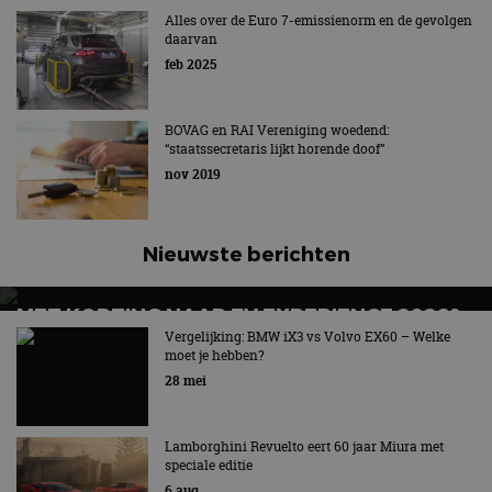
Alles over de Euro 7-emissienorm en de gevolgen
daarvan
feb 2025
BOVAG en RAI Vereniging woedend:
“staatssecretaris lijkt horende doof”
nov 2019
Nieuwste berichten
MET KORTING NAAR EV EXPERIENCE 2026?
AUTORAI REGELT HET!
Vergelijking: BMW iX3 vs Volvo EX60 – Welke
moet je hebben?
EV Experience 2026 van 24 tot 26 september
28 mei
Lamborghini Revuelto eert 60 jaar Miura met
speciale editie
6 aug