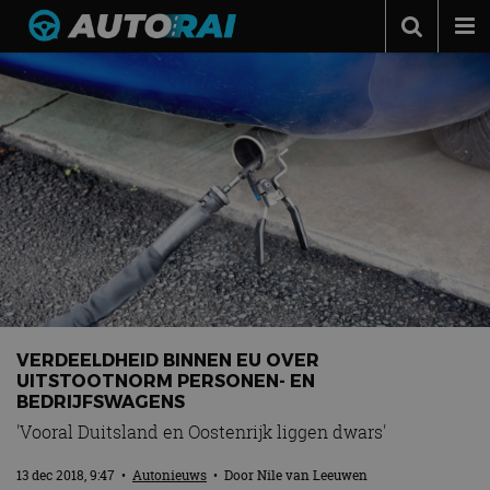
Autonieuws
Podcast
Autotests
Automerken
Adverteren
Contact
MotorRAI.nl
VERDEELDHEID BINNEN EU OVER
UITSTOOTNORM PERSONEN- EN
BEDRIJFSWAGENS
'Vooral Duitsland en Oostenrijk liggen dwars'
13 dec 2018, 9:47
•
Autonieuws
• Door
Nile van Leeuwen