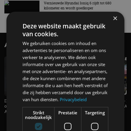
Vernieuwde Hyundai Ioniq 6 rijdt tot 680
kilometer en wordt goedkoper
4 aug
×
Deze website maakt gebruik
van cookies.
We gebruiken cookies om inhoud en
AutoRAI.nl TV
SUBSCRIBE
advertenties te personaliseren en om ons
verkeer te analyseren. We delen ook
informatie over uw gebruik van onze site
met onze advertentie- en analysepartners,
die deze kunnen combineren met andere
informatie die u aan hen heeft verstrekt of
die zij hebben verzameld door uw gebruik
van hun diensten.
Privacybeleid
De Renault Twingo heeft een
De perfecte (gezins)taxi? - 
opvallende snelheidsmeter! -
ES500e (2026) - REVIEW - AL
AutoRAI TV
UITGELEGD! - AutoRAI TV
Strikt
Prestatie
Targeting
noodzakelijk