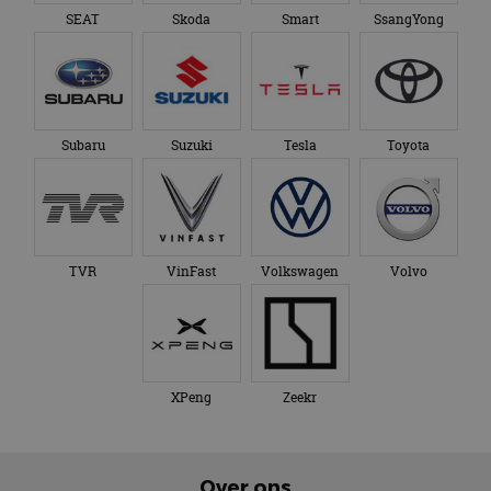
SEAT
Skoda
Smart
SsangYong
Subaru
Suzuki
Tesla
Toyota
TVR
VinFast
Volkswagen
Volvo
XPeng
Zeekr
Over ons