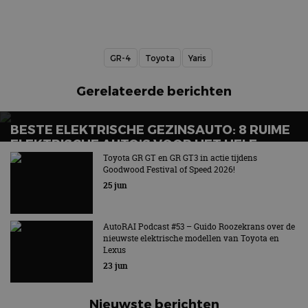
GR-4
Toyota
Yaris
Gerelateerde berichten
BESTE ELEKTRISCHE GEZINSAUTO: 8 RUIME
ELEKTRISCHE AUTO’S VOOR HET HELE
GEZIN
Toyota GR GT en GR GT3 in actie tijdens
Goodwood Festival of Speed 2026!
Wat is de beste elektrische gezinsauto voor grote
25 jun
gezinnen?
AutoRAI Podcast #53 – Guido Roozekrans over de
nieuwste elektrische modellen van Toyota en
Lexus
23 jun
Nieuwste berichten