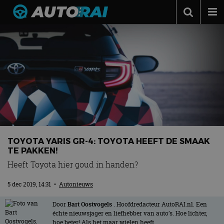
Autonieuws
Podcast
Autotests
Automerken
Adverteren
Contact
TOYOTA YARIS GR-4: TOYOTA HEEFT DE SMAAK
MotorRAI.nl
TE PAKKEN!
Heeft Toyota hier goud in handen?
5 dec 2019, 14:31
•
Autonieuws
Door
Bart Oostvogels
. Hoofdredacteur AutoRAI.nl. Een
échte nieuwsjager en liefhebber van auto’s. Hoe lichter,
hoe beter! Als het maar wielen heeft.