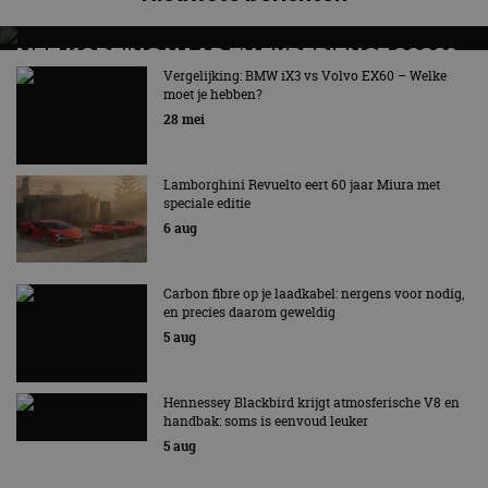
MET KORTING NAAR EV EXPERIENCE 2026?
AUTORAI REGELT HET!
Vergelijking: BMW iX3 vs Volvo EX60 – Welke
moet je hebben?
EV Experience 2026 van 24 tot 26 september
28 mei
Lamborghini Revuelto eert 60 jaar Miura met
speciale editie
6 aug
Carbon fibre op je laadkabel: nergens voor nodig,
en precies daarom geweldig
5 aug
Hennessey Blackbird krijgt atmosferische V8 en
handbak: soms is eenvoud leuker
5 aug