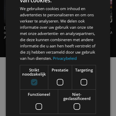
van cookies.
We gebruiken cookies om inhoud en
advertenties te personaliseren en om ons
verkeer te analyseren. We delen ook
informatie over uw gebruik van onze site
De Renault Twingo heeft een
De perfecte (gezins)taxi? - 
opvallende snelheidsmeter! -
ES500e (2026) - REVIEW - AL
met onze advertentie- en analysepartners,
AutoRAI TV
UITGELEGD! - AutoRAI TV
die deze kunnen combineren met andere
informatie die u aan hen heeft verstrekt of
die zij hebben verzameld door uw gebruik
van hun diensten.
Privacybeleid
Alle automerken
Strikt
Prestatie
Targeting
Selecteer een merk voor meer informatie, modellen
noodzakelijk
en alle nieuwsberichten
Functioneel
Niet-
geclassificeerd
Abarth
Aiways
Alfa Romeo
Alpine