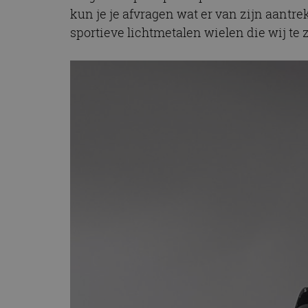
CookieScriptConse
kun je je afvragen wat er van zijn aantre
sportieve lichtmetalen wielen die wij te 
Naam
Naam
omx_consent
Aanbiede
Naam
Domein
g_id_202604151153
_ga
_fbp
Meta Pla
Inc.
.autorai.n
_gcl_au
Google L
.autorai.n
_ga_SC6JKZPPKY
IDE
Google L
.doublecl