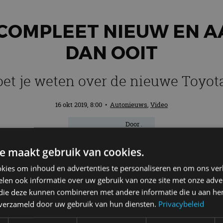
S COMPLEET NIEUW EN 
DAN OOIT
oet je weten over de nieuwe Toyota
16 okt 2019, 8:00
•
Autonieuws
,
Video
Door
.
e maakt gebruik van cookies.
yota-topman Akio Toyoda de wereld een b
kies om inhoud en advertenties te personaliseren en om ons ver
Ferrari al tientallen jaren doet, maar voo
len ook informatie over uw gebruik van onze site met onze adver
voorbeeld is de sportauto
Toyota Supra
. E
 die deze kunnen combineren met andere informatie die u aan hen
n verzameld door uw gebruik van hun diensten.
Privacybeleid
oyant typetje. Dit keer is de Toyota Yar