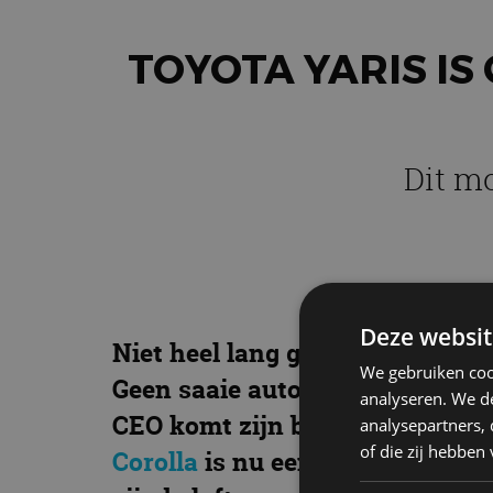
TOYOTA YARIS I
Dit m
Deze websit
Niet heel lang geleden doet To
We gebruiken coo
Geen saaie auto’s dus. Iets wat 
analyseren. We de
CEO komt zijn belofte na. Een 
analysepartners,
of die zij hebbe
Corolla
is nu een tamelijk flamb