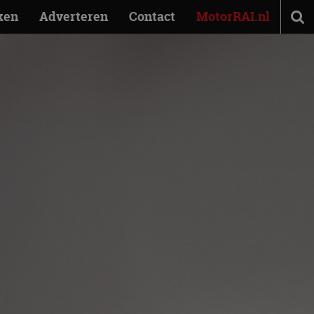
ken
Adverteren
Contact
MotorRAI.nl