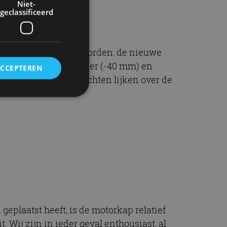
Niet-
geclassificeerd
 En het moet gezegd worden: de nieuwe
 is korter (-5 mm), lager (-40 mm) en
ACCEPTEREN
. De donkere achterlichten lijken over de
rd
elding en
ervice om
es van de bezoeker
unen van de
 geplaatst heeft, is de motorkap relatief
den van
. Wij zijn in ieder geval enthousiast, al