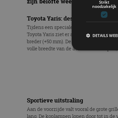
zijn belofte weer na?
Strikt
noodzakelijk
Toyota Yaris: design
Tijdens een speciale preview staan we v
Toyota Yaris ziet er allesbehalve saai uit.
DETAILS WE
breder (+50 mm). De achterportieren lope
volle breedte van de achterkant te lopen, 
S
Strikt noodzakelijke
accountbeheer. De we
Naam
cf_clearance
Sportieve uitstraling
Aan de voorzijde valt vooral de grote gril
lang. De koplampen lopen door tot in de vo