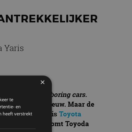
AANTREKKELIJKER
 Yaris
×
elofte.
No more boring cars.
keer te
r Toyota is het nieuw. Maar de
tentie- en
n zelfs grijze muis
Toyota
 heeft verstrekt
is aan de beurt. Komt Toyoda