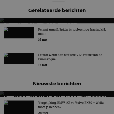
Gerelateerde berichten
INTERNET ONTPLOFT: EERSTE
ELEKTRISCHE FERRARI SHOCKEERT
Ferrari Amalfi Spider is topless nog fraaier, kijk
maar
16 mrt
Ferrari werkt aan sterkere V12-versie van de
Purosangue
12 mrt
Nieuwste berichten
MET KORTING NAAR EV EXPERIENCE 2026?
AUTORAI REGELT HET!
Vergelijking: BMW iX3 vs Volvo EX60 – Welke
moet je hebben?
EV Experience 2026 van 24 tot 26 september
28 mei