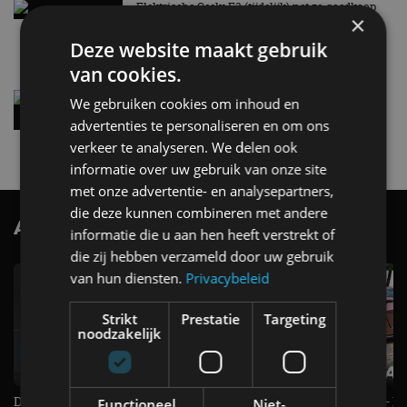
Elektrische Geely E2 (tijdelijk) net zo goedkoop
×
als een Renault Twingo
4 aug
Deze website maakt gebruik
van cookies.
Vernieuwde Hyundai Ioniq 6 rijdt tot 680
We gebruiken cookies om inhoud en
kilometer en wordt goedkoper
advertenties te personaliseren en om ons
4 aug
verkeer te analyseren. We delen ook
informatie over uw gebruik van onze site
met onze advertentie- en analysepartners,
die deze kunnen combineren met andere
AutoRAI.nl TV
SUBSCRIBE
informatie die u aan hen heeft verstrekt of
die zij hebben verzameld door uw gebruik
van hun diensten.
Privacybeleid
Strikt
Prestatie
Targeting
noodzakelijk
De Renault Twingo heeft een
De perfecte (gezins)taxi? - 
Functioneel
Niet-