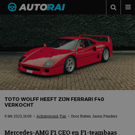
Autonieuws
Podcast
Autotests
Automerken
Adverteren
Contact
MotorRAI.nl
TOTO WOLFF HEEFT ZIJN FERRARI F40
VERKOCHT
9 feb 2023, 16:00
•
Achtergrond
,
Fun
• Door
Ruben Jason Penders
Mercedes-AMG F1 CEO en F1-teambaas