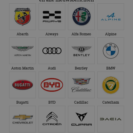
Abarth
Aiways
Alfa Romeo
Alpine
Aston Martin
Audi
Bentley
BMW
Bugatti
BYD
Cadillac
Caterham