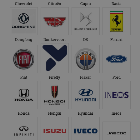
Chevrolet
Citroën
Cupra
Dacia
Dongfeng
Donkervoort
DS
Ferrari
Fiat
Firefly
Fisker
Ford
Honda
Hongqi
Hyundai
Ineos