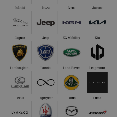
Infiniti
Isuzu
Iveco
Jaecoo
Jaguar
Jeep
KG Mobility
Kia
Lamborghini
Lancia
Land Rover
Leapmotor
Lexus
Lightyear
Lotus
Lucid