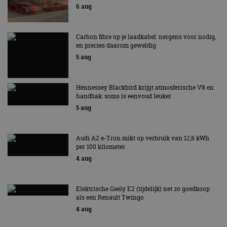
te berekenen voor
informatie uit over
6 aug
de
hoe de eindgebruiker
analyserapporten
de website gebruikt
van de site.
en over eventuele
advertenties die de
Carbon fibre op je laadkabel: nergens voor nodig,
_ga_SC6JKZPPKY
.autorai.nl
1 jaar 1
Deze cookie wordt
eindgebruiker heeft
maand
gebruikt door
en precies daarom geweldig
gezien voordat hij de
Google Analytics
genoemde website
5 aug
om de sessiestatus
bezocht.
te behouden.
Hennessey Blackbird krijgt atmosferische V8 en
handbak: soms is eenvoud leuker
5 aug
Audi A2 e-Tron mikt op verbruik van 12,8 kWh
per 100 kilometer
4 aug
Elektrische Geely E2 (tijdelijk) net zo goedkoop
als een Renault Twingo
4 aug