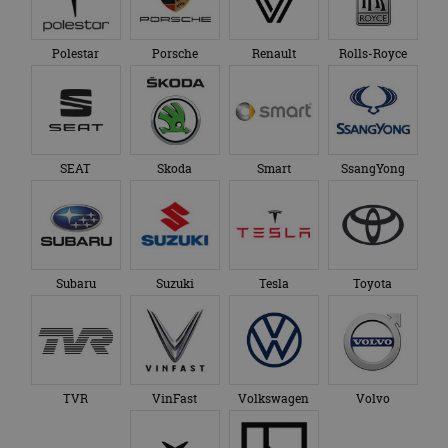
Polestar
Porsche
Renault
Rolls-Royce
SEAT
Skoda
Smart
SsangYong
Subaru
Suzuki
Tesla
Toyota
TVR
VinFast
Volkswagen
Volvo