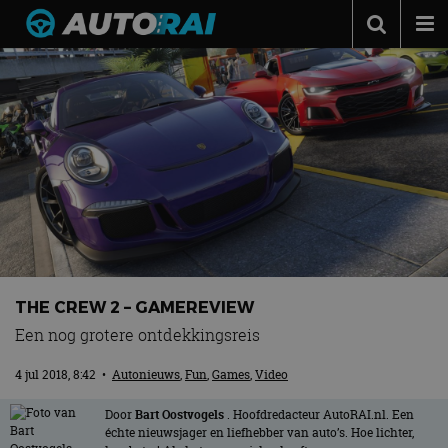
Autonieuws
Podcast
Autotests
Automerken
Adverteren
Contact
MotorRAI.nl
THE CREW 2 – GAMEREVIEW
Een nog grotere ontdekkingsreis
4 jul 2018, 8:42
•
Autonieuws
,
Fun
,
Games
,
Video
Door
Bart Oostvogels
. Hoofdredacteur AutoRAI.nl. Een
échte nieuwsjager en liefhebber van auto’s. Hoe lichter,