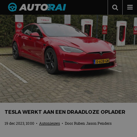
Autonieuws
Podcast
Autotests
Automerken
Adverteren
Contact
MotorRAI.nl
TESLA WERKT AAN EEN DRAADLOZE OPLADER
19 dec 2023, 10:00
•
Autonieuws
• Door
Ruben Jason Penders