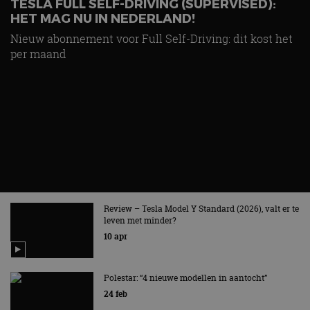
TESLA FULL SELF-DRIVING (SUPERVISED):
HET MAG NU IN NEDERLAND!
Nieuw abonnement voor Full Self-Driving: dit kost het
per maand
Review – Tesla Model Y Standard (2026), valt er te
leven met minder?
10 apr
Polestar: “4 nieuwe modellen in aantocht”
24 feb