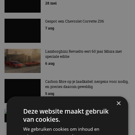
28 mei
Gespot: een Chevrolet Corvette Z06
7 aug
Lamborghini Revuelto eert 60 jaar Miura met
speciale editie
6 aug
Carbon fibre op je laadkabel: nergens voor nodig,
en precies daarom geweldig
5 aug
×
Deze website maakt gebruik
Hennessey Blackbird krijgt atmosferische V8 en
handbak: soms is eenvoud leuker
van cookies.
5 aug
We gebruiken cookies om inhoud en