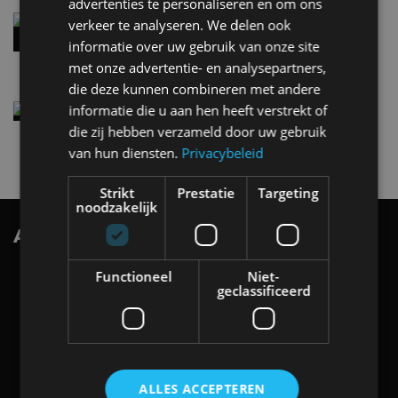
advertenties te personaliseren en om ons
Audi A2 e-Tron mikt op verbruik van 12,8 kWh
verkeer te analyseren. We delen ook
per 100 kilometer
informatie over uw gebruik van onze site
4 aug
met onze advertentie- en analysepartners,
die deze kunnen combineren met andere
Elektrische Geely E2 (tijdelijk) net zo goedkoop
informatie die u aan hen heeft verstrekt of
als een Renault Twingo
die zij hebben verzameld door uw gebruik
4 aug
van hun diensten.
Privacybeleid
Strikt
Prestatie
Targeting
noodzakelijk
AutoRAI.nl TV
SUBSCRIBE
Functioneel
Niet-
geclassificeerd
ALLES ACCEPTEREN