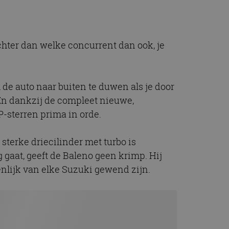
t.com-service om de
De cookie-banner
 te werken.
chter dan welke concurrent dan ook, je
chrijving
ytics - wat een
 de auto naar buiten te duwen als je door
alyseservice van
e leveren, zoals
s te onderscheiden
 En dankzij de compleet nieuwe,
s klant-ID. Het is
ebruikt om
P-sterren prima in orde.
voor de
matie uit over hoe
rtenties die de
 bezocht.
terke driecilinder met turbo is
sessiestatus te
matie uit over hoe
 gaat, geeft de Baleno geen krimp. Hij
rtenties die de
 bezocht.
enlijk van elke Suzuki gewend zijn.