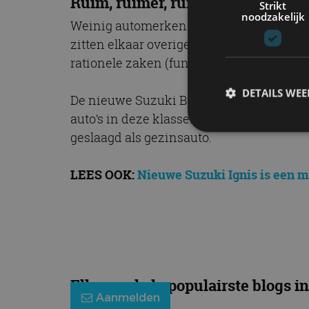
Ruim, ruimer, ruimst
Strikt
noodzakelijk
Weinig automerken bieden meer dan één m
zitten elkaar overigens niet in de weg, w
rationele zaken (functionaliteit, kosten)
DETAILS WE
De nieuwe Suzuki Baleno is een fractie vo
auto’s in deze klasse. Een bovengemiddel
geslaagd als gezinsauto.
S
LEES OOK:
Nieuwe Suzuki Ignis is een m
Strikt noodzakelijke
accountbeheer. De we
Naam
cf_clearance
Elke week de populairste blogs in
Aanmelden