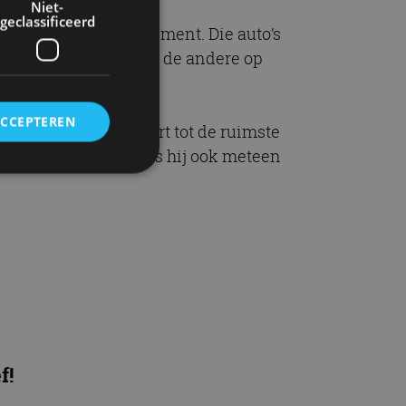
Niet-
geclassificeerd
 het A-, B- én C-segment. Die auto’s
sign, sportiviteit) en de andere op
.
ACCEPTEREN
terker nog: hij behoort tot de ruimste
’ plaatsnemen. Dus is hij ook meteen
rd
elding en
ervice om
es van de bezoeker
unen van de
f!
den van