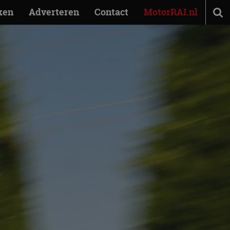
ken
Adverteren
Contact
MotorRAI.nl