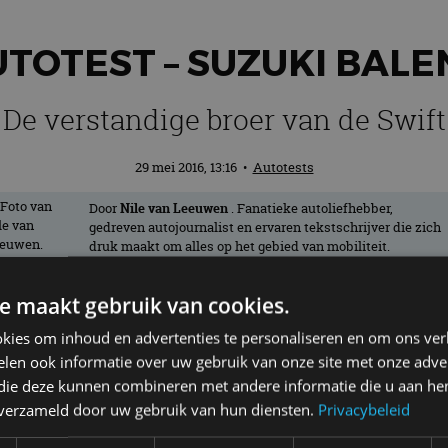
TOTEST – SUZUKI BAL
De verstandige broer van de Swift
29 mei 2016, 13:16
•
Autotests
Door
Nile van Leeuwen
. Fanatieke autoliefhebber,
gedreven autojournalist en ervaren tekstschrijver die zich
druk maakt om alles op het gebied van mobiliteit.
e maakt gebruik van cookies.
ert Suzuki zijn tweede model voor het B-
kies om inhoud en advertenties te personaliseren en om ons ver
 rationele autokopers die waarde hechten
len ook informatie over uw gebruik van onze site met onze adver
 die deze kunnen combineren met andere informatie die u aan hen
n verzameld door uw gebruik van hun diensten.
Privacybeleid