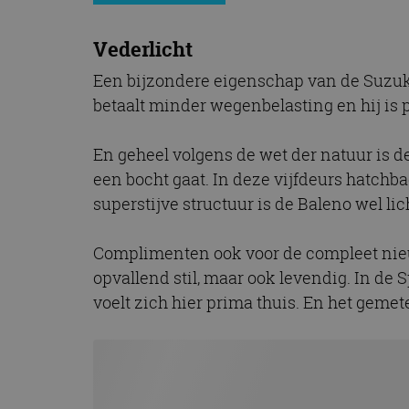
CookieScriptConse
Vederlicht
Een bijzondere eigenschap van de Suzuki 
Naam
betaalt minder wegenbelasting en hij is p
Naam
omx_consent
Aanbiede
Naam
Domein
g_id_202604151153
_ga
En geheel volgens de wet der natuur is d
_fbp
Meta Pla
een bocht gaat. In deze vijfdeurs hatchb
Inc.
.autorai.n
superstijve structuur is de Baleno wel li
_gcl_au
Google L
.autorai.n
Complimenten ook voor de compleet nieuw
_ga_SC6JKZPPKY
IDE
Google L
opvallend stil, maar ook levendig. In de 
.doublecl
voelt zich hier prima thuis. En het gemet