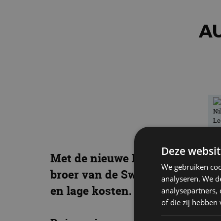
AU
Deze websit
Met de nieuwe Baleno introduce
We gebruiken coo
broer van de Swift, gericht op
analyseren. We de
en lage kosten.
analysepartners,
of die zij hebbe