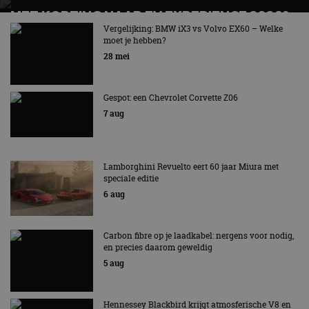
MET KORTING NAAR EV EXPERIENCE 2026?
AUTORAI REGELT HET!
Vergelijking: BMW iX3 vs Volvo EX60 – Welke
moet je hebben?
EV Experience 2026 van 24 tot 26 september
28 mei
Gespot: een Chevrolet Corvette Z06
7 aug
Lamborghini Revuelto eert 60 jaar Miura met
speciale editie
6 aug
Carbon fibre op je laadkabel: nergens voor nodig,
en precies daarom geweldig
5 aug
Hennessey Blackbird krijgt atmosferische V8 en