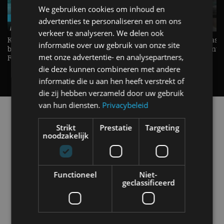
We gebruiken cookies om inhoud en
advertenties te personaliseren en om ons
verkeer te analyseren. We delen ook
KIA Stonic Mild-Hybrid (2026),
Welke elektrische auto past b
informatie over uw gebruik van onze site
benzine, handbak, het bestaat nog! -
De EV Experience geeft ant
met onze advertentie- en analysepartners,
REVIEW - AutoRAI TV
op je vraag! - AutoRAI TV
die deze kunnen combineren met andere
informatie die u aan hen heeft verstrekt of
die zij hebben verzameld door uw gebruik
van hun diensten.
Privacybeleid
Alle automerken
Selecteer een merk voor meer informatie, modellen
Strikt
Prestatie
Targeting
en alle nieuwsberichten
noodzakelijk
Functioneel
Niet-
geclassificeerd
Abarth
Aiways
Alfa Romeo
Alpine