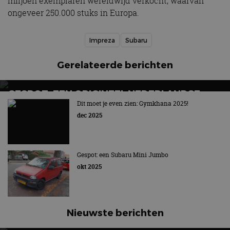
miljoen exemplaren wereldwijd verkocht, waarvan
ongeveer 250.000 stuks in Europa.
Impreza
Subaru
Gerelateerde berichten
GESPOT: EEN ORIGINEEL NEDERLANDSE
SUBARU SVX
Dit moet je even zien: Gymkhana 2025!
dec 2025
Futuristisch ruimteschip
Gespot: een Subaru Mini Jumbo
okt 2025
Nieuwste berichten