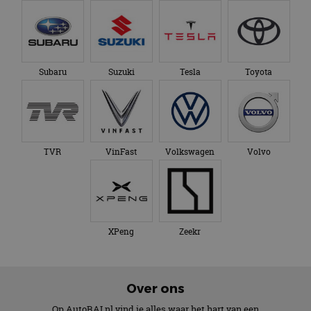
Subaru
Suzuki
Tesla
Toyota
TVR
VinFast
Volkswagen
Volvo
XPeng
Zeekr
Over ons
Op AutoRAI.nl vind je alles waar het hart van een