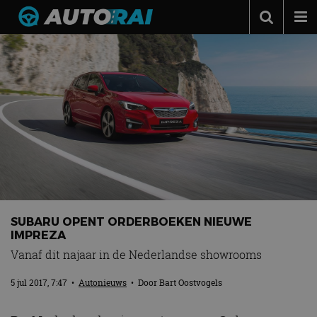
Autonieuws
Podcast
Autotests
Automerken
Adverteren
Contact
MotorRAI.nl
SUBARU OPENT ORDERBOEKEN NIEUWE
IMPREZA
Vanaf dit najaar in de Nederlandse showrooms
5 jul 2017, 7:47
•
Autonieuws
• Door
Bart Oostvogels